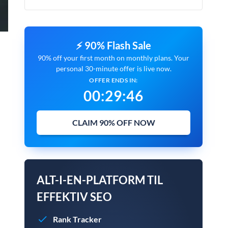
⚡ 90% Flash Sale
90% off your first month on monthly plans. Your
personal 30-minute offer is live now.
OFFER ENDS IN:
00
:
29
:
45
CLAIM 90% OFF NOW
ALT-I-EN-PLATFORM TIL
EFFEKTIV SEO
Rank Tracker