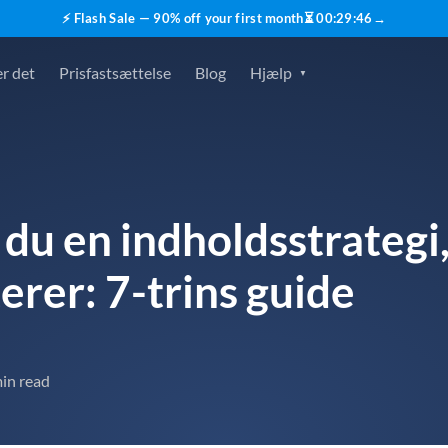
⚡ Flash Sale — 90% off your first month
⏳
00
:
29
:
45
→
r det
Prisfastsættelse
Blog
Hjælp
du en indholdsstrategi,
erer: 7-trins guide
in read