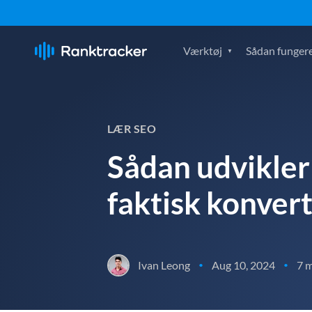
Værktøj
Sådan fungere
LÆR SEO
Sådan udvikler 
faktisk konvert
Ivan Leong
Aug 10, 2024
7 m
•
•