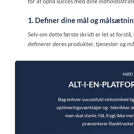
for at opnå succes med dine indholdsstrat
1. Definer dine mål og målsætnin
Selv om dette første skridt er let at forst
definerer deres produkter, tjenester og må
MØD 
ALT-I-EN-PLATFO
Bag enhver succesfuld virksomhed l
optimeringsværktøjer og -teknikker at
man skal starte. Nå, frygt ikke mere
præsenterer Ranktracker a