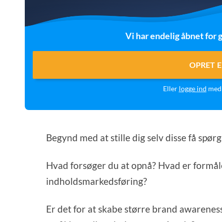
Vi har endelig åbnet for g
OPRET E
Eller
logge ind
med 
Begynd med at stille dig selv disse få spør
Hvad forsøger du at opnå? Hvad er formåle
indholdsmarkedsføring?
Er det for at skabe større brand awarene