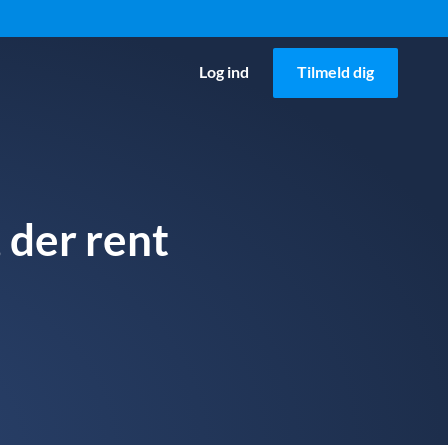
Log ind
Tilmeld dig
 der rent