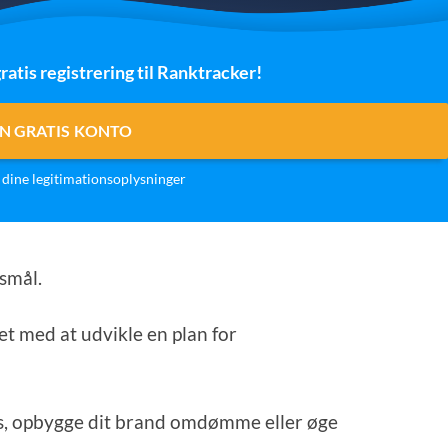
ratis registrering til Ranktracker!
N GRATIS KONTO
dine legitimationsoplysninger
gsmål.
t med at udvikle en plan for
ss, opbygge dit brand omdømme eller øge