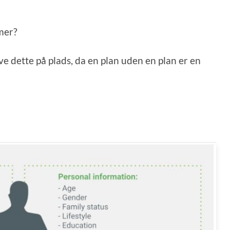
mer?
ve dette på plads, da en plan uden en plan er en