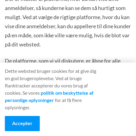
anmeldelser, så kunderne kan se dem så hurtigt som
muligt. Ved at vælge de rigtige platforme, hvor du kan
vise dine anmeldelser, kan du appellere til dine kunder
på en måde, som ikke ville være mulig, hvis de blot var
på dit websted.
De platforme, som vi vil diskutere, er åbne for alle
kunder, så de kan give en anmeldelse af dine tjenester.
Dette websted bruger cookies for at give dig
en god brugeroplevelse. Ved at bruge
Husk på, at der virkelig ikke er så mange mennesker
Ranktracker accepterer du vores brug af
derude, der skriver falske anmeldelser for SEO-
cookies. Se vores
politik om beskyttelse af
bureauer, så disse platforme er relativt troværdige.
personlige oplysninger
for at få flere
Her er nogle af de vigtigste platforme:
oplysninger.
Google My Business
Accepter
Google My Business er en af de mest populære