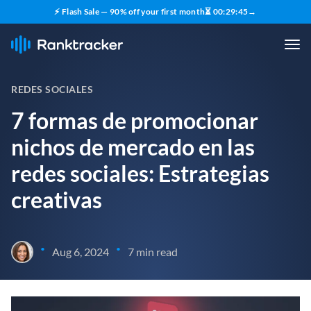
⚡ Flash Sale — 90% off your first month
⏳
00
:
29
:
43
→
REDES SOCIALES
7 formas de promocionar
nichos de mercado en las
redes sociales: Estrategias
creativas
•
•
Aug 6, 2024
7 min read