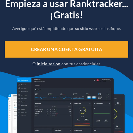
Empieza a usar Ranktracker...
¡Gratis!
Averigüe qué está impidiendo que
su sitio web
se clasifique.
CREAR UNA CUENTA GRATUITA
O
inicia sesión
con tus credenciales