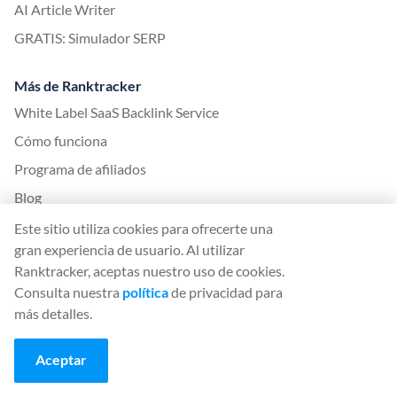
AI Article Writer
GRATIS: Simulador SERP
Más de Ranktracker
White Label SaaS Backlink Service
Cómo funciona
Programa de afiliados
Blog
Glosario SEO
Este sitio utiliza cookies para ofrecerte una
gran experiencia de usuario. Al utilizar
Guía SEO
Ranktracker, aceptas nuestro uso de cookies.
Herramientas SEO gratuitas
Consulta nuestra
política
de privacidad para
Acuerdo de Guest Post
más detalles.
Historial de actualizaciones del algoritmo de Google
Aceptar
Legal