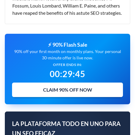
Fossum, Louis Lombard, William E. Paine, and others
have reaped the benefits of his astute SEO strategies.
⚡ 90% Flash Sale
90% off your first month on monthly plans. Your personal
30-minute offer is live now.
OFFER ENDS IN:
00
:
29
:
44
CLAIM 90% OFF NOW
LA PLATAFORMA TODO EN UNO PARA
UN SEO EFICAZ