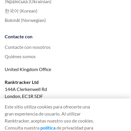
Українська (Ukrainian)
한국어 (Korean)
Bokmål (Norwegian)
Contacte con
Contacte con nosotros
Quiénes somos
United Kingdom Office
Ranktracker Ltd
144A Clerkenwell Rd
London, EC1R 5DF
Company No: 08820809
Este sitio utiliza cookies para ofrecerte una
felix@ranktracker.com
gran experiencia de usuario. Al utilizar
Ranktracker, aceptas nuestro uso de cookies.
Consulta nuestra
política
de privacidad para