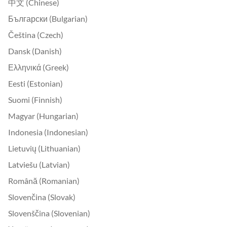
中文 (Chinese)
Български (Bulgarian)
Čeština (Czech)
Dansk (Danish)
Ελληνικά (Greek)
Eesti (Estonian)
Suomi (Finnish)
Magyar (Hungarian)
Indonesia (Indonesian)
Lietuvių (Lithuanian)
Latviešu (Latvian)
Română (Romanian)
Slovenčina (Slovak)
Slovenščina (Slovenian)