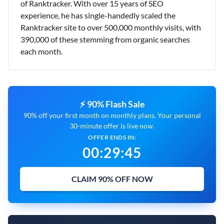
of Ranktracker. With over 15 years of SEO
experience, he has single-handedly scaled the
Ranktracker site to over 500,000 monthly visits, with
390,000 of these stemming from organic searches
each month.
⚡ 90% Flash Sale
90% off your first month on monthly plans. Your personal
30-minute offer is live now.
OFFER ENDS IN:
00
:
29
:
44
CLAIM 90% OFF NOW