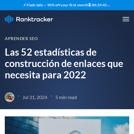
⚡ Flash Sale — 90% off your first month
⏳
00
:
29
:
44
→
APRENDER SEO
Las 52 estadísticas de
construcción de enlaces que
necesita para 2022
•
•
Jul 31, 2024
5 min read