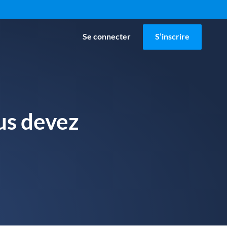
Se connecter
S’inscrire
us devez