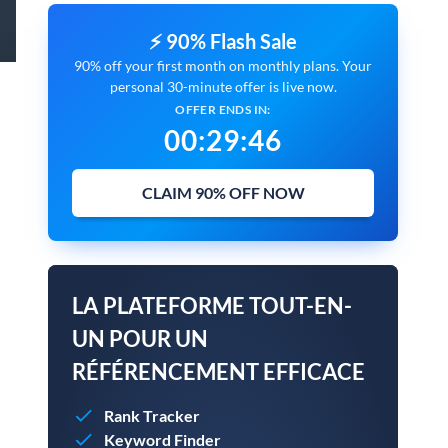
⚡ 90% Flash Sale
90% off your first month on monthly plans. Your
personal 30-minute offer is live now.
OFFER ENDS IN:
00
:
29
:
45
CLAIM 90% OFF NOW
LA PLATEFORME TOUT-EN-
UN POUR UN
RÉFÉRENCEMENT EFFICACE
Rank Tracker
Keyword Finder