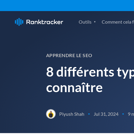
Outils
Comment cela fo
APPRENDRE LE SEO
8 différents ty
connaître
Piyush Shah
Jul 31, 2024
9 
•
•