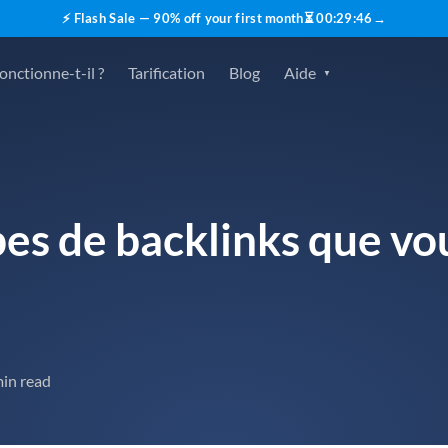
⚡ Flash Sale — 90% off your first month
⏳
00
:
29
:
45
→
nctionne-t-il ?
Tarification
Blog
Aide
pes de backlinks que vo
min read