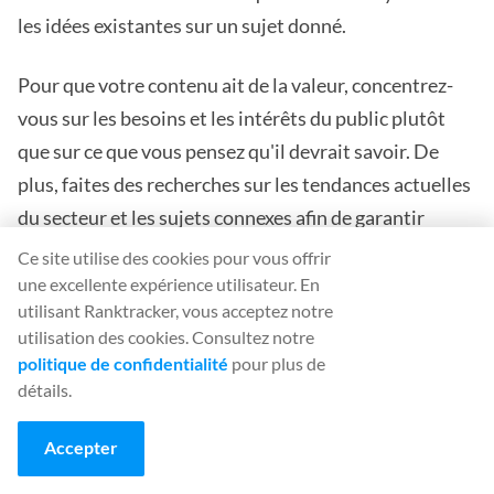
les idées existantes sur un sujet donné.
Pour que votre contenu ait de la valeur, concentrez-
vous sur les besoins et les intérêts du public plutôt
que sur ce que vous pensez qu'il devrait savoir. De
plus, faites des recherches sur les tendances actuelles
du secteur et les sujets connexes afin de garantir
l'exactitude et la pertinence de votre contenu. Veillez
Ce site utilise des cookies pour vous offrir
également à améliorer la qualité de vos écrits en vous
une excellente expérience utilisateur. En
utilisant Ranktracker, vous acceptez notre
appuyant sur des faits, des chiffres et d'autres sources
utilisation des cookies. Consultez notre
factuelles solides, tout en évitant le superflu et les
politique de confidentialité
pour plus de
mots de remplissage qui n'apportent aucune valeur
détails.
ajoutée au sujet.
Accepter
Ne pas suivre les meilleures pratiques