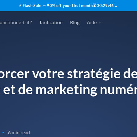
⚡ Flash Sale — 90% off your first month
⏳
00
:
29
:
45
→
nctionne-t-il ?
Tarification
Blog
Aide
cer votre stratégie d
 et de marketing numér
6 min read
•