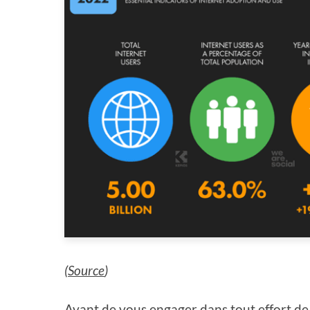
(
Source
)
Avant de vous engager dans tout effort de m