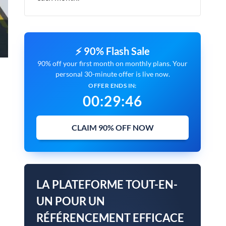
⚡ 90% Flash Sale
90% off your first month on monthly plans. Your
personal 30-minute offer is live now.
OFFER ENDS IN:
00
:
29
:
45
CLAIM 90% OFF NOW
LA PLATEFORME TOUT-EN-
UN POUR UN
RÉFÉRENCEMENT EFFICACE