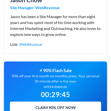
Site Manager, WebRevenue
Jason has been a Site Manager for more than eight
years and has spent most of his time working with
Internet Marketing and Outreaching. He also loves to
explore new ways to grow online.
Link:
WebRevenue
⚡ 90% Flash Sale
90% off your first month on monthly plans. Your personal
30-minute offer is live now.
OFFER ENDS IN:
00
:
29
:
44
CLAIM 90% OFF NOW