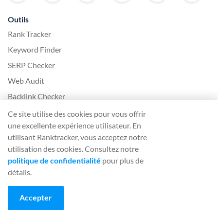
Outils
Rank Tracker
Keyword Finder
SERP Checker
Web Audit
Backlink Checker
Backlink Monitor
Ce site utilise des cookies pour vous offrir
une excellente expérience utilisateur. En
Liste de contrôle du référencement
utilisant Ranktracker, vous acceptez notre
AI Article Writer
utilisation des cookies. Consultez notre
GRATUIT : Simulateur de SERP
politique de confidentialité
pour plus de
détails.
Plus de Ranktracker
Accepter
White Label SaaS Backlink Service
Comment cela fonctionne-t-il ?