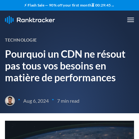
⚡ Flash Sale — 90% off your first month
⏳
00
:
29
:
44
→
TECHNOLOGIE
Pourquoi un CDN ne résout
pas tous vos besoins en
matière de performances
•
•
Aug 6, 2024
7 min read