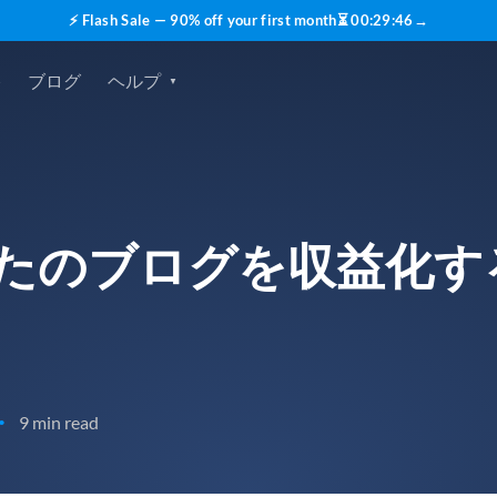
⚡ Flash Sale — 90% off your first month
⏳
00
:
29
:
45
→
格
ブログ
ヘルプ
なたのブログを収益化
9 min read
•