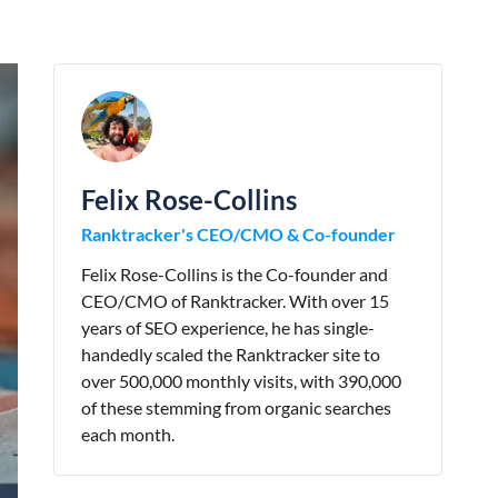
Felix Rose-Collins
Ranktracker's CEO/CMO & Co-founder
Felix Rose-Collins is the Co-founder and
CEO/CMO of Ranktracker. With over 15
years of SEO experience, he has single-
handedly scaled the Ranktracker site to
over 500,000 monthly visits, with 390,000
of these stemming from organic searches
each month.