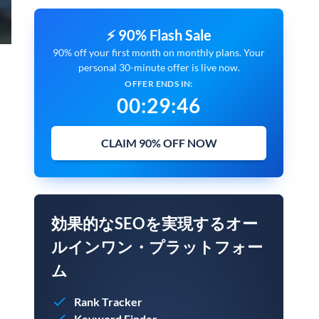
⚡ 90% Flash Sale
90% off your first month on monthly plans. Your
personal 30-minute offer is live now.
OFFER ENDS IN:
00
:
29
:
45
CLAIM 90% OFF NOW
効果的なSEOを実現するオー
ルインワン・プラットフォー
ム
Rank Tracker
Keyword Finder