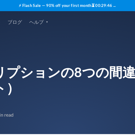
⚡ Flash Sale — 90% off your first month
⏳
00
:
29
:
45
→
格
ブログ
ヘルプ
リプションの8つの間違
ト）
in read