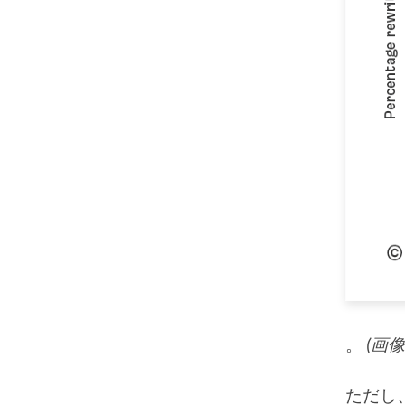
。
(画
ただし