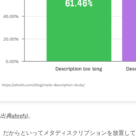
像出典
ahrefs
)
。
、だからといってメタディスクリプションを放置していい