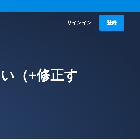
サインイン
登録
い（+修正す