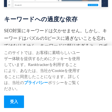
キーワードへの過度な依存
SEO対策にキーワードは欠かせません。しかし、キ
ーワードはパズルの1ピースに過ぎないことを忘れ
てはなりません。キーワードに頼りすぎると、ロボ
このサイトでは、お客様に素晴らしいユー
ット的、あるいは自動化されたコンテンツに見えて
ザー体験を提供するためにクッキーを使用
しまい、読者の関心や興味を引くことができませ
しています。Ranktrackerを利用すること
ん。
により、あなたは、当社がCookieを使用す
ることに同意したことになります。詳しく
単に検索エンジン向けに最適化するのではなく、明
は、当社の
プライバシー
ポリシーをご覧く
ださい。
確で簡潔な言葉で質の高いコンテンツを作成するこ
とに重点を置いてください。さらに、さまざまなロ
受入
ングテールキーワード（3語以上のキーワード）を
使用することで、オーガニックトラフィックを呼び