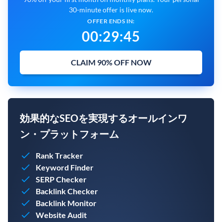
30-minute offer is live now.
OFFER ENDS IN:
00
:
29
:
45
CLAIM 90% OFF NOW
効果的なSEOを実現するオールインワ
ン・プラットフォーム
Rank Tracker
Keyword Finder
SERP Checker
Backlink Checker
Backlink Monitor
Website Audit