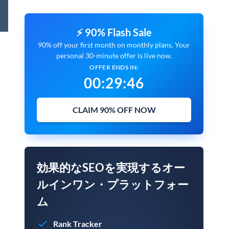
⚡ 90% Flash Sale
90% off your first month on monthly plans. Your
personal 30-minute offer is live now.
OFFER ENDS IN:
00
:
29
:
45
CLAIM 90% OFF NOW
効果的なSEOを実現するオー
ルインワン・プラットフォー
ム
Rank Tracker