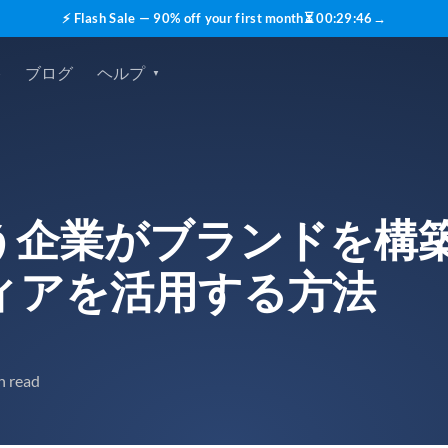
⚡ Flash Sale — 90% off your first month
⏳
00
:
29
:
45
→
格
ブログ
ヘルプ
う企業がブランドを構
ィアを活用する方法
n read