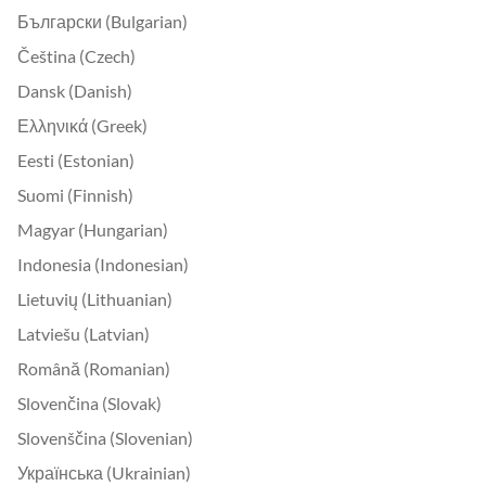
Български (Bulgarian)
Čeština (Czech)
Dansk (Danish)
Ελληνικά (Greek)
Eesti (Estonian)
Suomi (Finnish)
Magyar (Hungarian)
Indonesia (Indonesian)
Lietuvių (Lithuanian)
Latviešu (Latvian)
Română (Romanian)
Slovenčina (Slovak)
Slovenščina (Slovenian)
Українська (Ukrainian)