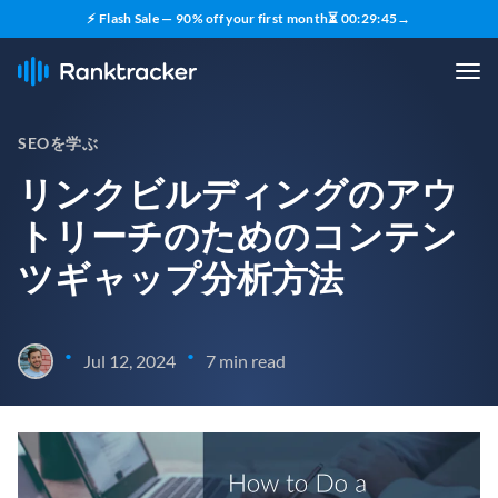
⚡ Flash Sale — 90% off your first month
⏳
00
:
29
:
44
→
SEOを学ぶ
リンクビルディングのアウ
トリーチのためのコンテン
ツギャップ分析方法
•
•
Jul 12, 2024
7 min read