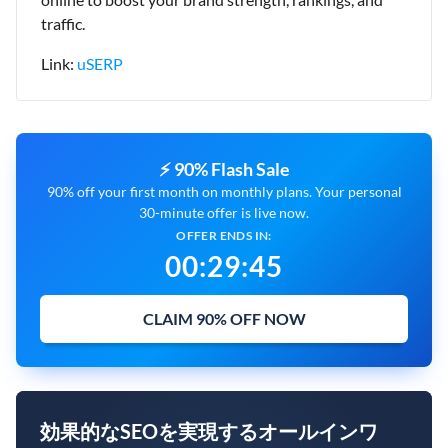
traffic.
Link:
uSERP
⚡ 90% Flash Sale
90% off your first month on monthly plans. Your personal
30-minute offer is live now.
OFFER ENDS IN:
00
:
29
:
44
CLAIM 90% OFF NOW
効果的なSEOを実現するオールインワ