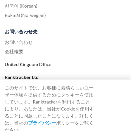
한국어 (Korean)
Bokmål (Norwegian)
お問い合わせ先
お問い合わせ
会社概要
United Kingdom Office
Ranktracker Ltd
144A Clerkenwell Rd
このサイトでは、お客様に素晴らしいユー
London, EC1R 5DF
ザー体験を提供するためにクッキーを使用
Company No: 08820809
しています。Ranktrackerを利用すること
felix@ranktracker.com
により、あなたは、当社がCookieを使用す
ることに同意したことになります。詳しく
は、当社の
プライバシー
ポリシーをご覧く
ださい。
2015 -
2026
© Ranktracker. All Rights Reserved.