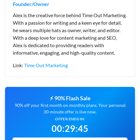
Founder/Owner
Alex is the creative force behind Time Out Marketing.
With a passion for writing and a keen eye for detail,
he wears multiple hats as owner, writer, and editor.
With a deep love for content marketing and SEO,
Alex is dedicated to providing readers with
informative, engaging, and high-quality content.
Link:
Time Out Marketing
⚡ 90% Flash Sale
90% off your first month on monthly plans. Your personal
30-minute offer is live now.
OFFER ENDS IN:
00
:
29
:
43