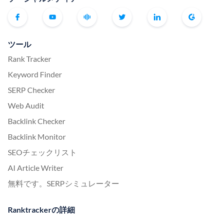
ツール
Rank Tracker
Keyword Finder
SERP Checker
Web Audit
Backlink Checker
Backlink Monitor
SEOチェックリスト
AI Article Writer
無料です。SERPシミュレーター
Ranktrackerの詳細