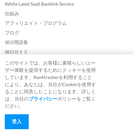
White Label SaaS Backlink Service
仕組み
アフィリエイト・プログラム
ブログ
SEO用語集
SEOガイド
無料SEOツール
このサイトでは、お客様に素晴らしいユー
ザー体験を提供するためにクッキーを使用
ゲスト投稿規約
しています。Ranktrackerを利用すること
Googleアルゴリズム更新履歴
により、あなたは、当社がCookieを使用す
ることに同意したことになります。詳しく
法的事項
は、当社の
プライバシー
ポリシーをご覧く
ご利用条件
ださい。
プライバシーポリシー
受入
App