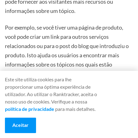
pode fornecer aos visitantes mais recursos ou
informações sobre um tópico.
Por exemplo, se você tiver uma página de produto,
você pode criar um link para outros serviços
relacionados ou para o post do blog que introduziu o
produto. Isto ajuda os usuários a encontrar mais
informações sobre os tópicos nos quais estão
interessados, e também aumenta sua classificação
Este site utiliza cookies para lhe
nos motores de busca.
proporcionar uma óptima experiência de
utilizador. Ao utilizar o Ranktracker, aceita o
O Google também usa links internos para encontrar
nosso uso de cookies. Verifique a nossa
conteúdo em seu site, portanto, certifique-se de
política de privacidade
para mais detalhes.
interligar suas páginas de forma eficaz.
Aceitar
6. Usar linguagem de marcação de