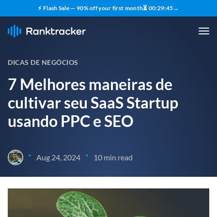
⚡ Flash Sale — 90% off your first month
⏳
00
:
29
:
44
→
DICAS DE NEGÓCIOS
7 Melhores maneiras de
cultivar seu SaaS Startup
usando PPC e SEO
•
•
Aug 24, 2024
10 min read