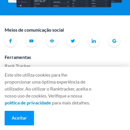
Meios de comunicação social
Ferramentas
Rank Tracker
Este site utiliza cookies para lhe
Keyword Finder
proporcionar uma óptima experiência de
SERP Checker
utilizador. Ao utilizar o Ranktracker, aceita o
Web Audit
nosso uso de cookies. Verifique a nossa
política de privacidade
para mais detalhes.
Backlink Checker
Backlink Monitor
Aceitar
Lista de verificação SEO