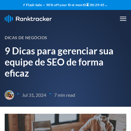
⚡ Flash Sale — 90% off your first month
⏳
00
:
29
:
43
→
DICAS DE NEGÓCIOS
9 Dicas para gerenciar sua
equipe de SEO de forma
eficaz
•
•
Jul 31, 2024
7 min read