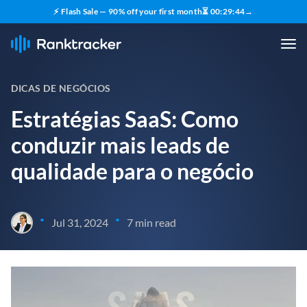
⚡ Flash Sale — 90% off your first month
⏳
00
:
29
:
43
→
DICAS DE NEGÓCIOS
Estratégias SaaS: Como
conduzir mais leads de
qualidade para o negócio
•
•
Jul 31, 2024
7 min read