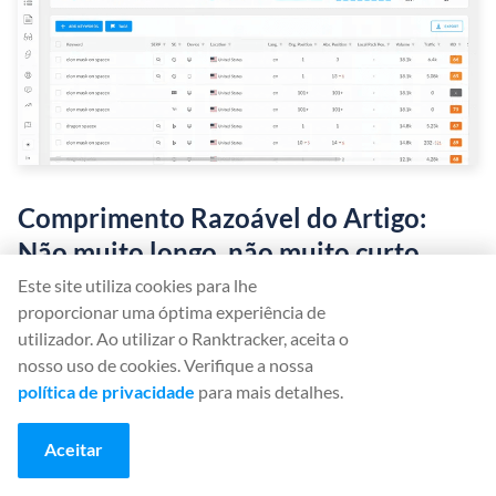
Comprimento Razoável do Artigo:
Não muito longo, não muito curto
Este site utiliza cookies para lhe
A extensão de seus artigos é outro aspecto das
proporcionar uma óptima experiência de
páginas da web que os motores de busca lêem antes
utilizador. Ao utilizar o Ranktracker, aceita o
nosso uso de cookies. Verifique a nossa
de determinar se vão ou não
exibir seu blog em seus
política de privacidade
para mais detalhes.
SERPs
.
Aceitar
Um post muito curto diz ao Google, Ecosia, Safari etc.,