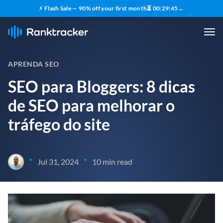
⚡ Flash Sale — 90% off your first month
⏳
00
:
29
:
44
→
APRENDA SEO
SEO para Bloggers: 8 dicas
de SEO para melhorar o
tráfego do site
•
•
Jul 31, 2024
10 min read