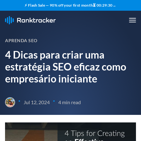
⚡ Flash Sale — 90% off your first month
⏳
00
:
29
:
29
→
APRENDA SEO
4 Dicas para criar uma
estratégia SEO eficaz como
empresário iniciante
•
•
Jul 12, 2024
4 min read