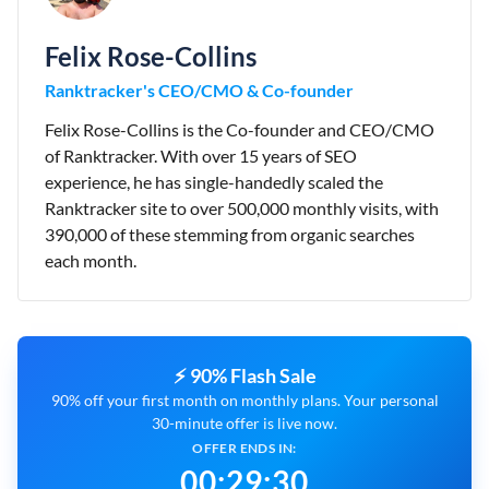
Felix Rose-Collins
Ranktracker's CEO/CMO & Co-founder
Felix Rose-Collins is the Co-founder and CEO/CMO
of Ranktracker. With over 15 years of SEO
experience, he has single-handedly scaled the
Ranktracker site to over 500,000 monthly visits, with
390,000 of these stemming from organic searches
each month.
⚡ 90% Flash Sale
90% off your first month on monthly plans. Your personal
30-minute offer is live now.
OFFER ENDS IN:
00
:
29
:
29