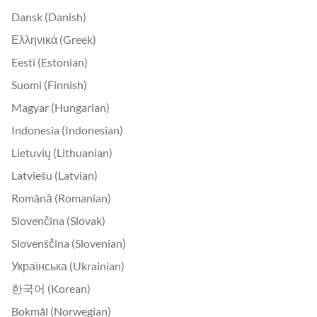
Dansk (Danish)
Ελληνικά (Greek)
Eesti (Estonian)
Suomi (Finnish)
Magyar (Hungarian)
Indonesia (Indonesian)
Lietuvių (Lithuanian)
Latviešu (Latvian)
Română (Romanian)
Slovenčina (Slovak)
Slovenščina (Slovenian)
Українська (Ukrainian)
한국어 (Korean)
Bokmål (Norwegian)