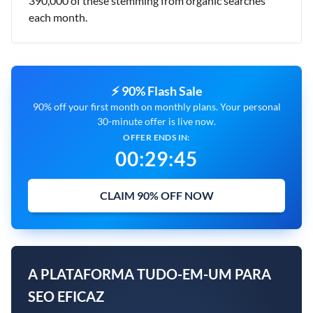
390,000 of these stemming from organic searches
each month.
⚡ 90% Flash Sale
90% off your first month on monthly plans. Your personal
30-minute offer is live now.
OFFER ENDS IN:
00
:
29
:
44
CLAIM 90% OFF NOW
A PLATAFORMA TUDO-EM-UM PARA
SEO EFICAZ