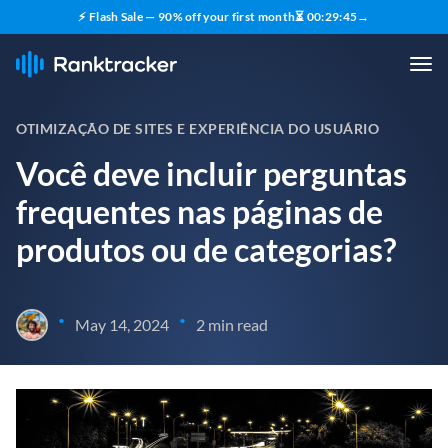
⚡ Flash Sale — 90% off your first month
⏳
00
:
29
:
44
→
OTIMIZAÇÃO DE SITES E EXPERIÊNCIA DO USUÁRIO
Você deve incluir perguntas
frequentes nas páginas de
produtos ou de categorias?
•
•
May 14, 2024
2 min read