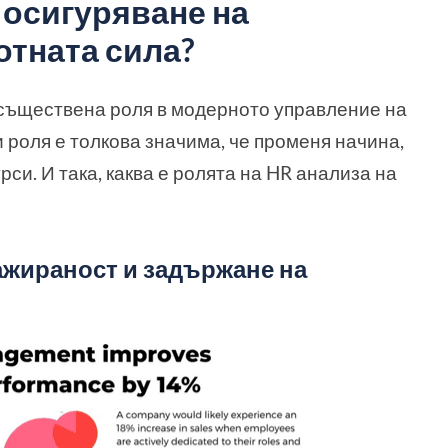
 осигуряване на
тната сила?
 съществена роля в модерното управление на
 роля е толкова значима, че променя начина,
си. И така, каква е ролята на HR анализа на
ажираност и задържане на