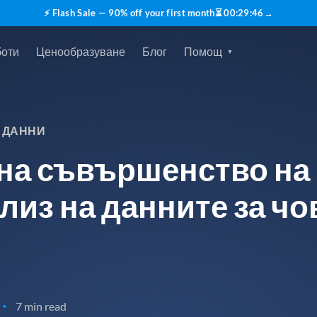
⚡ Flash Sale — 90% off your first month
⏳
00
:
29
:
45
→
боти
Ценообразуване
Блог
Помощ
 ДАННИ
на съвършенство на
ализ на данните за ч
7 min read
•