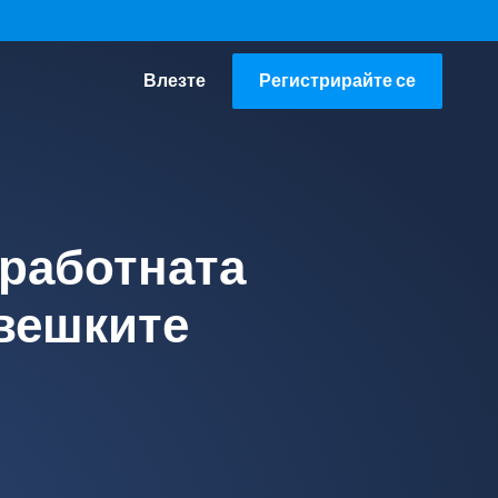
Влезте
Регистрирайте се
 работната
овешките