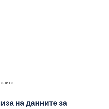
е
телите
лиза на данните за