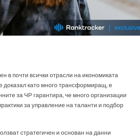
ен в почти всички отрасли на икономиката
е е доказал като много трансформиращ, е
нните за ЧР гарантира, че много организации
практики за управление на таланти и подбор
ползват стратегичен и основан на данни