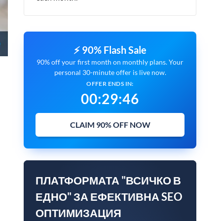
⚡ 90% Flash Sale
90% off your first month on monthly plans. Your
personal 30-minute offer is live now.
OFFER ENDS IN:
00
:
29
:
45
CLAIM 90% OFF NOW
ПЛАТФОРМАТА "ВСИЧКО В
ЕДНО" ЗА ЕФЕКТИВНА SEO
ОПТИМИЗАЦИЯ