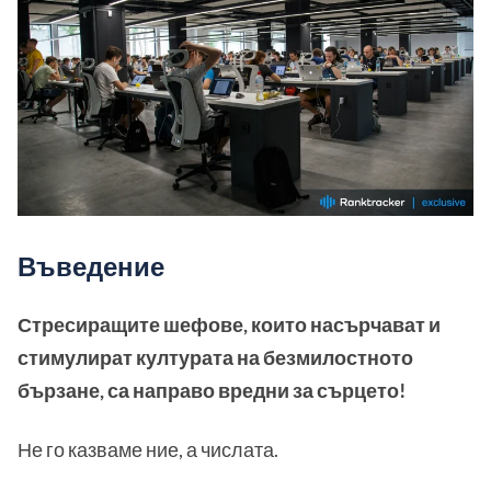
Въведение
Стресиращите шефове, които насърчават и
стимулират културата на безмилостното
бързане, са направо вредни за сърцето!
Не го казваме ние, а числата.