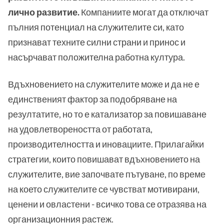
лично развитие.
Компаниите могат да отключат
пълния потенциал на служителите си, като
признават техните силни страни и принос и
насърчават положителна работна култура.
Вдъхновението на служителите може и да не е
единственият фактор за подобряване на
резултатите, но то е катализатор за повишаване
на удовлетвореността от работата,
производителността и иновациите. Прилагайки
стратегии, които повишават вдъхновението на
служителите, вие започвате пътуване, по време
на което служителите се чувстват мотивирани,
ценени и овластени - всичко това се отразява на
организационния растеж.