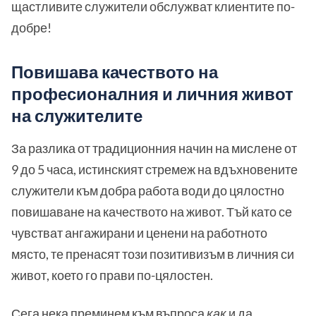
щастливите служители обслужват клиентите по-
добре!
Повишава качеството на
професионалния и личния живот
на служителите
За разлика от традиционния начин на мислене от
9 до 5 часа, истинският стремеж на вдъхновените
служители към добра работа води до цялостно
повишаване на качеството на живот. Тъй като се
чувстват ангажирани и ценени на работното
място, те пренасят този позитивизъм в личния си
живот, което го прави по-цялостен.
Сега нека преминем към въпроса
как
и да