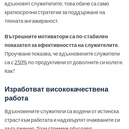
вдъхновят служителите; това обаче са само
краткосрочни стратегии за поддържане на
тяхната ангажираност.
Вътрешните мотиватори са по-стабилен
показател за ефективността на служителите.
Проучване показва, че вдъхновените служители
са с
250%
по-продуктивни от доволните си колеги.
Как?
Изработват висококачествена
работа
Вдъхновените служители са водени от истинска
страст към работата и надхвърлят очакваните си
задължения. Този стремеж обуславя