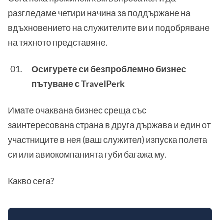
разгледаме четири начина за поддържане на
вдъхновението на служителите ви и подобряване
на тяхното представяне.
Осигурете си безпроблемно бизнес
пътуване с TravelPerk
Имате очаквана бизнес среща със
заинтересована страна в друга държава и един от
участниците в нея (ваш служител) изпуска полета
си или авиокомпанията губи багажа му.
Какво сега?