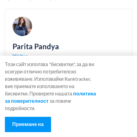
Parita Pandya
Writer
Този сайт използва "бисквитки", за да ви
Parita Pandya is an Engineer turned Writer. She
осигури отлично потребителско
usually finds herself writing for businesses. When she
изживяване. Използвайки Ranktracker,
is not writing, she is either strumming her guitar or
вие приемате използването на
penning her thoughts down on paritapandya.com
бисквитки. Проверете нашата
политика
за поверителност
за повече
Link:
paritapandya.com
подробности.
Приемане на
⚡ 90% Flash Sale