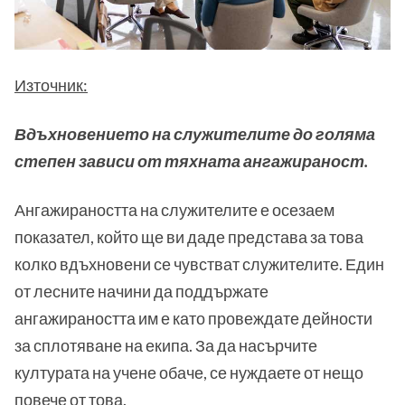
Източник:
Вдъхновението на служителите до голяма
степен зависи от тяхната ангажираност.
Ангажираността на служителите е осезаем
показател, който ще ви даде представа за това
колко вдъхновени се чувстват служителите. Един
от лесните начини да поддържате
ангажираността им е като провеждате дейности
за сплотяване на екипа. За да насърчите
културата на учене обаче, се нуждаете от нещо
повече от това.