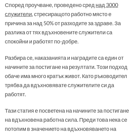
Според проучване, проведено сред
над 3000
служители
, стресиращото работно място е
причина за над 50% от разходите за здраве. За
разлика от тях вдъхновените служители са
спокойни и работят по-добре.
Разбира се, наказанията и наградите са един от
начините за постигане на резултати. Този подход
обаче има много кратък живот. Като ръководител
трябва да вдъхновявате служителите си да
работят.
Тази статия е посветена на начините за постигане
на вдъхновена работна сила. Преди това нека се
потопим в значението на вдъхновяването на