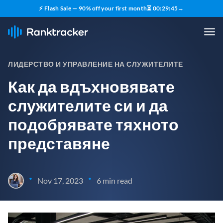
⚡ Flash Sale — 90% off your first month
⏳
00
:
29
:
43
→
ЛИДЕРСТВО И УПРАВЛЕНИЕ НА СЛУЖИТЕЛИТЕ
Как да вдъхновявате
служителите си и да
подобрявате тяхното
представяне
•
•
Nov 17, 2023
6 min read