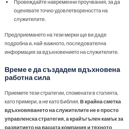
Провеждайте навременни проучвания, за да
оценявате точно удовлетвореността на
служителите.
Предприемането на тези мерки ще ви даде
подробна и, най-важното, последователна
информация за вдъхновението на служителите.
Време е да създадем вдъхновена
работна сила
Приемете тези стратегии, споменати в статията,
като примери, а не като Библия.
В крайна сметка
вдъхновяването на служителите не е просто
управленска стратегия, а крайъгълен камък за
развитието на вашата компания и тяхното