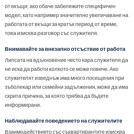
от вкъщи; ако обаче забележите специфичен
модел, като например значително увеличаване на
работата от вкъщи за кратък период от време,
това изисква разговор със служителя.
Внимавайте за внезапно отсъствие от работа
Липсата на вдъхновение често кара служителя да
не иска да работи колкото се може повече. Ако
служителят изведнъж има много посещения при
зъболекар или семейни задължения, може да има
скрита причина, за която трябва да бъдете
информирани.
Наблюдавайте поведението на служителите
Взаимодействието със съквартирантите изисква