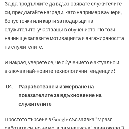
За да продължите да вдъхновявате служителите
си, предлагайте награди, като например ваучери,
бонус точки или карти за подаръци на
служителите, участващи в обучението. По този
начин ще запазите мотивацията и ангажираността
на служителите.
И накрая, уверете се, че обучението е актуално и
включва най-новите технологични тенденции!
Разработване и измерване на
показателите за вдъхновение на
служителите
Простото търсене в Google със заявка "Мразя
работата си, но не мога да я напусна" дава около 3