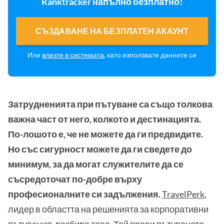
Ranktracker напълно безплатно!
СЪЗДАВАНЕ НА БЕЗПЛАТЕН АКАУНТ
Или
влезте в системата
, като използвате данните си
Затрудненията при пътуване са също толкова
важна част от него, колкото и дестинацията.
По-лошото е, че не можете да ги предвидите.
Но със сигурност можете да ги сведете до
минимум, за да могат служителите да се
съсредоточат по-добре върху
професионалните си задължения.
TravelPerk
,
лидер в областта на решенията за корпоративни
пътувания, разбира това. Той прави пътуването