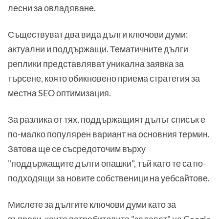
лесни за овладяване.
Съществуват два вида дълги ключови думи:
актуални и поддържащи. Тематичните дълги
реплики представляват уникална заявка за
търсене, която обикновено приема стратегия за
местна SEO оптимизация.
За разлика от тях, поддържащият дълъг списък е
по-малко популярен вариант на основния термин.
Затова ще се съсредоточим върху
"поддържащите дълги опашки", тъй като те са по-
подходящи за новите собственици на уебсайтове.
Мислете за дългите ключови думи като за