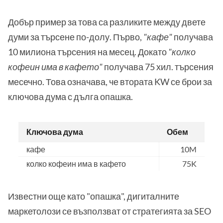
Добър пример за това са разликите между двете
думи за търсене по-долу. Първо,
"кафе"
получава
10 милиона търсения на месец. Докато
"колко
кофеин има в кафето"
получава 75 хил. търсения
месечно. Това означава, че втората KW се брои за
ключова дума с дълга опашка.
Ключова дума
Обем
кафе
10M
колко кофеин има в кафето
75K
Известни още като "опашка", дигиталните
маркетолози се възползват от стратегията за SEO