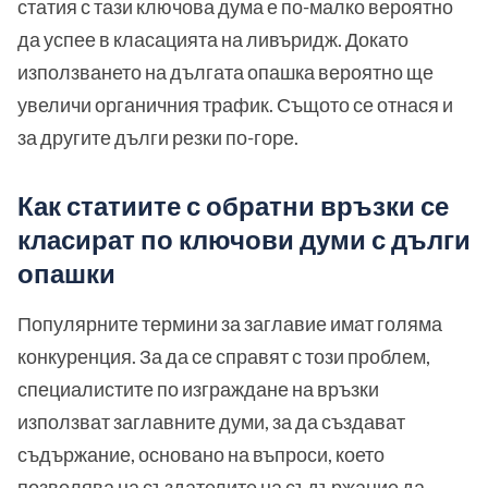
статия с тази ключова дума е по-малко вероятно
да успее в класацията на ливъридж. Докато
използването на дългата опашка вероятно ще
увеличи органичния трафик. Същото се отнася и
за другите дълги резки по-горе.
Как статиите с обратни връзки се
класират по ключови думи с дълги
опашки
Популярните термини за заглавие имат голяма
конкуренция. За да се справят с този проблем,
специалистите по изграждане на връзки
използват заглавните думи, за да създават
съдържание, основано на въпроси, което
позволява на създателите на съдържание да