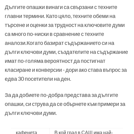
Дългите опашки винаги са свързани с техните
главни термини. Като цяло, техните обеми на
търсене и оценки за трудност на ключовите думи
са много по-ниски в сравнение с техните
аналози.Когато базират съдържанието си на
дълги ключови думи, създателите на съдържание
имат по-голяма вероятност да постигнат
класиране и конверсии - дори ако става въпрос за
едва 30 посетители на ден.
За да добиете по-добра представа за дългите
опашки, си струва да се обърнете към примери за
дълги ключови думи.
кафенета
В кой град в САЩ има най-