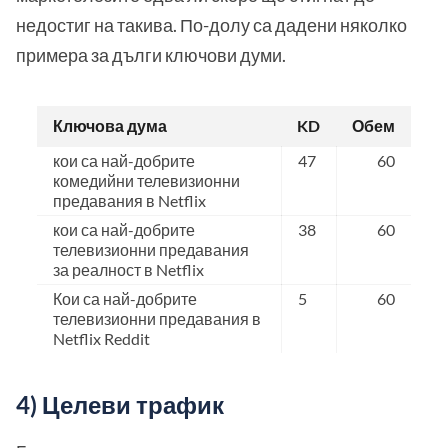
недостиг на такива. По-долу са дадени няколко
примера за дълги ключови думи.
Ключова дума
KD
Обем
кои са най-добрите
47
60
комедийни телевизионни
предавания в Netflix
кои са най-добрите
38
60
телевизионни предавания
за реалност в Netflix
Кои са най-добрите
5
60
телевизионни предавания в
Netflix Reddit
4) Целеви трафик