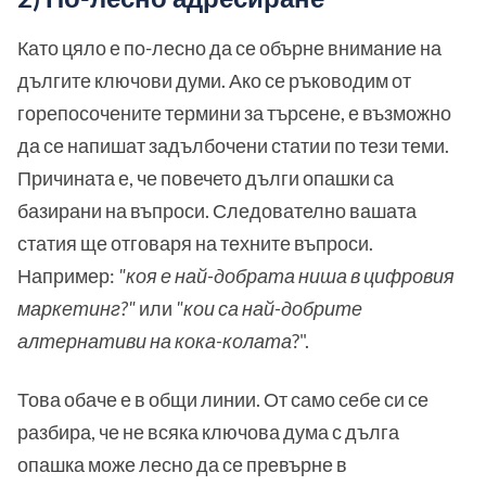
Като цяло е по-лесно да се обърне внимание на
дългите ключови думи. Ако се ръководим от
горепосочените термини за търсене, е възможно
да се напишат задълбочени статии по тези теми.
Причината е, че повечето дълги опашки са
базирани на въпроси. Следователно вашата
статия ще отговаря на техните въпроси.
Например:
"коя е най-добрата ниша в цифровия
маркетинг?"
или
"кои са най-добрите
алтернативи на кока-колата
?".
Това обаче е в общи линии. От само себе си се
разбира, че не всяка ключова дума с дълга
опашка може лесно да се превърне в