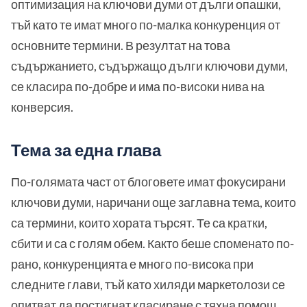
оптимизация на ключови думи от дълги опашки,
тъй като те имат много по-малка конкуренция от
основните термини. В резултат на това
съдържанието, съдържащо дълги ключови думи,
се класира по-добре и има по-високи нива на
конверсия.
Тема за една глава
По-голямата част от блоговете имат фокусирани
ключови думи, наричани още заглавна тема, които
са термини, които хората търсят. Те са кратки,
сбити и са с голям обем. Както беше споменато по-
рано, конкуренцията е много по-висока при
следните глави, тъй като хиляди маркетолози се
опитват да постигнат класиране с тяхна помощ.