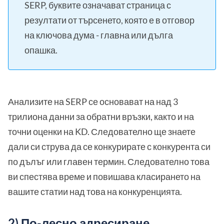
SERP, буквите означават страница с
резултати от търсенето, която е в отговор
на ключова дума - главна или дълга
опашка.
Анализите на SERP се основават на над 3
трилиона данни за обратни връзки, както и на
точни оценки на KD. Следователно ще знаете
дали си струва да се конкурирате с конкурента си
по дълъг или главен термин. Следователно това
ви спестява време и повишава класирането на
вашите статии над това на конкуренцията.
2) По-лесно адресиране