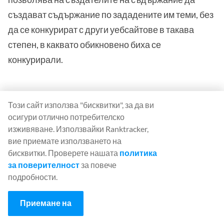
създават съдържание по зададените им теми, без
да се конкурират с други уебсайтове в такава
степен, в каквато обикновено биха се
конкурирали.
Този сайт използва "бисквитки", за да ви
В случай, че не знаете:
Този метод е
осигури отлично потребителско
доказано полезен за свързване на
изживяване. Използвайки Ranktracker,
линкове, което се отнася до
вие приемате използването на
бисквитки. Проверете нашата
политика
разрешаването на транзакции между
за поверителност
за повече
връзки на уебсайтове. Общото правило,
подробности.
което трябва да запомните, е да се
уверите, че връзките към сайтовете са
Приемане на
свързани с нишата на уебмастъра.