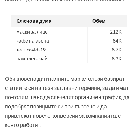
Ключова дума
Обем
маски за лице
212K
кафе на зърна
84K
тест covid-19
8.7K
пакетчета чай
8.3K
Обикновено дигиталните маркетолози базират
статиите си на тези заглавни термини, за да имат
по-голям шанс да спечелят органичен трафик, да
подобрят позициите си при търсене и да
привлекат повече конверсии за компанията, с
която работят.