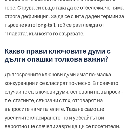
горе. Струва си също така да се отбележи, че няма
строга дефиниция. За да се счита даден термин за
търсене като long-tail, той се разглежда от
"главата", към която го свързвате.
Какво прави ключовите думи с
дълги опашки толкова важни?
Дългосрочните ключови думи имат по-малка
конкуренция и се класират по-лесно. В повечето
случаи те са ключови думи, основани на въпроси -
т.е. статиите, свързани с тях, отговарят на
въпросите на читателите. Така не само ще
увеличите класирането, но и уебсайтът ви
вероятно ще спечели завръщащи се посетители.