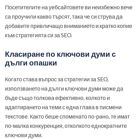
Посетителите на уебсайтовете ви неизбежно вече
са проучили какво търсят, така че си струва да
добавите привличащо вниманието и кратко копие
към стратегията си за SEO.
Класиране по ключови думи с
дълги опашки
Когато става въпрос за стратегии за SEO,
използването на дълги ключови думи може да
бъде също толкова ефективно, колкото и
адаптирането на теми с една глава в писмени
текстове. Както беше споменато по-рано, те имат
по-малка конкуренция, отколкото еднократните
ключови думи.