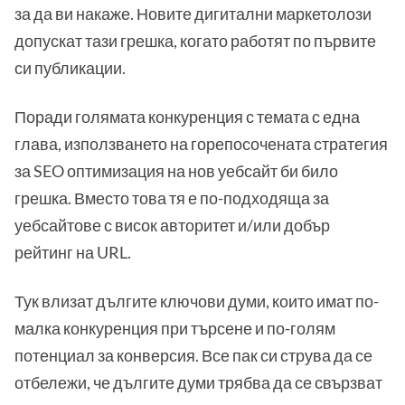
за да ви накаже. Новите дигитални маркетолози
допускат тази грешка, когато работят по първите
си публикации.
Поради голямата конкуренция с темата с една
глава, използването на горепосочената стратегия
за SEO оптимизация на нов уебсайт би било
грешка. Вместо това тя е по-подходяща за
уебсайтове с висок авторитет и/или добър
рейтинг на URL.
Тук влизат дългите ключови думи, които имат по-
малка конкуренция при търсене и по-голям
потенциал за конверсия. Все пак си струва да се
отбележи, че дългите думи трябва да се свързват