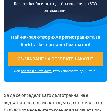
Ranktracker "всичко в едно" за ефективна SEO
оптимизация
Най-накрая отворихме регистрацията за
Ranktracker напълно безплатно!
СЪЗДАВАНЕ НА БЕЗПЛАТЕН АКАУНТ
Или
влезте в системата
, като използвате данните си
За да се определи като дълготрайна, не е
задължително ключовата дума да е по-малка от
0,0008% от месечните търсения в таблицата по-