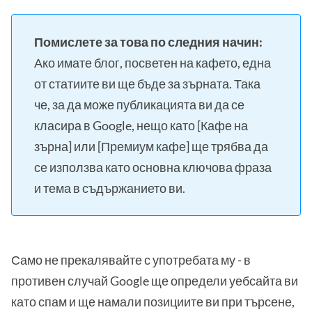
Помислете за това по следния начин:
Ако имате блог, посветен на кафето, една
от статиите ви ще бъде за зърната. Така
че, за да може публикацията ви да се
класира в Google, нещо като [Кафе на
зърна] или [Премиум кафе] ще трябва да
се използва като основна ключова фраза
и тема в съдържанието ви.
Само не прекалявайте с употребата му - в
противен случай Google ще определи уебсайта ви
като спам и ще намали позициите ви при търсене,