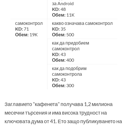
за Android
KD:
48
Обем:
11K
самоконтрол
какво означава самоконтрол
KD:
71
KD:
35
Обем:
19K
Обем:
500
как да придобием
самоконтрол
KD:
43
Обем:
400
как да подобрим
самоконтрола
KD:
43
Обем:
300
Заглавието "кафенета" получава 1,2 милиона
месечни търсения и има висока трудност на
ключовата дума от 41. Ето защо публикуването на