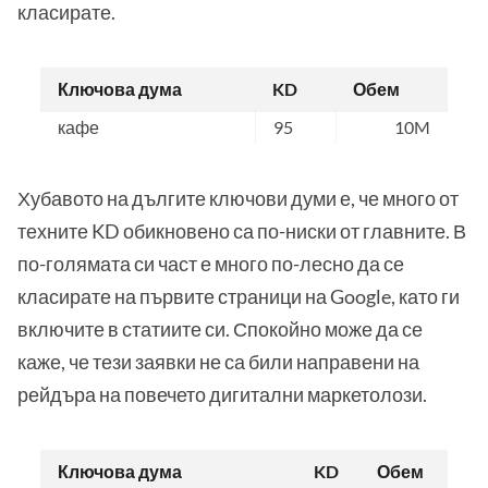
класирате.
Ключова дума
KD
Обем
кафе
95
10M
Хубавото на дългите ключови думи е, че много от
техните KD обикновено са по-ниски от главните. В
по-голямата си част е много по-лесно да се
класирате на първите страници на Google, като ги
включите в статиите си. Спокойно може да се
каже, че тези заявки не са били направени на
рейдъра на повечето дигитални маркетолози.
Ключова дума
KD
Обем