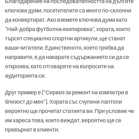
Благодарение на последователността на дългите
ключови думи, посетителите са много по-склонни
да конвертират. Ако вземете ключова дума като
"Най-добра футболна екипировка", хората, които
търсят специално спортни артикули, ще станат
ваши читатели. Единственото, което трябва да
направите, е да накарате съдържанието си да се
откроява, като отговаряте на въпросите на
аудиторията си.
Друг пример е ["Сервиз за ремонт на компютри в
близост до мен"]. Хората със счупени лаптопи
вероятно ще прочетат статията ви. При условие че
им хареса това, което виждат, вероятно ще се
превърнат в клиенти.