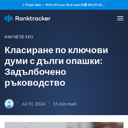
⚡ Flash Sale — 90% off your first month
⏳
00
:
29
:
44
→
НАУЧЕТЕ SEO
Класиране по ключови
думи с дълги опашки:
Задълбочено
ръководство
•
•
Jul 31, 2024
15 min read