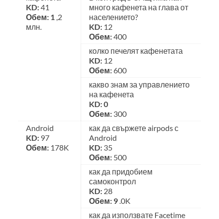
KD:
41
много кафенета на глава от
Обем: 1
,2
населението?
млн.
KD:
12
Обем:
400
колко печелят кафенетата
KD:
12
Обем:
600
какво знам за управлението
на кафенета
KD: 0
Обем:
300
Android
как да свържете airpods с
KD:
97
Android
Обем:
178K
KD:
35
Обем:
500
как да придобием
самоконтрол
KD:
28
Обем: 9
.0K
как да използвате Facetime