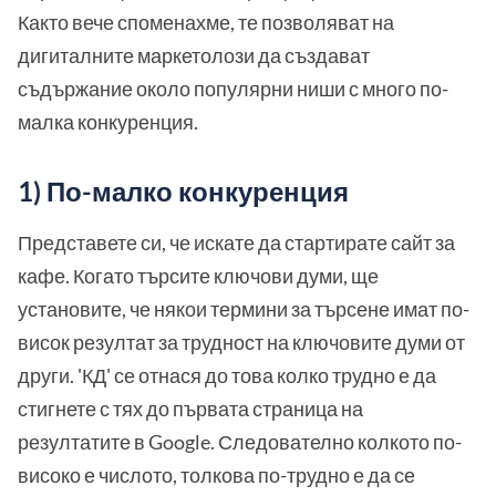
Както вече споменахме, те позволяват на
дигиталните маркетолози да създават
съдържание около популярни ниши с много по-
малка конкуренция.
1) По-малко конкуренция
Представете си, че искате да стартирате сайт за
кафе. Когато търсите ключови думи, ще
установите, че някои термини за търсене имат по-
висок резултат за трудност на ключовите думи от
други. 'КД' се отнася до това колко трудно е да
стигнете с тях до първата страница на
резултатите в Google. Следователно колкото по-
високо е числото, толкова по-трудно е да се