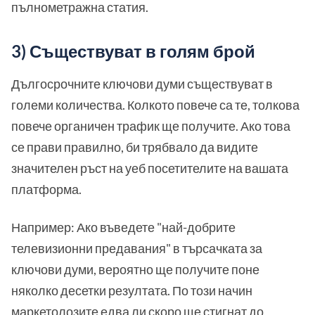
пълнометражна статия.
3) Съществуват в голям брой
Дългосрочните ключови думи съществуват в
големи количества. Колкото повече са те, толкова
повече органичен трафик ще получите. Ако това
се прави правилно, би трябвало да видите
значителен ръст на уеб посетителите на вашата
платформа.
Например: Ако въведете "най-добрите
телевизионни предавания" в търсачката за
ключови думи, вероятно ще получите поне
няколко десетки резултата. По този начин
маркетолозите едва ли скоро ще стигнат до