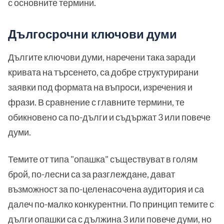
с основните термини.
Дългосрочни ключови думи
Дългите ключови думи, наречени така заради
кривата на търсенето, са добре структурирани
заявки под формата на въпроси, изречения и
фрази. В сравнение с главните термини, те
обикновено са по-дълги и съдържат 3 или повече
думи.
Темите от типа "опашка" съществуват в голям
брой, по-лесни са за разглеждане, дават
възможност за по-целенасочена аудитория и са
далеч по-малко конкурентни. По принцип темите с
дълги опашки са с дължина 3 или повече думи, но