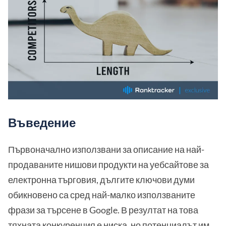
Въведение
Първоначално използвани за описание на най-
продаваните нишови продукти на уебсайтове за
електронна търговия, дългите ключови думи
обикновено са сред най-малко използваните
фрази за търсене в Google. В резултат на това
тяхната конкуренция е ниска, но потенциалът им