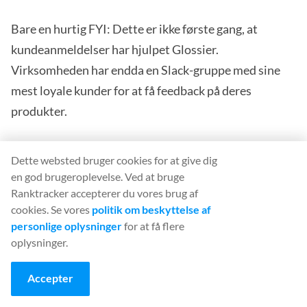
Bare en hurtig FYI: Dette er ikke første gang, at
kundeanmeldelser har hjulpet Glossier.
Virksomheden har endda en Slack-gruppe med sine
mest loyale kunder for at få feedback på deres
produkter.
13. SødProces
Dette websted bruger cookies for at give dig
en god brugeroplevelse. Ved at bruge
Ligesom Glossier gør SweetProcess også noget
Ranktracker accepterer du vores brug af
anderledes med sine kundeudtalelser - det vil sige, at
cookies. Se vores
politik om beskyttelse af
personlige oplysninger
for at få flere
de laver lydinterviews for at fremvise udtalelsen.
oplysninger.
Når det er gjort, laver de et casestudie omkring det og
Accepter
fremhæver (med hurtige snapshots), hvad kunderne