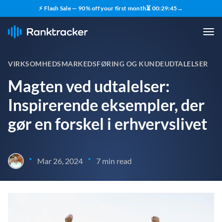
⚡ Flash Sale — 90% off your first month
⏳
00
:
29
:
43
→
VIRKSOMHEDSMARKEDSFØRING OG KUNDEUDTALELSER
Magten ved udtalelser:
Inspirerende eksempler, der
gør en forskel i erhvervslivet
•
•
Mar 26, 2024
7 min read