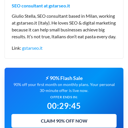
SEO consultant at gstarseo.it
Giulio Stella, SEO consultant based in Milan, working
at gstarseo.it (Italy). He loves SEO & digital marketing
because it can help small businesses achieve big
results. It’s not true, Italians don’t eat pasta every day.
Link:
gstarseo.it
⚡ 90% Flash Sale
90% off your first month on monthly plans. Your personal
30-minute offer is live now.
OFFER ENDS IN:
00
:
29
:
43
CLAIM 90% OFF NOW