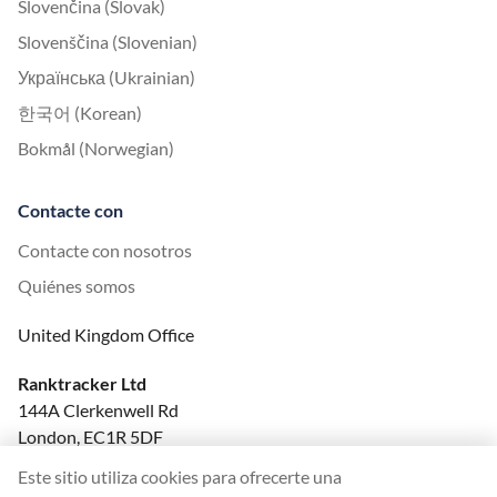
Slovenčina (Slovak)
Slovenščina (Slovenian)
Українська (Ukrainian)
한국어 (Korean)
Bokmål (Norwegian)
Contacte con
Contacte con nosotros
Quiénes somos
United Kingdom Office
Ranktracker Ltd
144A Clerkenwell Rd
London, EC1R 5DF
Company No: 08820809
Este sitio utiliza cookies para ofrecerte una
felix@ranktracker.com