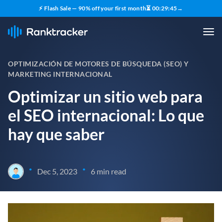
⚡ Flash Sale — 90% off your first month
⏳
00
:
29
:
43
→
OPTIMIZACIÓN DE MOTORES DE BÚSQUEDA (SEO) Y
MARKETING INTERNACIONAL
Optimizar un sitio web para
el SEO internacional: Lo que
hay que saber
•
•
Dec 5, 2023
6 min read