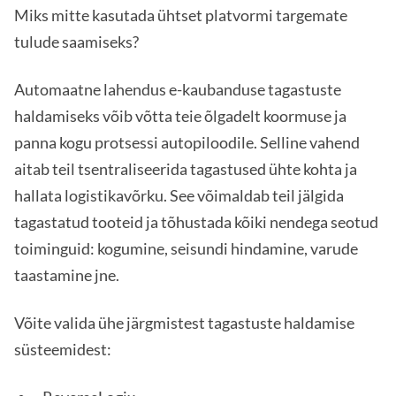
Miks mitte kasutada ühtset platvormi targemate
tulude saamiseks?
Automaatne lahendus e-kaubanduse tagastuste
haldamiseks võib võtta teie õlgadelt koormuse ja
panna kogu protsessi autopiloodile. Selline vahend
aitab teil tsentraliseerida tagastused ühte kohta ja
hallata logistikavõrku. See võimaldab teil jälgida
tagastatud tooteid ja tõhustada kõiki nendega seotud
toiminguid: kogumine, seisundi hindamine, varude
taastamine jne.
Võite valida ühe järgmistest tagastuste haldamise
süsteemidest: