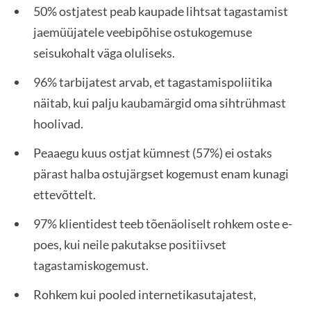
50% ostjatest peab kaupade lihtsat tagastamist
jaemüüjatele veebipõhise ostukogemuse
seisukohalt väga oluliseks.
96% tarbijatest arvab, et tagastamispoliitika
näitab, kui palju kaubamärgid oma sihtrühmast
hoolivad.
Peaaegu kuus ostjat kümnest (57%) ei ostaks
pärast halba ostujärgset kogemust enam kunagi
ettevõttelt.
97% klientidest teeb tõenäoliselt rohkem oste e-
poes, kui neile pakutakse positiivset
tagastamiskogemust.
Rohkem kui pooled internetikasutajatest,