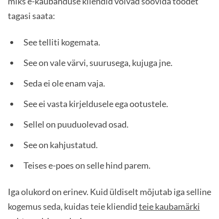
miks e-kaubanduse kliendid võivad soovida toodet
tagasi saata:
See telliti kogemata.
See on vale värvi, suurusega, kujuga jne.
Seda ei ole enam vaja.
See ei vasta kirjeldusele ega ootustele.
Sellel on puuduolevad osad.
See on kahjustatud.
Teises e-poes on selle hind parem.
Iga olukord on erinev. Kuid üldiselt mõjutab iga selline
kogemus seda, kuidas teie kliendid
teie kaubamärki