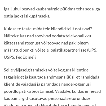
Igal juhul peavad kaubamärgid püüdma teha seda iga
ostja jaoks isikupäraseks.
Kuidas te teate, mida teie kliendid teilt ootavad?
Näiteks: kas nad soovivad oodata teie kohalikku
kättesaamisteenust või toovad nad paki pigem
määratud punkti või teie logistikapartnerisse (UPS,
USPS, FedEx jne)?
Selle väljaselgitamiseks võite koguda klientide
tagasisidet ja kasutada andmeanalüüsi, et rahuldada
klientide vajadusi ja parandada nende kogemusi
pöördlogistika teostamisel. Vaadake, kuidas erinevad
kaubamärgid kasutavad personaalse turunduse
jõudu, et parandada klientide tagastamiskogemust: