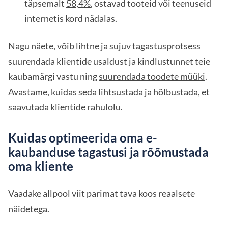
täpsemalt
58,4%
, ostavad tooteid või teenuseid
internetis kord nädalas.
Nagu näete, võib lihtne ja sujuv tagastusprotsess
suurendada klientide usaldust ja kindlustunnet teie
kaubamärgi vastu ning
suurendada toodete müüki
.
Avastame, kuidas seda lihtsustada ja hõlbustada, et
saavutada klientide rahulolu.
Kuidas optimeerida oma e-
kaubanduse tagastusi ja rõõmustada
oma kliente
Vaadake allpool viit parimat tava koos reaalsete
näidetega.