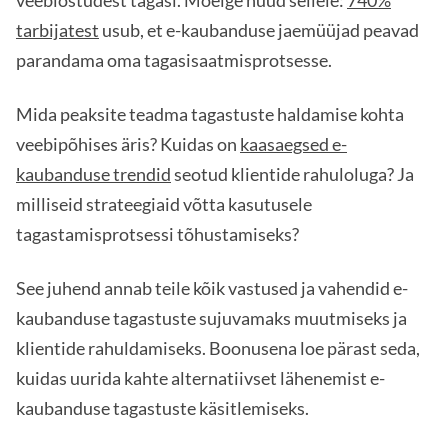
veebiostudest tagasi. Mõelge nüüd sellele:
740%
tarbijatest
usub, et e-kaubanduse jaemüüjad peavad
parandama oma tagasisaatmisprotsesse.
Mida peaksite teadma tagastuste haldamise kohta
veebipõhises äris? Kuidas on
kaasaegsed e-
kaubanduse trendid
seotud klientide rahuloluga? Ja
milliseid strateegiaid võtta kasutusele
tagastamisprotsessi tõhustamiseks?
See juhend annab teile kõik vastused ja vahendid e-
kaubanduse tagastuste sujuvamaks muutmiseks ja
klientide rahuldamiseks. Boonusena loe pärast seda,
kuidas uurida kahte alternatiivset lähenemist e-
kaubanduse tagastuste käsitlemiseks.