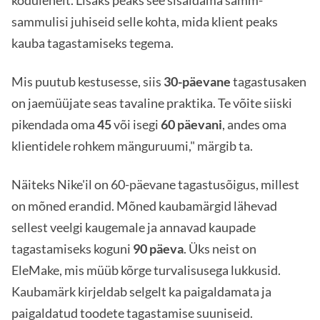
kodulehelt. Lisaks peaks see sisaldama samm-
sammulisi juhiseid selle kohta, mida klient peaks
kauba tagastamiseks tegema.
Mis puutub kestusesse, siis
30-päevane
tagastusaken
on jaemüüjate seas tavaline praktika. Te võite siiski
pikendada oma
45
või isegi
60 päevani
, andes oma
klientidele rohkem mänguruumi," märgib ta.
Näiteks Nike'il on 60-päevane tagastusõigus, millest
on mõned erandid. Mõned kaubamärgid lähevad
sellest veelgi kaugemale ja annavad kaupade
tagastamiseks koguni
90 päeva
. Üks neist on
EleMake, mis müüb kõrge turvalisusega lukkusid.
Kaubamärk kirjeldab selgelt ka paigaldamata ja
paigaldatud toodete tagastamise suuniseid.