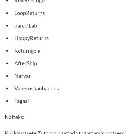
ReverseLogix
LoopReturns
parcelLab
HappyReturns
Returngo.ai
AfterShip
Narvar
Vahetuskaubandus
Tagasi
Näiteks:
Kui kavatsete Zutanos alustada tagastamisprotsessi,