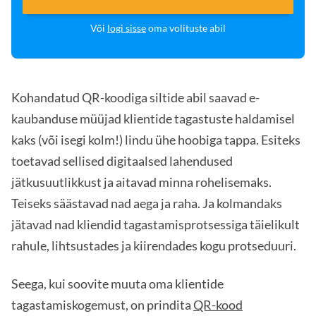
Või
logi sisse
oma volituste abil
Kohandatud QR-koodiga siltide abil saavad e-
kaubanduse müüjad klientide tagastuste haldamisel
kaks (või isegi kolm!) lindu ühe hoobiga tappa. Esiteks
toetavad sellised digitaalsed lahendused
jätkusuutlikkust ja aitavad minna rohelisemaks.
Teiseks säästavad nad aega ja raha. Ja kolmandaks
jätavad nad kliendid tagastamisprotsessiga täielikult
rahule, lihtsustades ja kiirendades kogu protseduuri.
Seega, kui soovite muuta oma klientide
tagastamiskogemust, on prindita
QR-kood