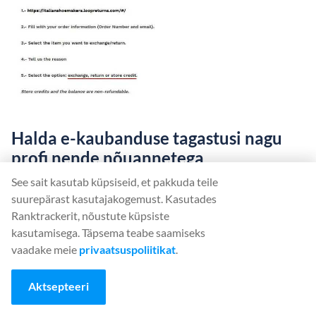
Halda e-kaubanduse tagastusi nagu
profi nende nõuannetega
See sait kasutab küpsiseid, et pakkuda teile
E-kaubanduse kiire kasvuga võib teie ettevõte seista
suurepärast kasutajakogemust. Kasutades
Ranktrackerit, nõustute küpsiste
silmitsi väljakutsega hallata teile tagasi saadetud
kasutamisega. Täpsema teabe saamiseks
toodete laviini. Kasutades selles artiklis mainitud
vaadake meie
privaatsuspoliitikat
.
strateegilisi meetmeid ja tehnoloogiaid, saate
parandada oma veebiettevõtte tagastuste haldamise
Aktsepteeri
protsessi ja saavutada lõppkokkuvõttes