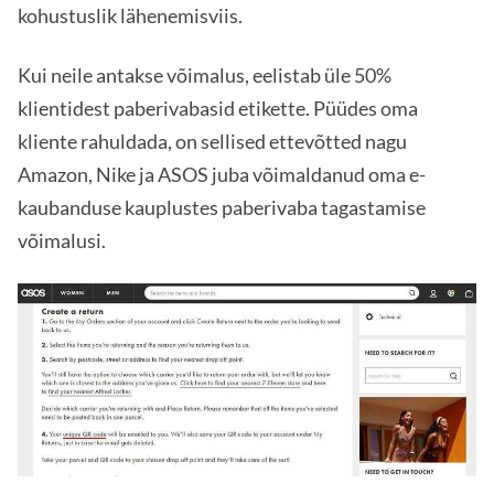
kohustuslik lähenemisviis.
Kui neile antakse võimalus, eelistab üle 50%
klientidest paberivabasid etikette. Püüdes oma
kliente rahuldada, on sellised ettevõtted nagu
Amazon, Nike ja ASOS juba võimaldanud oma e-
kaubanduse kauplustes paberivaba tagastamise
võimalusi.