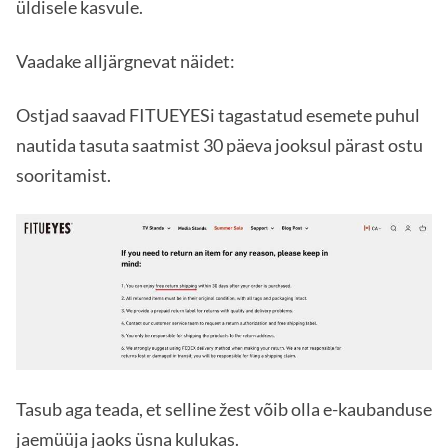
üldisele kasvule.
Vaadake alljärgnevat näidet:
Ostjad saavad FITUEYESi tagastatud esemete puhul
nautida tasuta saatmist 30 päeva jooksul pärast ostu
sooritamist.
Tasub aga teada, et selline žest võib olla e-kaubanduse
jaemüüja jaoks üsna kulukas.