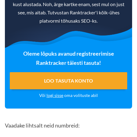
kust alustada. Noh, ärge kartke enam, sest mul on just
see, mis aitab. Tutvustan Ranktracker'i kõik-ühes
platvormi tõhusaks SEO-ks.
Oleme lõpuks avanud registreerimise
Ranktracker täiesti tasuta!
LOO TASUTA KONTO
Või
logi sisse
oma volituste abil
Vaadake lihtsalt neid numbreid: