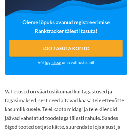
Oleme lõpuks avanud registreerimise
Ranktracker täiesti tasuta!
LOO TASUTA KONTO
Või
logi sisse
oma volituste abil
Vahetused on väärtuslikumad kui tagastused ja
tagasimaksed, sest need aitavad kaasa teie ettevõtte
kasumlikkusele. Te ei kaota midagi ja teie kliendid
jäävad vahetatud toodetega täiesti rahule. Saades
õiged tooted ostjate kätte, suurendate lojaalsust ja