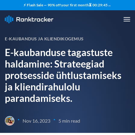
⚡ Flash Sale — 90% off your first month
⏳
00
:
29
:
43
→
E-KAUBANDUS JA KLIENDIKOGEMUS
E-kaubanduse tagastuste
haldamine: Strateegiad
protsesside ühtlustamiseks
ja kliendirahulolu
parandamiseks.
•
•
Nov 16, 2023
5 min read