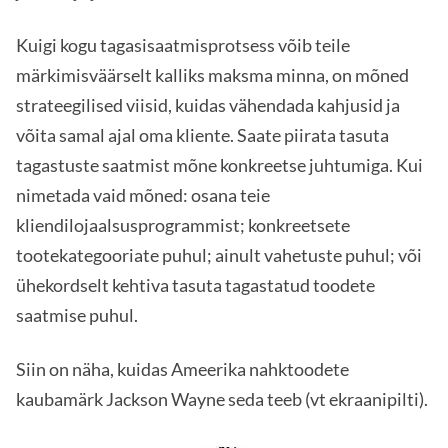
Kuigi kogu tagasisaatmisprotsess võib teile
märkimisväärselt kalliks maksma minna, on mõned
strateegilised viisid, kuidas vähendada kahjusid ja
võita samal ajal oma kliente. Saate piirata tasuta
tagastuste saatmist mõne konkreetse juhtumiga. Kui
nimetada vaid mõned: osana teie
kliendilojaalsusprogrammist; konkreetsete
tootekategooriate puhul; ainult vahetuste puhul; või
ühekordselt kehtiva tasuta tagastatud toodete
saatmise puhul.
Siin on näha, kuidas Ameerika nahktoodete
kaubamärk Jackson Wayne seda teeb (vt ekraanipilti).