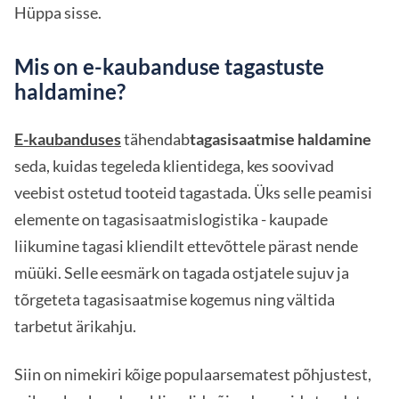
Hüppa sisse.
Mis on e-kaubanduse tagastuste
haldamine?
E-kaubanduses
tähendab
tagasisaatmise haldamine
seda, kuidas tegeleda klientidega, kes soovivad
veebist ostetud tooteid tagastada. Üks selle peamisi
elemente on tagasisaatmislogistika - kaupade
liikumine tagasi kliendilt ettevõttele pärast nende
müüki. Selle eesmärk on tagada ostjatele sujuv ja
tõrgeteta tagasisaatmise kogemus ning vältida
tarbetut ärikahju.
Siin on nimekiri kõige populaarsematest põhjustest,