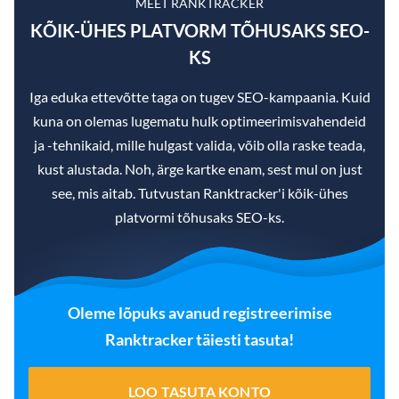
MEET RANKTRACKER
KÕIK-ÜHES PLATVORM TÕHUSAKS SEO-
KS
Iga eduka ettevõtte taga on tugev SEO-kampaania. Kuid
kuna on olemas lugematu hulk optimeerimisvahendeid
ja -tehnikaid, mille hulgast valida, võib olla raske teada,
kust alustada. Noh, ärge kartke enam, sest mul on just
see, mis aitab. Tutvustan Ranktracker'i kõik-ühes
platvormi tõhusaks SEO-ks.
Oleme lõpuks avanud registreerimise
Ranktracker täiesti tasuta!
LOO TASUTA KONTO