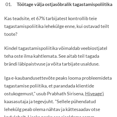
Töötage välja ostjasõbralik tagastamispoliitika
Kas teadsite, et 67% tarbijatest kontrollib teie
tagastamispoliitika lehekülge enne, kui ostavad teilt
toote?
Kindel tagastamispoliitika võimaldab veebiostjatel
teha oste ilma kahtlemata. See aitab teil tagada
brändi läbipaistvuse ja võita tarbijate usalduse.
Iga e-kaubandusettevõte peaks looma probleemideta
tagastamise poliitika, et parandada klientide
ostukogemust," usub Prabhath Sirisena,
Hiveage'i
kaasasutaja ja tegevjuht. "Sellele pühendatud
lehekülg peab olema nähtav ja kättesaadav otse