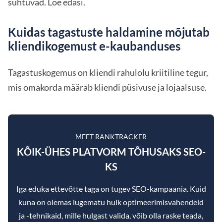
suhtuvad. Loe edasi.
Kuidas tagastuste haldamine mõjutab
kliendikogemust e-kaubanduses
Tagastuskogemus on kliendi rahulolu kriitiline tegur,
mis omakorda määrab kliendi püsivuse ja lojaalsuse.
MEET RANKTRACKER
KÕIK-ÜHES PLATVORM TÕHUSAKS SEO-
KS
Iga eduka ettevõtte taga on tugev SEO-kampaania. Kuid
kuna on olemas lugematu hulk optimeerimisvahendeid
ja -tehnikaid, mille hulgast valida, võib olla raske teada,