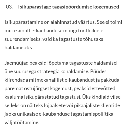
Isikupärastage tagasipöördumise kogemused
Isikupärastamine on alahinnatud väärtus. See ei toimi
mitte ainult e-kaubanduse müügi tootlikkuse
suurendamiseks, vaid ka tagastuste tõhusaks
haldamiseks.
Jaemüüjad peaksid lõpetama tagastuste haldamisel
ühe suurusega strateegia kohaldamise. Püüdes
kiirendada mitmekanalilist e-kaubandust ja pakkuda
paremat ostujärgset kogemust, peaksid ettevõtted
kaaluma isikupärastatud tagastusi. Üks kindlaid viise
selleks on näiteks lojaalsete või pikaajaliste klientide
jaoks unikaalse e-kaubanduse tagastamispoliitika
väljatöötamine.