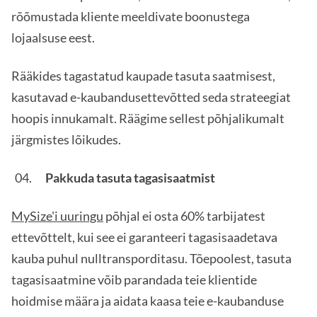
rõõmustada kliente meeldivate boonustega
lojaalsuse eest.
Rääkides tagastatud kaupade tasuta saatmisest,
kasutavad e-kaubandusettevõtted seda strateegiat
hoopis innukamalt. Räägime sellest põhjalikumalt
järgmistes lõikudes.
Pakkuda tasuta tagasisaatmist
MySize'i uuringu
põhjal ei osta 60% tarbijatest
ettevõttelt, kui see ei garanteeri tagasisaadetava
kauba puhul nulltransporditasu. Tõepoolest, tasuta
tagasisaatmine võib parandada teie klientide
hoidmise määra ja aidata kaasa teie e-kaubanduse