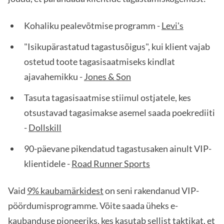
Kohaliku pealevõtmise programm -
Levi's
"Isikupärastatud tagastusõigus", kui klient vajab
ostetud toote tagasisaatmiseks kindlat
ajavahemikku -
Jones & Son
Tasuta tagasisaatmise stiimul ostjatele, kes
otsustavad tagasimakse asemel saada poekrediiti
-
Dollskill
90-päevane pikendatud tagastusaken ainult VIP-
klientidele -
Road Runner Sports
Vaid
9% kaubamärkidest
on seni rakendanud VIP-
pöördumisprogramme. Võite saada üheks e-
kaubanduse pioneeriks, kes kasutab sellist taktikat, et