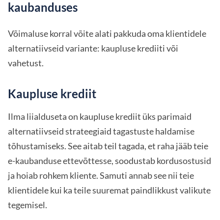
kaubanduses
Võimaluse korral võite alati pakkuda oma klientidele
alternatiivseid variante: kaupluse krediiti või
vahetust.
Kaupluse krediit
Ilma liialduseta on kaupluse krediit üks parimaid
alternatiivseid strateegiaid tagastuste haldamise
tõhustamiseks. See aitab teil tagada, et raha jääb teie
e-kaubanduse ettevõttesse, soodustab kordusostusid
ja hoiab rohkem kliente. Samuti annab see nii teie
klientidele kui ka teile suuremat paindlikkust valikute
tegemisel.