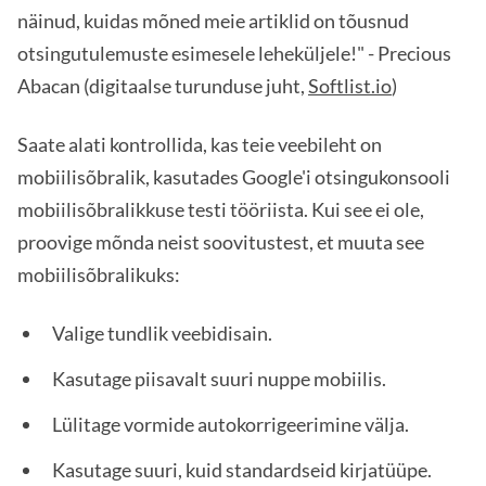
näinud, kuidas mõned meie artiklid on tõusnud
otsingutulemuste esimesele leheküljele!" - Precious
Abacan (digitaalse turunduse juht,
Softlist.io
)
Saate alati kontrollida, kas teie veebileht on
mobiilisõbralik, kasutades Google'i otsingukonsooli
mobiilisõbralikkuse testi tööriista. Kui see ei ole,
proovige mõnda neist soovitustest, et muuta see
mobiilisõbralikuks:
Valige tundlik veebidisain.
Kasutage piisavalt suuri nuppe mobiilis.
Lülitage vormide autokorrigeerimine välja.
Kasutage suuri, kuid standardseid kirjatüüpe.