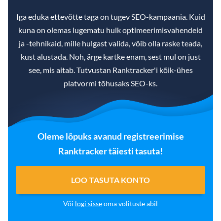
Iga eduka ettevõtte taga on tugev SEO-kampaania. Kuid
kuna on olemas lugematu hulk optimeerimisvahendeid
ja -tehnikaid, mille hulgast valida, võib olla raske teada,
kust alustada. Noh, ärge kartke enam, sest mul on just
see, mis aitab. Tutvustan Ranktracker'i kõik-ühes
platvormi tõhusaks SEO-ks.
Oleme lõpuks avanud registreerimise
Ranktracker täiesti tasuta!
LOO TASUTA KONTO
Või
logi sisse
oma volituste abil