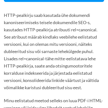
HTTP-pealkirju saab kasutada ühe dokumendi
kanoniseerimiseks teisele dokumendile SEO-s,
kasutades HTTP-pealkirja atribuuti rel=canonical.
See atribuut määrab kindlaks veebilehe eelistatud
versiooni, kui on olemas mitu versiooni, näiteks
dubleeritud sisu või sarnaste lehekülgede puhul.
Lisades rel=canonical-tähe mitte-eelistatava lehe
HTTP-pealkirja, saate anda otsingumootoritele
korralduse indekseerida ja järjestada eelistatud
versiooni, konsolideerida linkide väärtust ja vältida
võimalikke karistusi dubleeritud sisu eest.
Minu eelistatud meetod selleks on luua PDF-i HTML-
versioon või leida väga lähedalt seotud lehekülg,