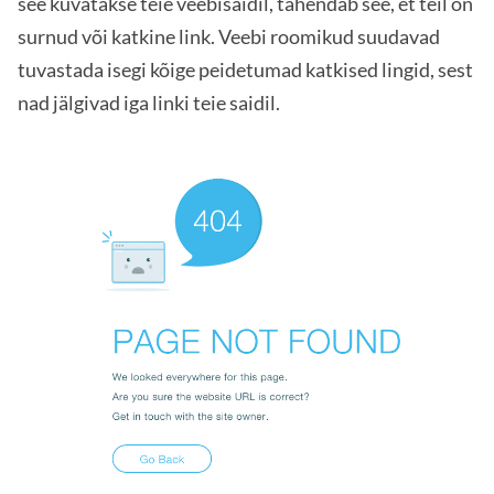
see kuvatakse teie veebisaidil, tähendab see, et teil on
surnud või katkine link. Veebi roomikud suudavad
tuvastada isegi kõige peidetumad katkised lingid, sest
nad jälgivad iga linki teie saidil.