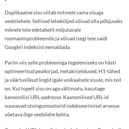
Duplikaatne sisu viitab mitmele sama sisuga
veebilehele. Sellised leheküljed võivad olla põhjuseks
mõnele teie edetabelit mõjutavale
roomamisprobleemile ja võivad isegi teie saidi
Google'i indeksist eemaldada.
Parim viis selle probleemiga tegelemiseks on hästi
optimeeritud pealkirjad, metakirjeldused, H1-tähed
ja väärtuslikud lingid igale unikaalsele sisule, mis teil
on. Kui topelt sisu on aga vältimatu, kasutage
kanoonilisi URL-aadresse. Kaanonilised URL-id
suunavad otsingumootorid indekseerimisel arvesse
võetava õige veebilehe kohta.