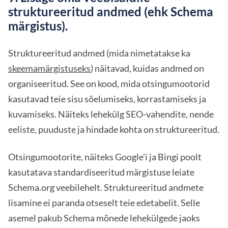
struktureeritud andmed (ehk Schema
märgistus).
Struktureeritud andmed (mida nimetatakse ka
skeemamärgistuseks
) näitavad, kuidas andmed on
organiseeritud. See on kood, mida otsingumootorid
kasutavad teie sisu sõelumiseks, korrastamiseks ja
kuvamiseks. Näiteks lehekülg SEO-vahendite, nende
eeliste, puuduste ja hindade kohta on struktureeritud.
Otsingumootorite, näiteks Google'i ja Bingi poolt
kasutatava standardiseeritud märgistuse leiate
Schema.org veebilehelt. Struktureeritud andmete
lisamine ei paranda otseselt teie edetabelit. Selle
asemel pakub Schema mõnede lehekülgede jaoks