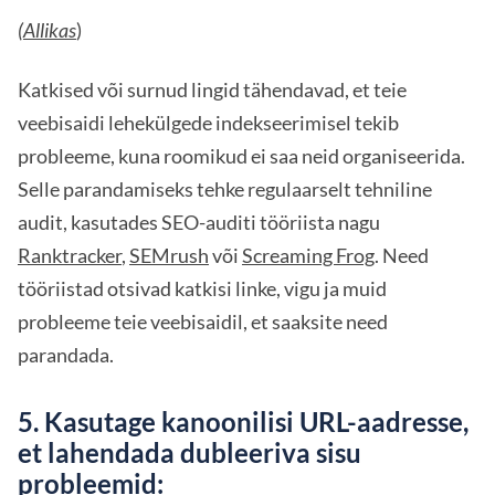
(Allikas
)
Katkised või surnud lingid tähendavad, et teie
veebisaidi lehekülgede indekseerimisel tekib
probleeme, kuna roomikud ei saa neid organiseerida.
Selle parandamiseks tehke regulaarselt tehniline
audit, kasutades SEO-auditi tööriista nagu
Ranktracker
,
SEMrush
või
Screaming Frog
. Need
tööriistad otsivad katkisi linke, vigu ja muid
probleeme teie veebisaidil, et saaksite need
parandada.
5. Kasutage kanoonilisi URL-aadresse,
et lahendada dubleeriva sisu
probleemid: