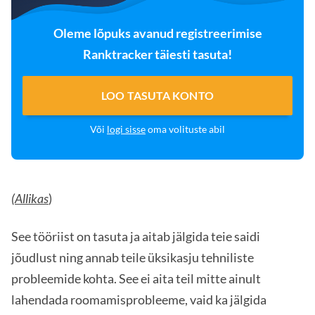
Oleme lõpuks avanud registreerimise
Ranktracker täiesti tasuta!
LOO TASUTA KONTO
Või
logi sisse
oma volituste abil
(Allikas
)
See tööriist on tasuta ja aitab jälgida teie saidi
jõudlust ning annab teile üksikasju tehniliste
probleemide kohta. See ei aita teil mitte ainult
lahendada roomamisprobleeme, vaid ka jälgida