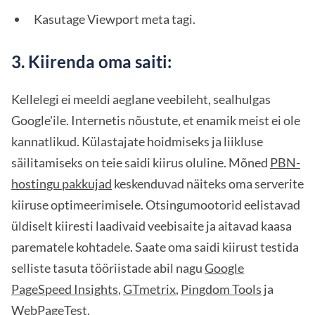
Kasutage Viewport meta tagi.
3. Kiirenda oma saiti:
Kellelegi ei meeldi aeglane veebileht, sealhulgas
Google'ile. Internetis nõustute, et enamik meist ei ole
kannatlikud. Külastajate hoidmiseks ja liikluse
säilitamiseks on teie saidi kiirus oluline. Mõned
PBN-
hostingu pakkujad
keskenduvad näiteks oma serverite
kiiruse optimeerimisele. Otsingumootorid eelistavad
üldiselt kiiresti laadivaid veebisaite ja aitavad kaasa
parematele kohtadele. Saate oma saidi kiirust testida
selliste tasuta tööriistade abil nagu
Google
PageSpeed Insights
,
GTmetrix
,
Pingdom Tools
ja
WebPageTest
.