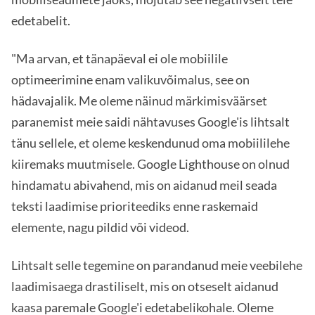
edetabelit.
"Ma arvan, et tänapäeval ei ole mobiilile
optimeerimine enam valikuvõimalus, see on
hädavajalik. Me oleme näinud märkimisväärset
paranemist meie saidi nähtavuses Google'is lihtsalt
tänu sellele, et oleme keskendunud oma mobiililehe
kiiremaks muutmisele. Google Lighthouse on olnud
hindamatu abivahend, mis on aidanud meil seada
teksti laadimise prioriteediks enne raskemaid
elemente, nagu pildid või videod.
Lihtsalt selle tegemine on parandanud meie veebilehe
laadimisaega drastiliselt, mis on otseselt aidanud
kaasa paremale Google'i edetabelikohale. Oleme