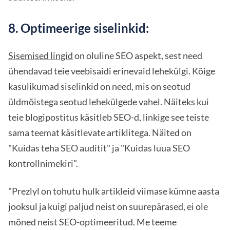
8. Optimeerige siselinkid:
Sisemised lingid
on oluline SEO aspekt, sest need
ühendavad teie veebisaidi erinevaid lehekülgi. Kõige
kasulikumad siselinkid on need, mis on seotud
üldmõistega seotud lehekülgede vahel. Näiteks kui
teie blogipostitus käsitleb SEO-d, linkige see teiste
sama teemat käsitlevate artiklitega. Näited on
"Kuidas teha SEO auditit" ja "Kuidas luua SEO
kontrollnimekiri".
"Prezlyl on tohutu hulk artikleid viimase kümne aasta
jooksul ja kuigi paljud neist on suurepärased, ei ole
mõned neist SEO-optimeeritud. Me teeme