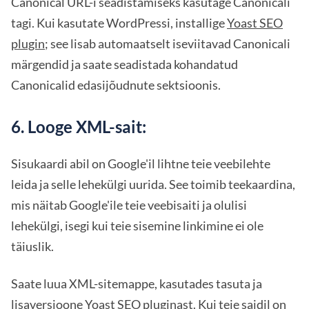
Canonical URL-i seadistamiseks kasutage Canonicali
tagi. Kui kasutate WordPressi, installige
Yoast SEO
plugin
; see lisab automaatselt iseviitavad Canonicali
märgendid ja saate seadistada kohandatud
Canonicalid edasijõudnute sektsioonis.
6. Looge XML-sait:
Sisukaardi abil on Google'il lihtne teie veebilehte
leida ja selle lehekülgi uurida. See toimib teekaardina,
mis näitab Google'ile teie veebisaiti ja olulisi
lehekülgi, isegi kui teie sisemine linkimine ei ole
täiuslik.
Saate luua XML-sitemappe, kasutades tasuta ja
lisaversioone
Yoast SEO pluginast
. Kui teie saidil on