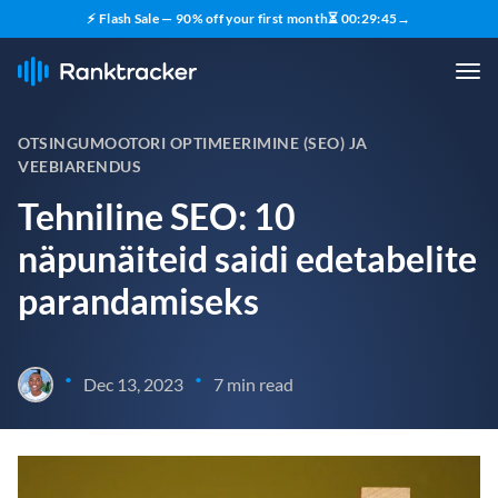
⚡ Flash Sale — 90% off your first month
⏳
00
:
29
:
44
→
OTSINGUMOOTORI OPTIMEERIMINE (SEO) JA
VEEBIARENDUS
Tehniline SEO: 10
näpunäiteid saidi edetabelite
parandamiseks
•
•
Dec 13, 2023
7 min read