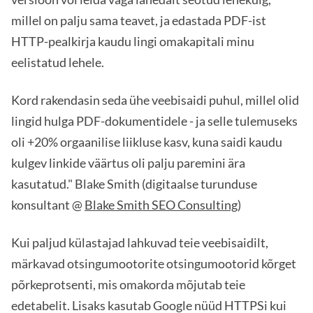
millel on palju sama teavet, ja edastada PDF-ist
HTTP-pealkirja kaudu lingi omakapitali minu
eelistatud lehele.
Kord rakendasin seda ühe veebisaidi puhul, millel olid
lingid hulga PDF-dokumentidele - ja selle tulemuseks
oli +20% orgaanilise liikluse kasv, kuna saidi kaudu
kulgev linkide väärtus oli palju paremini ära
kasutatud." Blake Smith (digitaalse turunduse
konsultant @
Blake Smith SEO Consulting
)
Kui paljud külastajad lahkuvad teie veebisaidilt,
märkavad otsingumootorite otsingumootorid kõrget
põrkeprotsenti, mis omakorda mõjutab teie
edetabelit. Lisaks kasutab Google nüüd HTTPSi kui