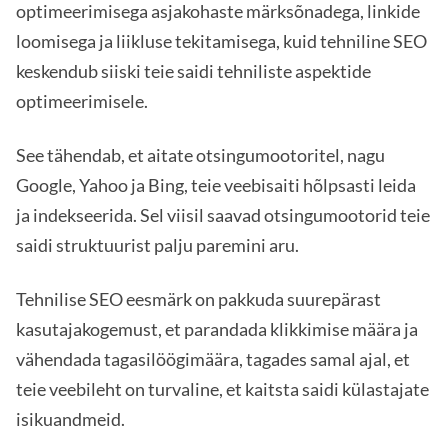
optimeerimisega asjakohaste märksõnadega, linkide
loomisega ja liikluse tekitamisega, kuid tehniline SEO
keskendub siiski teie saidi tehniliste aspektide
optimeerimisele.
See tähendab, et aitate otsingumootoritel, nagu
Google, Yahoo ja Bing, teie veebisaiti hõlpsasti leida
ja indekseerida. Sel viisil saavad otsingumootorid teie
saidi struktuurist palju paremini aru.
Tehnilise SEO eesmärk on pakkuda suurepärast
kasutajakogemust, et parandada klikkimise määra ja
vähendada tagasilöögimäära, tagades samal ajal, et
teie veebileht on turvaline, et kaitsta saidi külastajate
isikuandmeid.