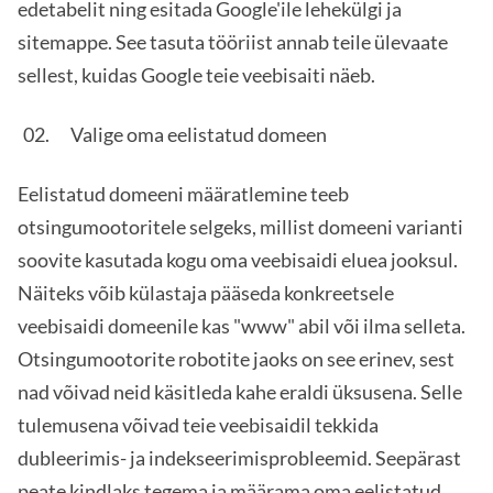
edetabelit ning esitada Google'ile lehekülgi ja
sitemappe. See tasuta tööriist annab teile ülevaate
sellest, kuidas Google teie veebisaiti näeb.
Valige oma eelistatud domeen
Eelistatud domeeni määratlemine teeb
otsingumootoritele selgeks, millist domeeni varianti
soovite kasutada kogu oma veebisaidi eluea jooksul.
Näiteks võib külastaja pääseda konkreetsele
veebisaidi domeenile kas "www" abil või ilma selleta.
Otsingumootorite robotite jaoks on see erinev, sest
nad võivad neid käsitleda kahe eraldi üksusena. Selle
tulemusena võivad teie veebisaidil tekkida
dubleerimis- ja indekseerimisprobleemid. Seepärast
peate kindlaks tegema ja määrama oma eelistatud