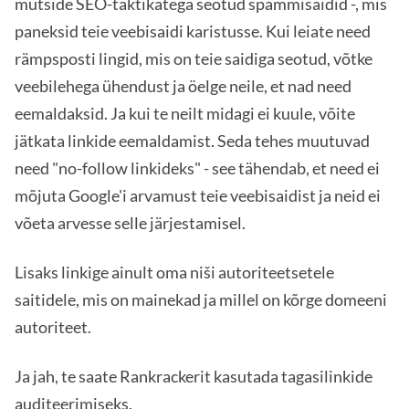
mütside SEO-taktikatega seotud spämmisaidid -, mis
paneksid teie veebisaidi karistusse. Kui leiate need
rämpsposti lingid, mis on teie saidiga seotud, võtke
veebilehega ühendust ja öelge neile, et nad need
eemaldaksid. Ja kui te neilt midagi ei kuule, võite
jätkata linkide eemaldamist. Seda tehes muutuvad
need "no-follow linkideks" - see tähendab, et need ei
mõjuta Google'i arvamust teie veebisaidist ja neid ei
võeta arvesse selle järjestamisel.
Lisaks linkige ainult oma niši autoriteetsetele
saitidele, mis on mainekad ja millel on kõrge domeeni
autoriteet.
Ja jah, te saate Rankrackerit kasutada tagasilinkide
auditeerimiseks.