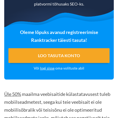
platvormi tõhusaks SEO-ks.
Oleme lõpuks avanud registreerimise
Ranktracker täiesti tasuta!
LOO TASUTA KONTO
Või
logi sisse
oma volituste abil
Üle 50%
maailma veebisaitide külastatavusest tuleb
mobiilseadmetest, seega kui teie veebisait ei ole
mobiilisõbralik või teisisõnu ei ole optimeeritud
mobiilseadmete jaoks, mõjutab see negatiivselt teie