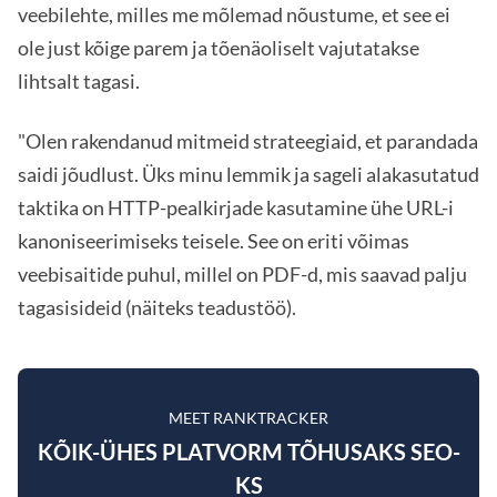
veebilehte, milles me mõlemad nõustume, et see ei
ole just kõige parem ja tõenäoliselt vajutatakse
lihtsalt tagasi.
"Olen rakendanud mitmeid strateegiaid, et parandada
saidi jõudlust. Üks minu lemmik ja sageli alakasutatud
taktika on HTTP-pealkirjade kasutamine ühe URL-i
kanoniseerimiseks teisele. See on eriti võimas
veebisaitide puhul, millel on PDF-d, mis saavad palju
tagasisideid (näiteks teadustöö).
MEET RANKTRACKER
KÕIK-ÜHES PLATVORM TÕHUSAKS SEO-
KS