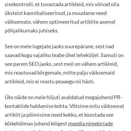
sisekontrolli, et tuvastada artikleid, mis võivad olla
üksteist kannibaliseerinud, ja muudame need
väiksemate, vähem optimeeritud artiklite asemel
põhjalikumaks juhiseks.
See on meie lugejate jaoks suurepärane, sest nad
saavad kogu vajaliku teabe ühel leheküljel. Samuti on
see parem SEO jaoks, sest meil on vähem artikleid,
mis reastuvad kõrgemale, mitte palju väiksemaid
artikleid, mis ei reastu peaaegu nii hästi.
Üks näide on meie hiljuti avaldatud megajuhend PR-
kontaktide haldamise kohta. Võtsime mitu väiksemat
artiklit ja põimisime need kokku, et koostada see
kõikehõlmav juhend kõigest
meedia nimekirjade