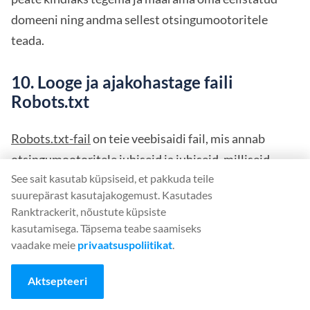
domeeni ning andma sellest otsingumootoritele
teada.
10. Looge ja ajakohastage faili
Robots.txt
Robots.txt-fail
on teie veebisaidi fail, mis annab
otsingumootoritele juhiseid ja juhiseid, milliseid
See sait kasutab küpsiseid, et pakkuda teile
lehekülgi nad peaksid vaatama ja milliseid mitte.
suurepärast kasutajakogemust. Kasutades
Need juhised aitavad otsingumootoritel täpselt
Ranktrackerit, nõustute küpsiste
teada, milliseid lehekülgi oma indeksisse lisada.
kasutamisega. Täpsema teabe saamiseks
Teisisõnu, see hoiab faili Google'ile eemal. Seda faili
vaadake meie
privaatsuspoliitikat
.
kasutatakse sageli selleks, et vältida Google'ile teie
Aktsepteeri
saidi sarnaste või ebaoluliste lehekülgede roomamist.