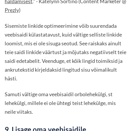
haldamisest
." - Katelynn Sortino (Content Marketer @
Prezly
)
Sisemiste linkide optimeerimine võib suurendada
veebisaidi külastatavust, kuid vältige selliste linkide
loomist, mis ei ole sisuga seotud. See raiskaks ainult
teie saidi linkide väärtust ja mõjutaks negatiivselt teie
saidi edetabelit. Veenduge, et kõik lingid toimiksid ja
ankrutekstid kirjeldaksid lingitud sisu võimalikult
hästi.
Samuti vältige oma veebisaidil orbolehekülgi, st
lehekülgi, millele ei ole ühtegi teist lehekülge, mis
neile viitaks.
9. Lisage oma veebisaidile