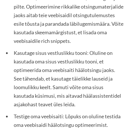
pilte. Optimeerimine rikkalike otsingumaterjalide
jaoks aitab teie veebisaidil otsingutulemustes
esile tõusta ja parandada läbilugemismäära. Võite
kasutada skeemamärgistust, et lisada oma
veebisaidile rich snippets.
Kasutage sisus vestluslikku tooni: Oluline on
kasutada oma sisus vestluslikku tooni, et
optimeerida oma veebisaiti häälotsingu jaoks.
See tähendab, et kasutage täielikke lauseid ja
loomulikku keelt. Samuti võite oma sisus
kasutada küsimusi, mis aitavad häälassistentidel
asjakohast teavet üles leida.
Testige oma veebisaiti: Lõpuks on oluline testida
oma veebisaidi häälotsingu optimeerimist.