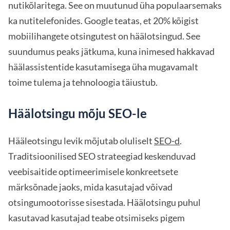
nutikõlaritega. See on muutunud üha populaarsemaks
ka nutitelefonides. Google teatas, et 20% kõigist
mobiilihangete otsingutest on häälotsingud. See
suundumus peaks jätkuma, kuna inimesed hakkavad
häälassistentide kasutamisega üha mugavamalt
toime tulema ja tehnoloogia täiustub.
Häälotsingu mõju SEO-le
Hääleotsingu levik mõjutab oluliselt
SEO-d
.
Traditsioonilised SEO strateegiad keskenduvad
veebisaitide optimeerimisele konkreetsete
märksõnade jaoks, mida kasutajad võivad
otsingumootorisse sisestada. Häälotsingu puhul
kasutavad kasutajad teabe otsimiseks pigem