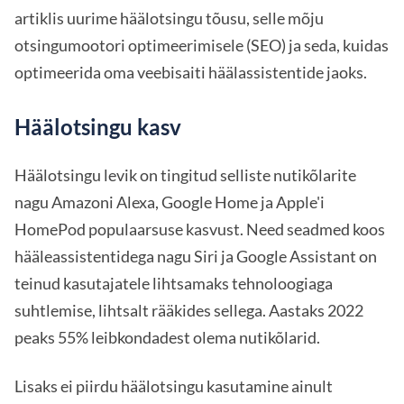
artiklis uurime häälotsingu tõusu, selle mõju
otsingumootori optimeerimisele (SEO) ja seda, kuidas
optimeerida oma veebisaiti häälassistentide jaoks.
Häälotsingu kasv
Häälotsingu levik on tingitud selliste nutikõlarite
nagu Amazoni Alexa, Google Home ja Apple'i
HomePod populaarsuse kasvust. Need seadmed koos
hääleassistentidega nagu Siri ja Google Assistant on
teinud kasutajatele lihtsamaks tehnoloogiaga
suhtlemise, lihtsalt rääkides sellega. Aastaks 2022
peaks 55% leibkondadest olema nutikõlarid.
Lisaks ei piirdu häälotsingu kasutamine ainult