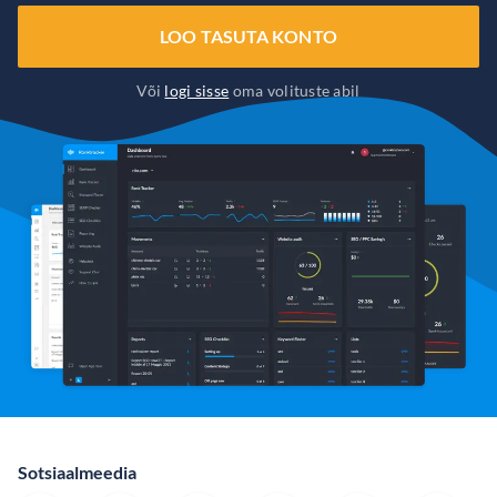
LOO TASUTA KONTO
Või
logi sisse
oma volituste abil
Sotsiaalmeedia