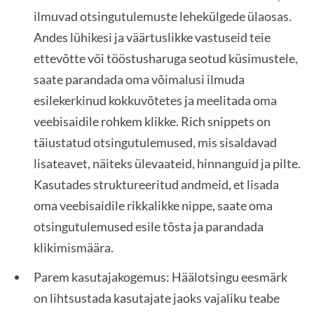
ilmuvad otsingutulemuste lehekülgede ülaosas.
Andes lühikesi ja väärtuslikke vastuseid teie
ettevõtte või tööstusharuga seotud küsimustele,
saate parandada oma võimalusi ilmuda
esilekerkinud kokkuvõtetes ja meelitada oma
veebisaidile rohkem klikke. Rich snippets on
täiustatud otsingutulemused, mis sisaldavad
lisateavet, näiteks ülevaateid, hinnanguid ja pilte.
Kasutades struktureeritud andmeid, et lisada
oma veebisaidile rikkalikke nippe, saate oma
otsingutulemused esile tõsta ja parandada
klikimismäära.
Parem kasutajakogemus: Häälotsingu eesmärk
on lihtsustada kasutajate jaoks vajaliku teabe