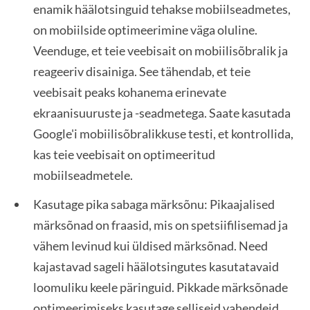
enamik häälotsinguid tehakse mobiilseadmetes,
on mobiilside optimeerimine väga oluline.
Veenduge, et teie veebisait on mobiilisõbralik ja
reageeriv disainiga. See tähendab, et teie
veebisait peaks kohanema erinevate
ekraanisuuruste ja -seadmetega. Saate kasutada
Google'i mobiilisõbralikkuse testi, et kontrollida,
kas teie veebisait on optimeeritud
mobiilseadmetele.
Kasutage pika sabaga märksõnu: Pikaajalised
märksõnad on fraasid, mis on spetsiifilisemad ja
vähem levinud kui üldised märksõnad. Need
kajastavad sageli häälotsingutes kasutatavaid
loomuliku keele päringuid. Pikkade märksõnade
optimeerimiseks kasutage selliseid vahendeid