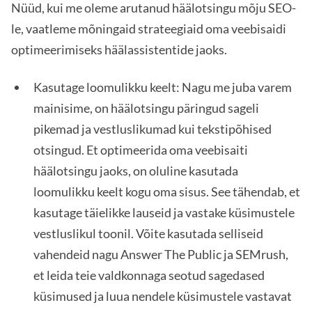
Nüüd, kui me oleme arutanud häälotsingu mõju SEO-
le, vaatleme mõningaid strateegiaid oma veebisaidi
optimeerimiseks häälassistentide jaoks.
Kasutage loomulikku keelt: Nagu me juba varem
mainisime, on häälotsingu päringud sageli
pikemad ja vestluslikumad kui tekstipõhised
otsingud. Et optimeerida oma veebisaiti
häälotsingu jaoks, on oluline kasutada
loomulikku keelt kogu oma sisus. See tähendab, et
kasutage täielikke lauseid ja vastake küsimustele
vestluslikul toonil. Võite kasutada selliseid
vahendeid nagu Answer The Public ja SEMrush,
et leida teie valdkonnaga seotud sagedased
küsimused ja luua nendele küsimustele vastavat