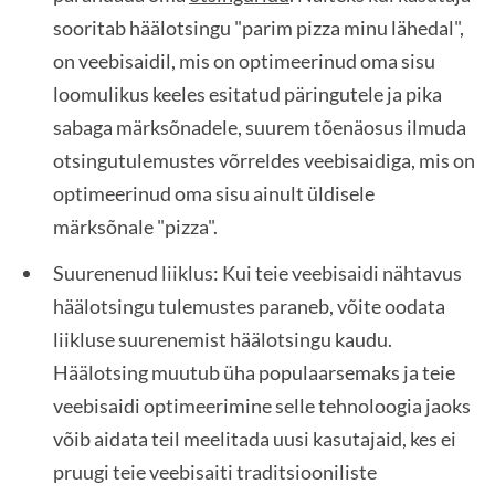
sooritab häälotsingu "parim pizza minu lähedal",
on veebisaidil, mis on optimeerinud oma sisu
loomulikus keeles esitatud päringutele ja pika
sabaga märksõnadele, suurem tõenäosus ilmuda
otsingutulemustes võrreldes veebisaidiga, mis on
optimeerinud oma sisu ainult üldisele
märksõnale "pizza".
Suurenenud liiklus: Kui teie veebisaidi nähtavus
häälotsingu tulemustes paraneb, võite oodata
liikluse suurenemist häälotsingu kaudu.
Häälotsing muutub üha populaarsemaks ja teie
veebisaidi optimeerimine selle tehnoloogia jaoks
võib aidata teil meelitada uusi kasutajaid, kes ei
pruugi teie veebisaiti traditsiooniliste