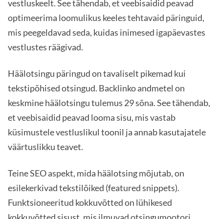
vestluskeelt. See tähendab, et veebisaidid peavad
optimeerima loomulikus keeles tehtavaid päringuid,
mis peegeldavad seda, kuidas inimesed igapäevastes
vestlustes räägivad.
Häälotsingu päringud on tavaliselt pikemad kui
tekstipõhised otsingud. Backlinko andmetel on
keskmine häälotsingu tulemus 29 sõna. See tähendab,
et veebisaidid peavad looma sisu, mis vastab
küsimustele vestluslikul toonil ja annab kasutajatele
väärtuslikku teavet.
Teine SEO aspekt, mida häälotsing mõjutab, on
esilekerkivad tekstilõiked (featured snippets).
Funktsioneeritud kokkuvõtted on lühikesed
kokkuvõtted sisust, mis ilmuvad otsingumootori