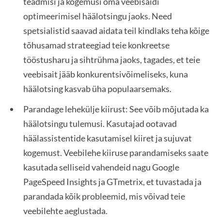
teadmisi ja kogemusi oma veebisaidi
optimeerimisel häälotsingu jaoks. Need
spetsialistid saavad aidata teil kindlaks teha kõige
tõhusamad strateegiad teie konkreetse
tööstusharu ja sihtrühma jaoks, tagades, et teie
veebisait jääb konkurentsivõimeliseks, kuna
häälotsing kasvab üha populaarsemaks.
Parandage lehekülje kiirust: See võib mõjutada ka
häälotsingu tulemusi. Kasutajad ootavad
häälassistentide kasutamisel kiiret ja sujuvat
kogemust. Veebilehe kiiruse parandamiseks saate
kasutada selliseid vahendeid nagu Google
PageSpeed Insights ja GTmetrix, et tuvastada ja
parandada kõik probleemid, mis võivad teie
veebilehte aeglustada.