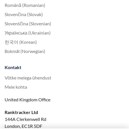
Română (Romanian)
Slovenčina (Slovak)
Slovenščina (Slovenian)
Українська (Ukrainian)
한국어 (Korean)
Bokmål (Norwegian)
Kontakt
Võtke meiega ühendust
Meie kohta
United Kingdom Office
Ranktracker Ltd
144A Clerkenwell Rd
London, EC1R 5DF