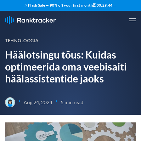
⚡ Flash Sale — 90% off your first month
⏳
00
:
29
:
43
→
TEHNOLOOGIA
Häälotsingu tõus: Kuidas
optimeerida oma veebisaiti
häälassistentide jaoks
•
•
Aug 24, 2024
5 min read