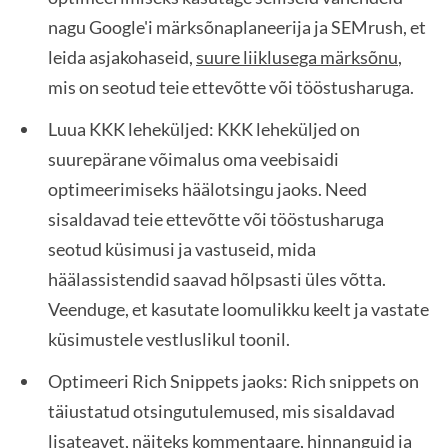
nagu Google'i märksõnaplaneerija ja SEMrush, et
leida asjakohaseid,
suure liiklusega märksõnu
,
mis on seotud teie ettevõtte või tööstusharuga.
Luua KKK leheküljed: KKK leheküljed on
suurepärane võimalus oma veebisaidi
optimeerimiseks häälotsingu jaoks. Need
sisaldavad teie ettevõtte või tööstusharuga
seotud küsimusi ja vastuseid, mida
häälassistendid saavad hõlpsasti üles võtta.
Veenduge, et kasutate loomulikku keelt ja vastate
küsimustele vestluslikul toonil.
Optimeeri Rich Snippets jaoks: Rich snippets on
täiustatud otsingutulemused, mis sisaldavad
lisateavet, näiteks kommentaare, hinnanguid ja