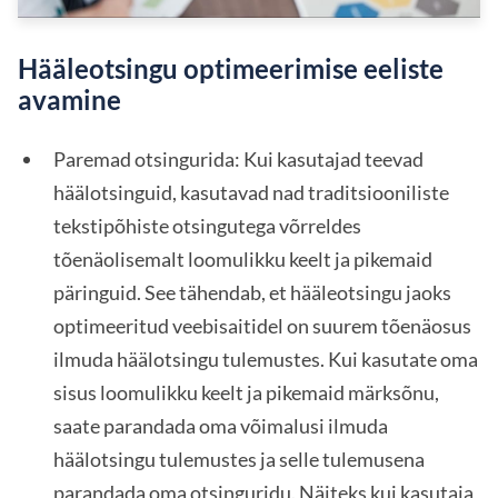
Hääleotsingu optimeerimise eeliste
avamine
Paremad otsingurida: Kui kasutajad teevad
häälotsinguid, kasutavad nad traditsiooniliste
tekstipõhiste otsingutega võrreldes
tõenäolisemalt loomulikku keelt ja pikemaid
päringuid. See tähendab, et hääleotsingu jaoks
optimeeritud veebisaitidel on suurem tõenäosus
ilmuda häälotsingu tulemustes. Kui kasutate oma
sisus loomulikku keelt ja pikemaid märksõnu,
saate parandada oma võimalusi ilmuda
häälotsingu tulemustes ja selle tulemusena
parandada oma
otsinguridu
. Näiteks kui kasutaja