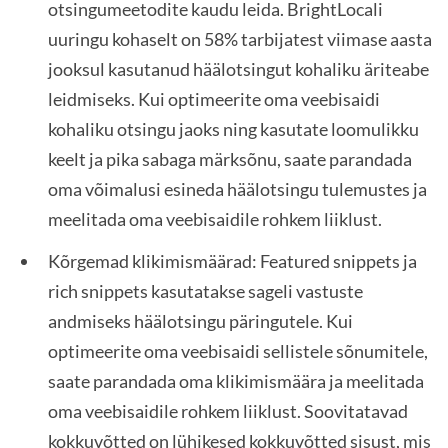
otsingumeetodite kaudu leida. BrightLocali
uuringu kohaselt on 58% tarbijatest viimase aasta
jooksul kasutanud häälotsingut kohaliku äriteabe
leidmiseks. Kui optimeerite oma veebisaidi
kohaliku otsingu jaoks ning kasutate loomulikku
keelt ja pika sabaga märksõnu, saate parandada
oma võimalusi esineda häälotsingu tulemustes ja
meelitada oma veebisaidile rohkem liiklust.
Kõrgemad klikimismäärad: Featured snippets ja
rich snippets kasutatakse sageli vastuste
andmiseks häälotsingu päringutele. Kui
optimeerite oma veebisaidi sellistele sõnumitele,
saate parandada oma klikimismäära ja meelitada
oma veebisaidile rohkem liiklust. Soovitatavad
kokkuvõtted on lühikesed kokkuvõtted sisust, mis