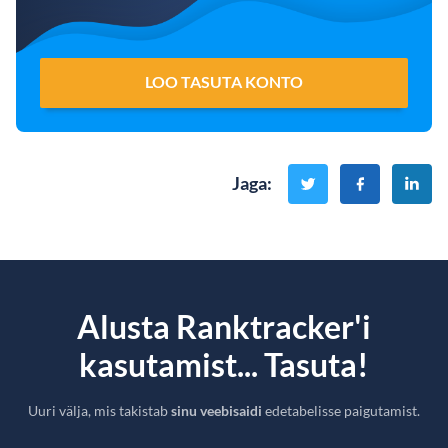
LOO TASUTA KONTO
Jaga
:
Alusta Ranktracker'i
kasutamist... Tasuta!
Uuri välja, mis takistab
sinu veebisaidi
edetabelisse paigutamist.