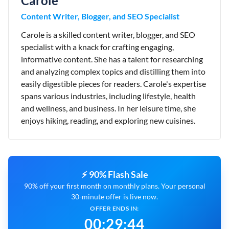
Carole
Content Writer, Blogger, and SEO Specialist
Carole is a skilled content writer, blogger, and SEO
specialist with a knack for crafting engaging,
informative content. She has a talent for researching
and analyzing complex topics and distilling them into
easily digestible pieces for readers. Carole's expertise
spans various industries, including lifestyle, health
and wellness, and business. In her leisure time, she
enjoys hiking, reading, and exploring new cuisines.
⚡ 90% Flash Sale
90% off your first month on monthly plans. Your personal
30-minute offer is live now.
OFFER ENDS IN:
00
:
29
:
43