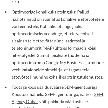
sisu.
Optimeerige kohalikuks otsinguks: Paljud
häälotsingud on suunatud kohalikele ettevõtetele
või teenustele. Kohaliku otsingu jaoks
optimeerimiseks veenduge, et teie veebisait
sisaldab teie ettevõtte nime, aadressi ja
telefoninumbrit (NAP) ühtses formaadis kõigil
lehekülgedel. Samuti peaksite taotlema ja
optimeerima oma Google My Business'i ja muude
veebikataloogide nimekirja, et tagada teie
ettevõtte ilmumine kohalikes otsingutulemustes.
Töötage koos usaldusväärse SEM-agentuuriga:
Koostöö maineka SEM-agentuuriga, näiteks
SEM
Agency Dubai
, võib pakkuda väärtuslikke