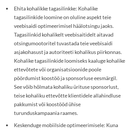
Ehita kohalikke tagasilinkke: Kohalike
tagasilinkide loomine on oluline aspekt teie
veebisaidi optimeerimisel häälotsingu jaoks.
Tagasilinkid kohalikelt veebisaitidelt aitavad
otsingumootoritel tuvastada teie veebisaidi
asjakohasust ja autoriteeti kohalikus piirkonnas.
Kohalike tagasilinkide loomiseks kaaluge kohalike
ettevõtete või organisatsioonide poole
pöördumist koostöö ja sponsorluse eesmärgil.
See võib hõlmata kohaliku ürituse sponsorlust,
teise kohaliku ettevõtte klientidele allahindluse
pakkumist või koostööd ühise
turunduskampaania raames.
Keskenduge mobiilside optimeerimisele: Kuna