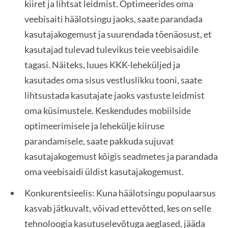
kiiret ja lihtsat leidmist. Optimeerides oma
veebisaiti häälotsingu jaoks, saate parandada
kasutajakogemust ja suurendada tõenäosust, et
kasutajad tulevad tulevikus teie veebisaidile
tagasi. Näiteks, luues KKK-leheküljed ja
kasutades oma sisus vestluslikku tooni, saate
lihtsustada kasutajate jaoks vastuste leidmist
oma küsimustele. Keskendudes mobiilside
optimeerimisele ja lehekülje kiiruse
parandamisele, saate pakkuda sujuvat
kasutajakogemust kõigis seadmetes ja parandada
oma veebisaidi üldist kasutajakogemust.
Konkurentsieelis: Kuna häälotsingu populaarsus
kasvab jätkuvalt, võivad ettevõtted, kes on selle
tehnoloogia kasutuselevõtuga aeglased, jääda