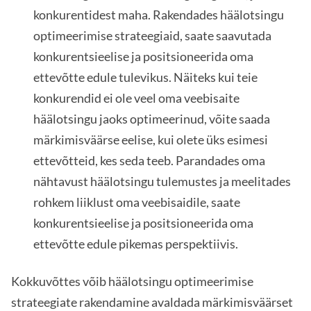
konkurentidest maha. Rakendades häälotsingu
optimeerimise strateegiaid, saate saavutada
konkurentsieelise ja positsioneerida oma
ettevõtte edule tulevikus. Näiteks kui teie
konkurendid ei ole veel oma veebisaite
häälotsingu jaoks optimeerinud, võite saada
märkimisväärse eelise, kui olete üks esimesi
ettevõtteid, kes seda teeb. Parandades oma
nähtavust häälotsingu tulemustes ja meelitades
rohkem liiklust oma veebisaidile, saate
konkurentsieelise ja positsioneerida oma
ettevõtte edule pikemas perspektiivis.
Kokkuvõttes võib häälotsingu optimeerimise
strateegiate rakendamine avaldada märkimisväärset