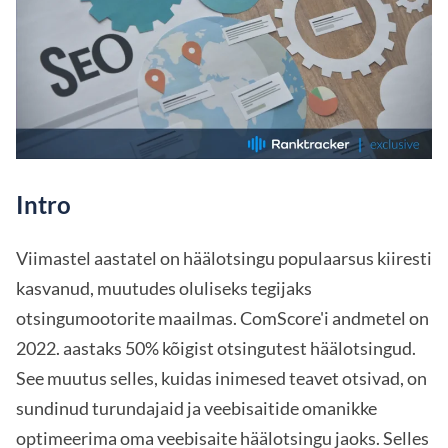
Intro
Viimastel aastatel on häälotsingu populaarsus kiiresti
kasvanud, muutudes oluliseks tegijaks
otsingumootorite maailmas. ComScore'i andmetel on
2022. aastaks 50% kõigist otsingutest häälotsingud.
See muutus selles, kuidas inimesed teavet otsivad, on
sundinud turundajaid ja veebisaitide omanikke
optimeerima oma veebisaite häälotsingu jaoks. Selles