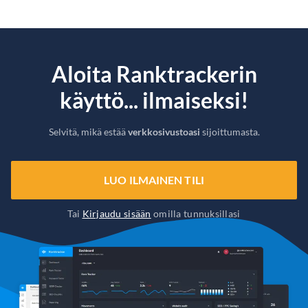
Aloita Ranktrackerin
käyttö... ilmaiseksi!
Selvitä, mikä estää
verkkosivustoasi
sijoittumasta.
LUO ILMAINEN TILI
Tai
Kirjaudu sisään
omilla tunnuksillasi