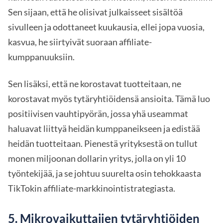
Sen sijaan, että he olisivat julkaisseet sisältöä
sivulleen ja odottaneet kuukausia, ellei jopa vuosia,
kasvua, he siirtyivät suoraan affiliate-
kumppanuuksiin.
Sen lisäksi, että ne korostavat tuotteitaan, ne
korostavat myös tytäryhtiöidensä ansioita. Tämä luo
positiivisen vauhtipyörän, jossa yhä useammat
haluavat liittyä heidän kumppaneikseen ja edistää
heidän tuotteitaan. Pienestä yrityksestä on tullut
monen miljoonan dollarin yritys, jolla on yli 10
työntekijää, ja se johtuu suurelta osin tehokkaasta
TikTokin affiliate-markkinointistrategiasta.
5. Mikrovaikuttajien tytäryhtiöiden