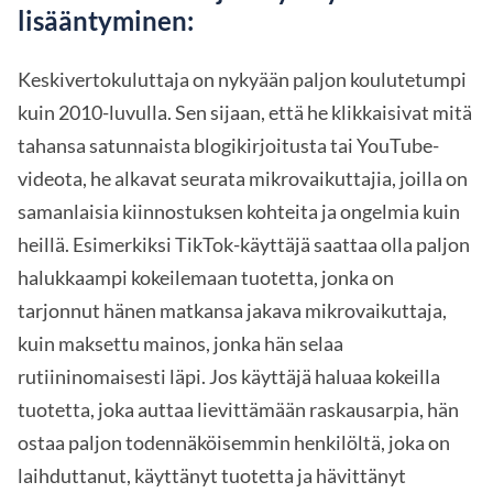
lisääntyminen:
Keskivertokuluttaja on nykyään paljon koulutetumpi
kuin 2010-luvulla. Sen sijaan, että he klikkaisivat mitä
tahansa satunnaista blogikirjoitusta tai YouTube-
videota, he alkavat seurata mikrovaikuttajia, joilla on
samanlaisia kiinnostuksen kohteita ja ongelmia kuin
heillä. Esimerkiksi TikTok-käyttäjä saattaa olla paljon
halukkaampi kokeilemaan tuotetta, jonka on
tarjonnut hänen matkansa jakava mikrovaikuttaja,
kuin maksettu mainos, jonka hän selaa
rutiininomaisesti läpi. Jos käyttäjä haluaa kokeilla
tuotetta, joka auttaa lievittämään raskausarpia, hän
ostaa paljon todennäköisemmin henkilöltä, joka on
laihduttanut, käyttänyt tuotetta ja hävittänyt