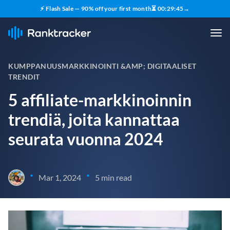
⚡ Flash Sale — 90% off your first month
⏳
00
:
29
:
44
→
KUMPPANUUSMARKKINOINTI &AMP; DIGITAALISET
TRENDIT
5 affiliate-markkinoinnin
trendiä, joita kannattaa
seurata vuonna 2024
•
•
Mar 1, 2024
5 min read