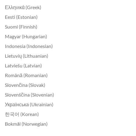
Ελληνικά (Greek)
Eesti (Estonian)
Suomi (Finnish)
Magyar (Hungarian)
Indonesia (Indonesian)
Lietuvių (Lithuanian)
Latviešu (Latvian)
Română (Romanian)
Slovenčina (Slovak)
Slovenščina (Slovenian)
Українська (Ukrainian)
한국어 (Korean)
Bokmål (Norwegian)