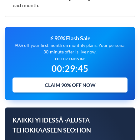
each month.
⚡ 90% Flash Sale
90% off your first month on monthly plans. Your personal
30-minute offer is live now.
OFFER ENDS IN:
00
:
29
:
44
CLAIM 90% OFF NOW
KAIKKI YHDESSÄ -ALUSTA
TEHOKKAASEEN SEO:HON