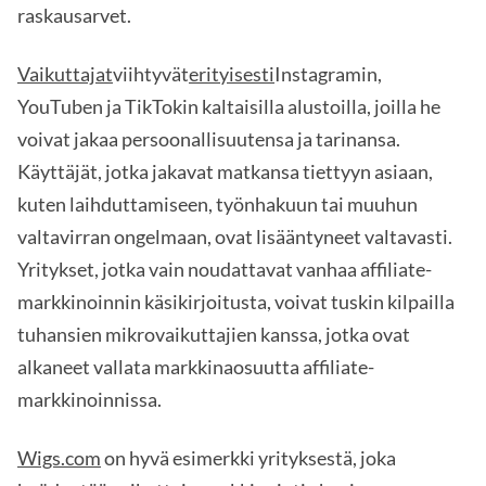
raskausarvet.
Vaikuttajat
viihtyvät
erityisesti
Instagramin,
YouTuben ja TikTokin kaltaisilla alustoilla, joilla he
voivat jakaa persoonallisuutensa ja tarinansa.
Käyttäjät, jotka jakavat matkansa tiettyyn asiaan,
kuten laihduttamiseen, työnhakuun tai muuhun
valtavirran ongelmaan, ovat lisääntyneet valtavasti.
Yritykset, jotka vain noudattavat vanhaa affiliate-
markkinoinnin käsikirjoitusta, voivat tuskin kilpailla
tuhansien mikrovaikuttajien kanssa, jotka ovat
alkaneet vallata markkinaosuutta affiliate-
markkinoinnissa.
Wigs.com
on hyvä esimerkki yrityksestä, joka