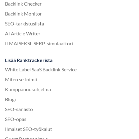
Backlink Checker
Backlink Monitor
SEO-tarkistuslista
AI Article Writer
ILMAISEKSI: SERP-simulaattori
Lisää Ranktrackerista
White Label SaaS Backlink Service
Miten se toimii
Kumppanuusohjelma
Blogi
SEO-sanasto
SEO-opas
Ilmaiset SEO-työkalut
Guest Post sopimus