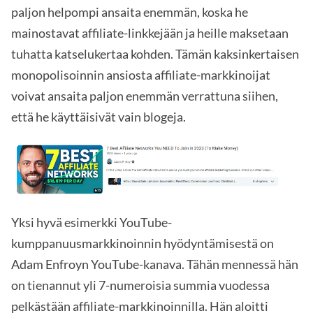
paljon helpompi ansaita enemmän, koska he
mainostavat affiliate-linkkejään ja heille maksetaan
tuhatta katselukertaa kohden. Tämän kaksinkertaisen
monopolisoinnin ansiosta affiliate-markkinoijat
voivat ansaita paljon enemmän verrattuna siihen,
että he käyttäisivät vain blogeja.
Yksi hyvä esimerkki YouTube-
kumppanuusmarkkinoinnin hyödyntämisestä on
Adam Enfroyn YouTube-kanava. Tähän mennessä hän
on tienannut yli 7-numeroisia summia vuodessa
pelkästään affiliate-markkinoinnilla. Hän aloitti