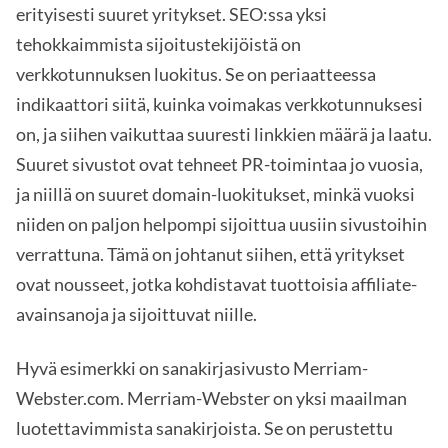
erityisesti suuret yritykset. SEO:ssa yksi
tehokkaimmista sijoitustekijöistä on
verkkotunnuksen luokitus. Se on periaatteessa
indikaattori siitä, kuinka voimakas verkkotunnuksesi
on, ja siihen vaikuttaa suuresti linkkien määrä ja laatu.
Suuret sivustot ovat tehneet PR-toimintaa jo vuosia,
ja niillä on suuret domain-luokitukset, minkä vuoksi
niiden on paljon helpompi sijoittua uusiin sivustoihin
verrattuna. Tämä on johtanut siihen, että yritykset
ovat nousseet, jotka kohdistavat tuottoisia affiliate-
avainsanoja ja sijoittuvat niille.
Hyvä esimerkki on sanakirjasivusto Merriam-
Webster.com. Merriam-Webster on yksi maailman
luotettavimmista sanakirjoista. Se on perustettu