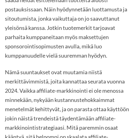
saada heidät esittelemään tuotteita aidosti
postauksissaan. Näin hyödynnetään luottamusta ja
sitoutumista, jonka vaikuttaja on jo saavuttanut
yleisönsä kanssa. Jotkin tuotemerkit tarjoavat
parhaita kumppaneitaan myös maksettujen
sponsorointisopimusten avulla, mikä luo
kumppanuudelle vielä suuremman hyödyn.
Nämä suuntaukset ovat muutamia niistä
merkittävimmistä, joita kannattaa seurata vuonna
2024. Vaikka affiliate-markkinointi ei ole menossa
minnekään, nykyään kustannustehokkaimmat
menetelmät kehittyvät, ja on parasta ottaa käyttöön
jokin näistä trendeistä täydentämään affiliate-
markkinointistrategiaasi. Mitä paremmin osaat
kääntyä, sitä helpompi on skaalata affiliate-