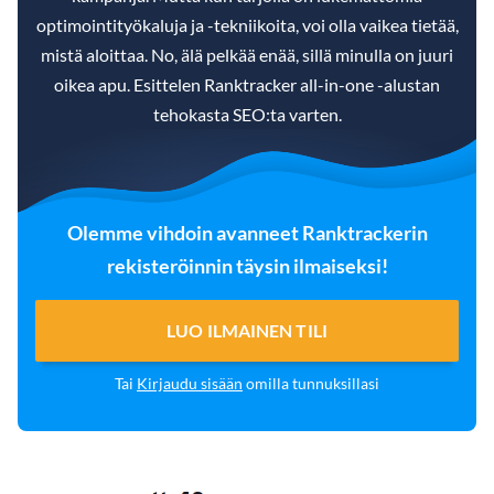
optimointityökaluja ja -tekniikoita, voi olla vaikea tietää,
mistä aloittaa. No, älä pelkää enää, sillä minulla on juuri
oikea apu. Esittelen Ranktracker all-in-one -alustan
tehokasta SEO:ta varten.
Olemme vihdoin avanneet Ranktrackerin
rekisteröinnin täysin ilmaiseksi!
LUO ILMAINEN TILI
Tai
Kirjaudu sisään
omilla tunnuksillasi