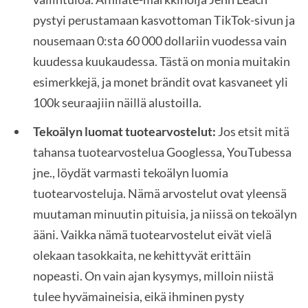
pystyi perustamaan kasvottoman TikTok-sivun ja
nousemaan 0:sta 60 000 dollariin vuodessa vain
kuudessa kuukaudessa. Tästä on monia muitakin
esimerkkejä, ja monet brändit ovat kasvaneet yli
100k seuraajiin näillä alustoilla.
Tekoälyn luomat tuotearvostelut:
Jos etsit mitä
tahansa tuotearvostelua Googlessa, YouTubessa
jne., löydät varmasti tekoälyn luomia
tuotearvosteluja. Nämä arvostelut ovat yleensä
muutaman minuutin pituisia, ja niissä on tekoälyn
ääni. Vaikka nämä tuotearvostelut eivät vielä
olekaan tasokkaita, ne kehittyvät erittäin
nopeasti. On vain ajan kysymys, milloin niistä
tulee hyvämaineisia, eikä ihminen pysty