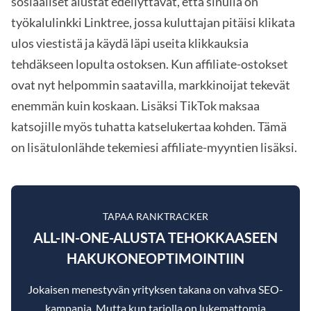
sosiaaliset alustat edellyttävät, että sinulla on
työkalulinkki Linktree, jossa kuluttajan pitäisi klikata
ulos viestistä ja käydä läpi useita klikkauksia
tehdäkseen lopulta ostoksen. Kun affiliate-ostokset
ovat nyt helpommin saatavilla, markkinoijat tekevät
enemmän kuin koskaan. Lisäksi TikTok maksaa
katsojille myös tuhatta katselukertaa kohden. Tämä
on lisätulonlähde tekemiesi affiliate-myyntien lisäksi.
TAPAA RANKTRACKER
ALL-IN-ONE-ALUSTA TEHOKKAASEEN
HAKUKONEOPTIMOINTIIN
Jokaisen menestyvän yrityksen takana on vahva SEO-
kampanja. Mutta kun tarjolla on lukemattomia