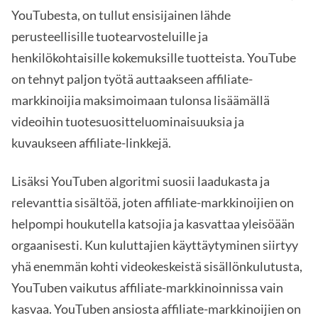
YouTubesta, on tullut ensisijainen lähde
perusteellisille tuotearvosteluille ja
henkilökohtaisille kokemuksille tuotteista. YouTube
on tehnyt paljon työtä auttaakseen affiliate-
markkinoijia maksimoimaan tulonsa lisäämällä
videoihin tuotesuositteluominaisuuksia ja
kuvaukseen affiliate-linkkejä.
Lisäksi YouTuben algoritmi suosii laadukasta ja
relevanttia sisältöä, joten affiliate-markkinoijien on
helpompi houkutella katsojia ja kasvattaa yleisöään
orgaanisesti. Kun kuluttajien käyttäytyminen siirtyy
yhä enemmän kohti videokeskeistä sisällönkulutusta,
YouTuben vaikutus affiliate-markkinoinnissa vain
kasvaa. YouTuben ansiosta affiliate-markkinoijien on