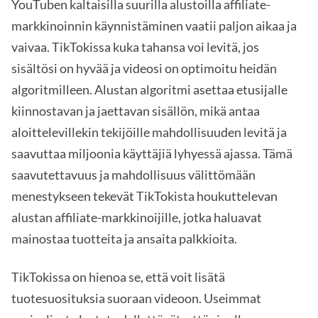
YouTuben kaltaisilla suurilla alustoilla affiliate-
markkinoinnin käynnistäminen vaatii paljon aikaa ja
vaivaa. TikTokissa kuka tahansa voi levitä, jos
sisältösi on hyvää ja videosi on optimoitu heidän
algoritmilleen. Alustan algoritmi asettaa etusijalle
kiinnostavan ja jaettavan sisällön, mikä antaa
aloittelevillekin tekijöille mahdollisuuden levitä ja
saavuttaa miljoonia käyttäjiä lyhyessä ajassa. Tämä
saavutettavuus ja mahdollisuus välittömään
menestykseen tekevät TikTokista houkuttelevan
alustan affiliate-markkinoijille, jotka haluavat
mainostaa tuotteita ja ansaita palkkioita.
TikTokissa on hienoa se, että voit lisätä
tuotesuosituksia suoraan videoon. Useimmat