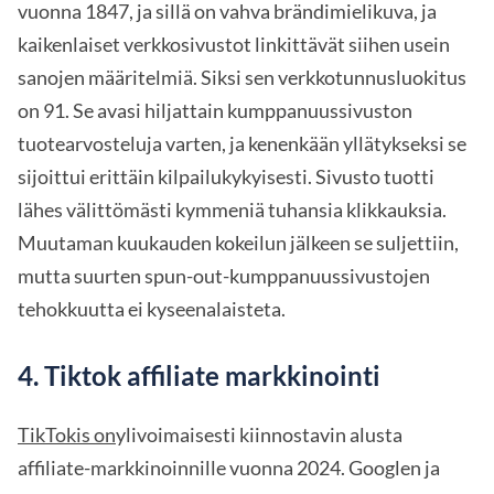
vuonna 1847, ja sillä on vahva brändimielikuva, ja
kaikenlaiset verkkosivustot linkittävät siihen usein
sanojen määritelmiä. Siksi sen verkkotunnusluokitus
on 91. Se avasi hiljattain kumppanuussivuston
tuotearvosteluja varten, ja kenenkään yllätykseksi se
sijoittui erittäin kilpailukykyisesti. Sivusto tuotti
lähes välittömästi kymmeniä tuhansia klikkauksia.
Muutaman kuukauden kokeilun jälkeen se suljettiin,
mutta suurten spun-out-kumppanuussivustojen
tehokkuutta ei kyseenalaisteta.
4. Tiktok affiliate markkinointi
TikTokis on
ylivoimaisesti kiinnostavin alusta
affiliate-markkinoinnille vuonna 2024. Googlen ja