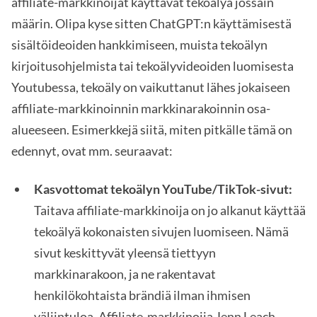
affiliate-markkinoijat käyttävät tekoälyä jossain
määrin. Olipa kyse sitten ChatGPT:n käyttämisestä
sisältöideoiden hankkimiseen, muista tekoälyn
kirjoitusohjelmista tai tekoälyvideoiden luomisesta
Youtubessa, tekoäly on vaikuttanut lähes jokaiseen
affiliate-markkinoinnin markkinarakoinnin osa-
alueeseen. Esimerkkejä siitä, miten pitkälle tämä on
edennyt, ovat mm. seuraavat:
Kasvottomat tekoälyn YouTube/TikTok-sivut:
Taitava affiliate-markkinoija on jo alkanut käyttää
tekoälyä kokonaisten sivujen luomiseen. Nämä
sivut keskittyvät yleensä tiettyyn
markkinarakoon, ja ne rakentavat
henkilökohtaista brändiä ilman ihmisen
väliintuloa. Affiliate-markkinoija Jenn Leach