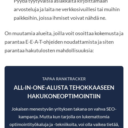
Pyydä tyytyväisiä asiakkaita kirjoittamaan
arvosteluja ja laita ne verkkosivuillesi tai muihin
paikkoihin, joissa ihmiset voivat nähdä ne.
On muutamia alueita, joilla voit osoittaa kokemusta ja
parantaa E-E-A-T-ohjeiden noudattamista ja siten
parantaa hakutulosten mahdollisuuksia:
TAPAA RANKTRACKER
ALL-IN-ONE-ALUSTA TEHOKKAASEEN
HAKUKONEOPTIMOINTIIN
Jokaisen menestyvän yrityksen takana on vahva SEO-
kampanja. Mutta kun tarjolla on lukemattomia
optimointityökaluja ja -tekniikoita, voi olla vaikea tietää,