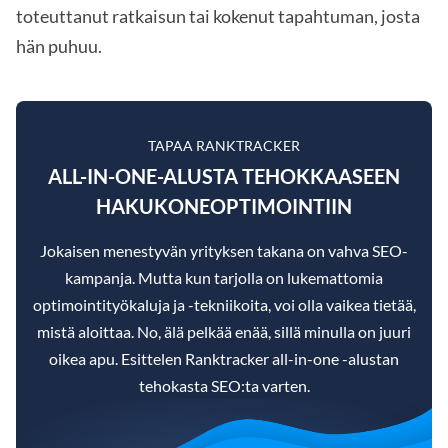
toteuttanut ratkaisun tai kokenut tapahtuman, josta
hän puhuu.
TAPAA RANKTRACKER
ALL-IN-ONE-ALUSTA TEHOKKAASEEN
HAKUKONEOPTIMOINTIIN
Jokaisen menestyvän yrityksen takana on vahva SEO-
kampanja. Mutta kun tarjolla on lukemattomia
optimointityökaluja ja -tekniikoita, voi olla vaikea tietää,
mistä aloittaa. No, älä pelkää enää, sillä minulla on juuri
oikea apu. Esittelen Ranktracker all-in-one -alustan
tehokasta SEO:ta varten.