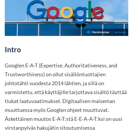
Intro
Googlen E-A-T (Expertise, Authoritativeness, and
Trustworthiness) on ollut sisällöntuottajien
johtotähti vuodesta 2014 lähtien, ja sillä on
varmistettu, että käyttäjille tarjottava sisältö täyttää
tiukat laatuvaatimukset. Digitaalisen maiseman
muuttuessa myös Googlen ohjeet muuttuvat.
Äskettäinen muutos E-A-T:stä E-E-A-A-T:ksi on uusi
virstanpylväs hakujätin sitoutumisessa