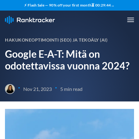
⚡ Flash Sale — 90% off your first month
⏳
00
:
29
:
43
→
HAKUKONEOPTIMOINTI (SEO) JA TEKOÄLY (AI)
Google E-A-T: Mitä on
odotettavissa vuonna 2024?
•
•
Nov 21, 2023
5 min read