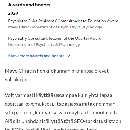
Mayo Clinicin
henkilökunnan profiilissa olevat
valtakirjat
Voit varmasti käyttää useampaa kuin yhtä tapaa
osoittaa kokemuksesi. Itse asiassa mitä enemmän -
sitä parempi, kunhan se vain näyttää luonnolliselta.
Älä siis unohda sisällyttää tätä SEO-tarkistuslistaan
tai
SOP:i
in sisällön luomista varten, jotta