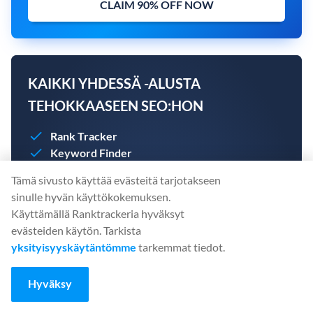
CLAIM 90% OFF NOW
KAIKKI YHDESSÄ -ALUSTA
TEHOKKAASEEN SEO:HON
Rank Tracker
Keyword Finder
SERP Checker
Tämä sivusto käyttää evästeitä tarjotakseen
Backlink Checker
sinulle hyvän käyttökokemuksen.
Backlink Monitor
Käyttämällä Ranktrackeria hyväksyt
Website Audit
evästeiden käytön. Tarkista
AI Article Writer
yksityisyyskäytäntömme
tarkemmat tiedot.
Luo tilisi tänään. Luottokorttia ei tarvita.
Hyväksy