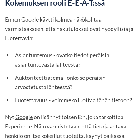
Kokemuksen rooli E-E-A-T:ssä
Ennen Google käytti kolmea näkökohtaa
varmistaakseen, että hakutulokset ovat hyödyllisiä ja
luotettavia:
Asiantuntemus - ovatko tiedot peräisin
asiantuntevasta lähteestä?
Auktoriteettiasema - onko se peräisin
arvostetusta lähteestä?
Luotettavuus - voimmeko luottaa tähän tietoon?
Nyt
Google
on lisännyt toisen E:n, joka tarkoittaa
Experience. Näin varmistetaan, että tietoja antava
henkilö on itse kokeillut tuotetta, käynyt paikassa,