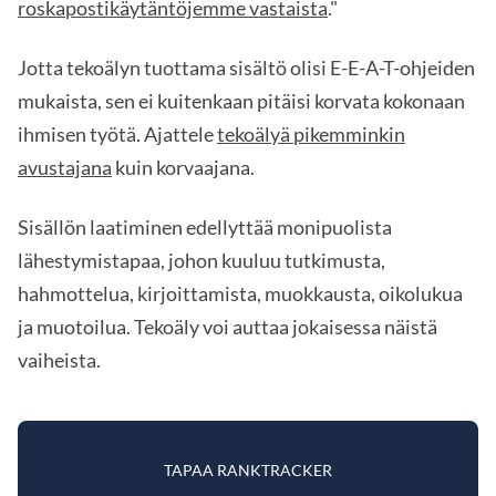
roskapostikäytäntöjemme vastaista
."
Jotta tekoälyn tuottama sisältö olisi E-E-A-T-ohjeiden
mukaista, sen ei kuitenkaan pitäisi korvata kokonaan
ihmisen työtä. Ajattele
tekoälyä pikemminkin
avustajana
kuin korvaajana.
Sisällön laatiminen edellyttää monipuolista
lähestymistapaa, johon kuuluu tutkimusta,
hahmottelua, kirjoittamista, muokkausta, oikolukua
ja muotoilua. Tekoäly voi auttaa jokaisessa näistä
vaiheista.
TAPAA RANKTRACKER