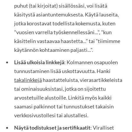
puhut (tai kirjoitat) sisällössäsi, voi lisätä
käsitystä asiantuntemuksesta. Käytä lauseita,
jotka korostavat todellista kokemusta, kuten
"vuosien varrella työskennellessäni...", "kun
käsittelin vastaavaa haastetta..." tai "tiimimme
käytännön kohtaaminen paljasti...".
Lisää ulkoisia linkkejä
: Kolmannen osapuolen
tunnustaminen lisää uskottavuutta. Hanki
takalinkkejä
haastatteluista, vierasartikkeleista
tai ominaisuuksistasi, jotka on sijoitettu
arvostetuille alustoille. Linkitä myös kaikki
saamasi palkinnot tai tunnustukset takaisin
verkkosivustollesi tai alustallesi.
Näytä todistukset ja sertifikaatit
: Viralliset