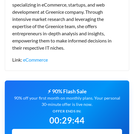
specializing in eCommerce, startups, and web
development at Greenice company. Through
intensive market research and leveraging the
expertise of the Greenice team, she offers
entrepreneurs in-depth analysis and insights,
empowering them to make informed decisions in
their respective IT niches.
Link:
eCommerce
⚡ 90% Flash Sale
90% off your first month on monthly plans. Your personal
30-minute offer is live now.
OFFER ENDS IN:
00
:
29
:
43