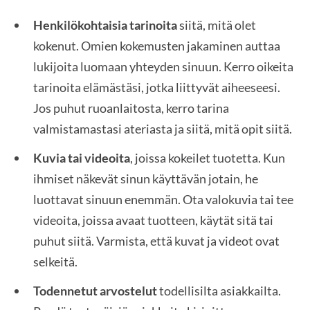
Henkilökohtaisia tarinoita
siitä, mitä olet
kokenut. Omien kokemusten jakaminen auttaa
lukijoita luomaan yhteyden sinuun. Kerro oikeita
tarinoita elämästäsi, jotka liittyvät aiheeseesi.
Jos puhut ruoanlaitosta, kerro tarina
valmistamastasi ateriasta ja siitä, mitä opit siitä.
Kuvia tai videoita
, joissa kokeilet tuotetta. Kun
ihmiset näkevät sinun käyttävän jotain, he
luottavat sinuun enemmän. Ota valokuvia tai tee
videoita, joissa avaat tuotteen, käytät sitä tai
puhut siitä. Varmista, että kuvat ja videot ovat
selkeitä.
Todennetut arvostelut
todellisilta asiakkailta.