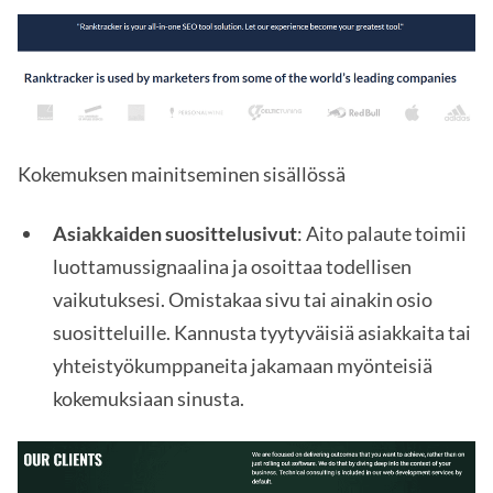
Kokemuksen mainitseminen sisällössä
Asiakkaiden suosittelusivut
: Aito palaute toimii
luottamussignaalina ja osoittaa todellisen
vaikutuksesi. Omistakaa sivu tai ainakin osio
suositteluille. Kannusta tyytyväisiä asiakkaita tai
yhteistyökumppaneita jakamaan myönteisiä
kokemuksiaan sinusta.