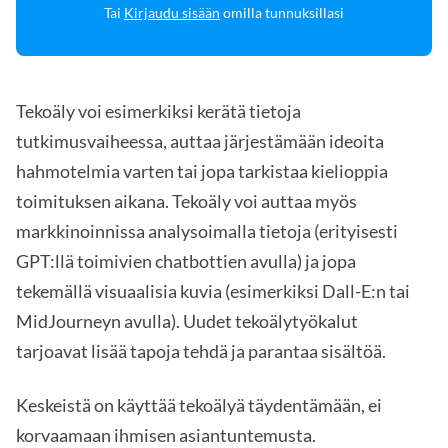
Tai
Kirjaudu sisään
omilla tunnuksillasi
Tekoäly voi esimerkiksi kerätä tietoja
tutkimusvaiheessa, auttaa järjestämään ideoita
hahmotelmia varten tai jopa tarkistaa kielioppia
toimituksen aikana. Tekoäly voi auttaa myös
markkinoinnissa analysoimalla tietoja (erityisesti
GPT:llä toimivien chatbottien avulla) ja jopa
tekemällä visuaalisia kuvia (esimerkiksi Dall-E:n tai
MidJourneyn avulla). Uudet tekoälytyökalut
tarjoavat lisää tapoja tehdä ja parantaa sisältöä.
Keskeistä on käyttää tekoälyä täydentämään, ei
korvaamaan ihmisen asiantuntemusta.