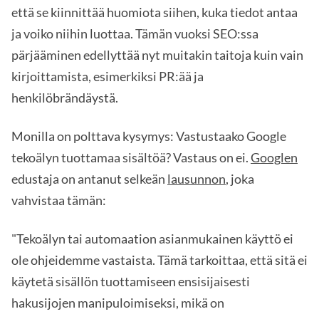
että se kiinnittää huomiota siihen, kuka tiedot antaa
ja voiko niihin luottaa. Tämän vuoksi SEO:ssa
pärjääminen edellyttää nyt muitakin taitoja kuin vain
kirjoittamista, esimerkiksi PR:ää ja
henkilöbrändäystä.
Monilla on polttava kysymys: Vastustaako Google
tekoälyn tuottamaa sisältöä? Vastaus on ei.
Googlen
edustaja on antanut selkeän
lausunnon
, joka
vahvistaa tämän:
"Tekoälyn tai automaation asianmukainen käyttö ei
ole ohjeidemme vastaista. Tämä tarkoittaa, että sitä ei
käytetä sisällön tuottamiseen ensisijaisesti
hakusijojen manipuloimiseksi, mikä on