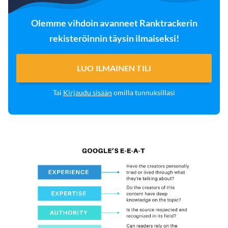
Olemme vihdoin avanneet Ranktrackerin
rekisteröinnin täysin ilmaiseksi!
LUO ILMAINEN TILI
Tai
Kirjaudu sisään
omilla tunnuksillasi