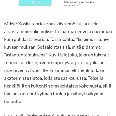
Miksi? Koska teoria eroaa käytännöstä, ja usein
arvostamme kokemuksesta saatuja neuvoja enemmän
kuin puhdasta teoriaa. Tässä kohtaa "kokemus" tulee
kuvaan mukaan. Se laajentaa sitä, mitä pidämme
"asiantuntemuksena". Kuvittele joku, joka on lukenut
tonneittain kirjoja vuorikiipeilystä, ja joku, joka on
itse kiivennyt vuorille. Ensimmäisellä henkilöllä on
akateemista tietoa, jollaista saa koulussa. Toisella
henkilöllä on kuitenkin omakohtaista kokemusta, sillä
hän on tuntenut kylmän tuulen ja nähnyt näkymät
huipulta.
Lisäämällä "kokemuksen" mukaan Google tarkoittaa,