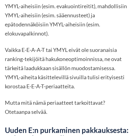
YMYL-aiheisiin (esim. evakuointireitit), mahdollisiin
YMYL-aiheisiin (esim. sääennusteet) ja
epätodennäköisiin YMYL-aiheisiin (esim.
elokuvapalkinnot).
Vaikka E-E-A-A-T tai YMYL eivät ole suoranaisia
ranking-tekijöitä hakukoneoptimoinnissa, ne ovat
tärkeitä laadukkaan sisällön muodostamisessa.
YMYL-aiheita käsittelevillä sivuilla tulisi erityisesti
korostaa E-E-A-T-periaatteita.
Mutta mitä nämä periaatteet tarkoittavat?
Otetaanpa selvää.
Uuden E:n purkaminen pakkauksesta: