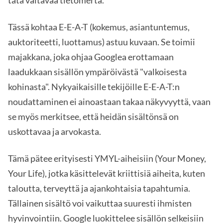
tätä valtavaa tietomerta.
Tässä kohtaa E-E-A-T (kokemus, asiantuntemus,
auktoriteetti, luottamus) astuu kuvaan. Se toimii
majakkana, joka ohjaa Googlea erottamaan
laadukkaan sisällön ympäröivästä "valkoisesta
kohinasta". Nykyaikaisille tekijöille E-E-A-T:n
noudattaminen ei ainoastaan takaa näkyvyyttä, vaan
se myös merkitsee, että heidän sisältönsä on
uskottavaa ja arvokasta.
Tämä pätee erityisesti YMYL-aiheisiin (Your Money,
Your Life), jotka käsittelevät kriittisiä aiheita, kuten
taloutta, terveyttä ja ajankohtaisia tapahtumia.
Tällainen sisältö voi vaikuttaa suuresti ihmisten
hyvinvointiin. Google luokittelee sisällön selkeisiin