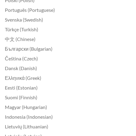
Polski (Polish)
Português (Portuguese)
Svenska (Swedish)
Türkçe (Turkish)
中文 (Chinese)
Български (Bulgarian)
Čeština (Czech)
Dansk (Danish)
Ελληνικά (Greek)
Eesti (Estonian)
Suomi (Finnish)
Magyar (Hungarian)
Indonesia (Indonesian)
Lietuvių (Lithuanian)