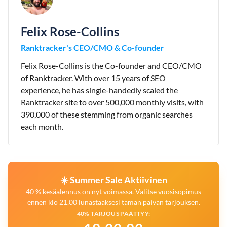
Felix Rose-Collins
Ranktracker's CEO/CMO & Co-founder
Felix Rose-Collins is the Co-founder and CEO/CMO
of Ranktracker. With over 15 years of SEO
experience, he has single-handedly scaled the
Ranktracker site to over 500,000 monthly visits, with
390,000 of these stemming from organic searches
each month.
☀️ Summer Sale Aktiivinen
40 % kesäalennus on nyt voimassa. Valitse vuosisopimus
ennen klo 21.00 lunastaaksesi tämän päivän tarjouksen.
40% TARJOUS PÄÄTTYY: