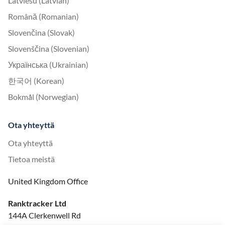
Latviešu (Latvian)
Română (Romanian)
Slovenčina (Slovak)
Slovenščina (Slovenian)
Українська (Ukrainian)
한국어 (Korean)
Bokmål (Norwegian)
Ota yhteyttä
Ota yhteyttä
Tietoa meistä
United Kingdom Office
Ranktracker Ltd
144A Clerkenwell Rd