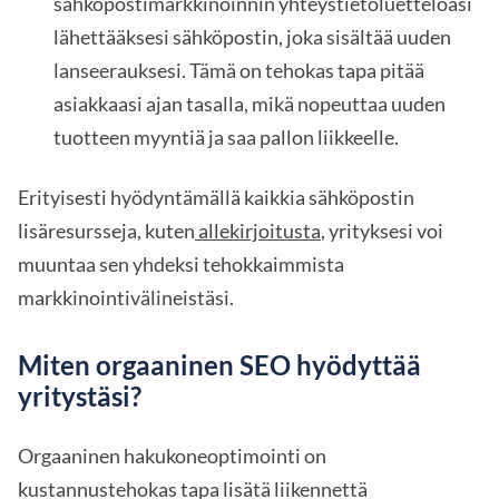
sähköpostimarkkinoinnin yhteystietoluetteloasi
lähettääksesi sähköpostin, joka sisältää uuden
lanseerauksesi. Tämä on tehokas tapa pitää
asiakkaasi ajan tasalla, mikä nopeuttaa uuden
tuotteen myyntiä ja saa pallon liikkeelle.
Erityisesti hyödyntämällä kaikkia sähköpostin
lisäresursseja, kuten
allekirjoitusta
, yrityksesi voi
muuntaa sen yhdeksi tehokkaimmista
markkinointivälineistäsi.
Miten orgaaninen SEO hyödyttää
yritystäsi?
Orgaaninen hakukoneoptimointi on
kustannustehokas tapa lisätä liikennettä