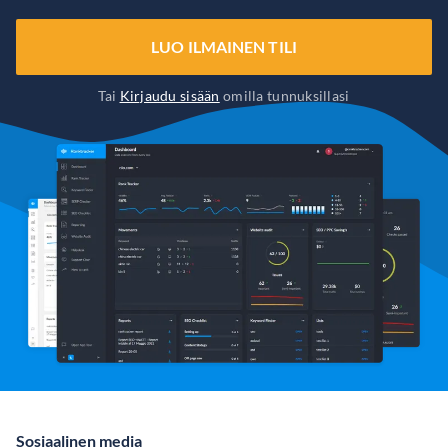
LUO ILMAINEN TILI
Tai
Kirjaudu sisään
omilla tunnuksillasi
Sosiaalinen media