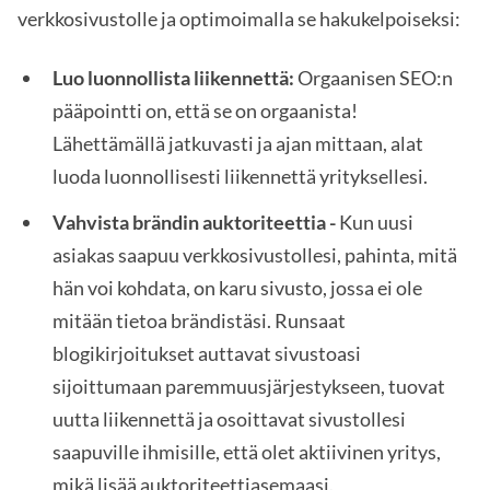
verkkosivustolle ja optimoimalla se hakukelpoiseksi:
Luo luonnollista liikennettä:
Orgaanisen SEO:n
pääpointti on, että se on orgaanista!
Lähettämällä jatkuvasti ja ajan mittaan, alat
luoda luonnollisesti liikennettä yrityksellesi.
Vahvista brändin auktoriteettia -
Kun uusi
asiakas saapuu verkkosivustollesi, pahinta, mitä
hän voi kohdata, on karu sivusto, jossa ei ole
mitään tietoa brändistäsi. Runsaat
blogikirjoitukset auttavat sivustoasi
sijoittumaan paremmuusjärjestykseen, tuovat
uutta liikennettä ja osoittavat sivustollesi
saapuville ihmisille, että olet aktiivinen yritys,
mikä lisää auktoriteettiasemaasi.