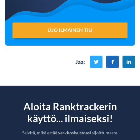
LUO ILMAINEN TILI
Jaa
:
Aloita Ranktrackerin
käyttö... ilmaiseksi!
Selvitä, mikä estää
verkkosivustoasi
sijoittumasta.