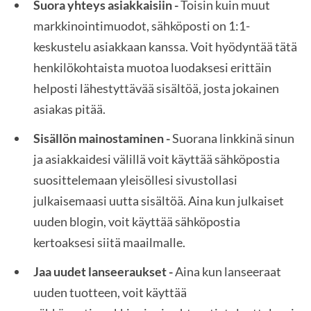
Suora yhteys asiakkaisiin -
Toisin kuin muut
markkinointimuodot, sähköposti on 1:1-
keskustelu asiakkaan kanssa. Voit hyödyntää tätä
henkilökohtaista muotoa luodaksesi erittäin
helposti lähestyttävää sisältöä, josta jokainen
asiakas pitää.
Sisällön mainostaminen -
Suorana linkkinä sinun
ja asiakkaidesi välillä voit käyttää sähköpostia
suosittelemaan yleisöllesi sivustollasi
julkaisemaasi uutta sisältöä. Aina kun julkaiset
uuden blogin, voit käyttää sähköpostia
kertoaksesi siitä maailmalle.
Jaa uudet lanseeraukset -
Aina kun lanseeraat
uuden tuotteen, voit käyttää