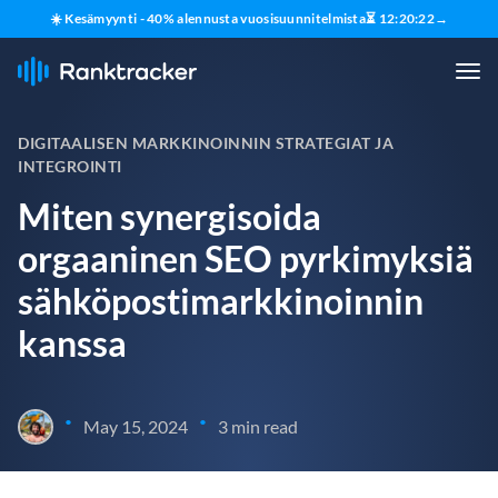
☀️ Kesämyynti - 40% alennusta vuosisuunnitelmista
⏳
12
:
20
:
21
→
DIGITAALISEN MARKKINOINNIN STRATEGIAT JA
INTEGROINTI
Miten synergisoida
orgaaninen SEO pyrkimyksiä
sähköpostimarkkinoinnin
kanssa
•
•
May 15, 2024
3 min read