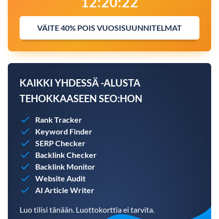
12
:
20
:
21
VÄITE 40% POIS VUOSISUUNNITELMAT
KAIKKI YHDESSÄ -ALUSTA
TEHOKKAASEEN SEO:HON
Rank Tracker
Keyword Finder
SERP Checker
Backlink Checker
Backlink Monitor
Website Audit
AI Article Writer
Luo tilisi tänään. Luottokorttia ei tarvita.