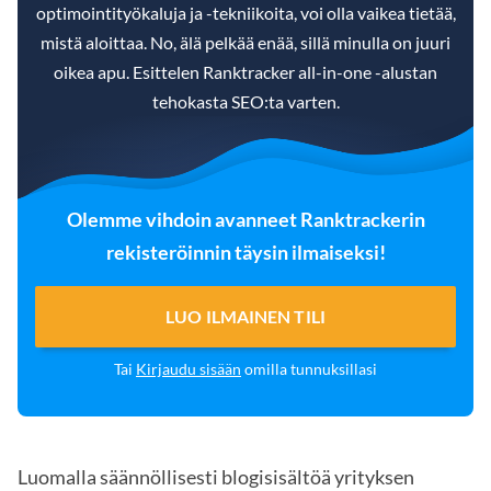
optimointityökaluja ja -tekniikoita, voi olla vaikea tietää,
mistä aloittaa. No, älä pelkää enää, sillä minulla on juuri
oikea apu. Esittelen Ranktracker all-in-one -alustan
tehokasta SEO:ta varten.
Olemme vihdoin avanneet Ranktrackerin
rekisteröinnin täysin ilmaiseksi!
LUO ILMAINEN TILI
Tai
Kirjaudu sisään
omilla tunnuksillasi
Luomalla säännöllisesti blogisisältöä yrityksen