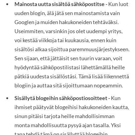
Mainosta uutta sisältöä sähköpostitse -
Kun luot
uuden blogin, älä jätä sen mainostamista vain
Googlen ja muiden hakukoneiden tehtäväksi.
Useimmiten, varsinkin jos olet uudempi yritys,
voi kestää viikkoja tai kuukausia, ennen kuin
sisältösi alkaa sijoittua paremmuusjärjestykseen.
Sen sijaan, että jättäisit sen tuurin varaan, voit
hyödyntää sähköpostilistasi lähettämällä heille
pätkiä uudesta sisällöstäsi. Tämä lisää liikennettä
blogiin ja auttaa sitä sijoittumaan nopeammin.
Sisällytä blogeihin sähköpostiosoitteet -
Kun
ihmiset päätyvät blogeihisi hakukoneiden kautta,
sinun pitäisi tarjota heille mahdollisimman
monta mahdollisuutta pysyä ajan tasalla. Yksi
tapa tehdä tämä on sisällyttää blogeihin