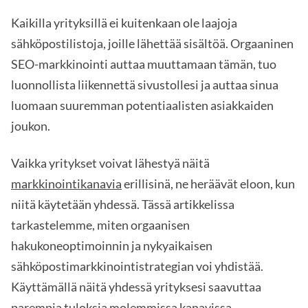
Kaikilla yrityksillä ei kuitenkaan ole laajoja
sähköpostilistoja, joille lähettää sisältöä. Orgaaninen
SEO-markkinointi auttaa muuttamaan tämän, tuo
luonnollista liikennettä sivustollesi ja auttaa sinua
luomaan suuremman potentiaalisten asiakkaiden
joukon.
Vaikka yritykset voivat lähestyä näitä
markkinointikanavia
erillisinä, ne heräävät eloon, kun
niitä käytetään yhdessä. Tässä artikkelissa
tarkastelemme, miten orgaanisen
hakukoneoptimoinnin ja nykyaikaisen
sähköpostimarkkinointistrategian voi yhdistää.
Käyttämällä näitä yhdessä yrityksesi saavuttaa
parempia tuloksia molemmissa kanavissa.