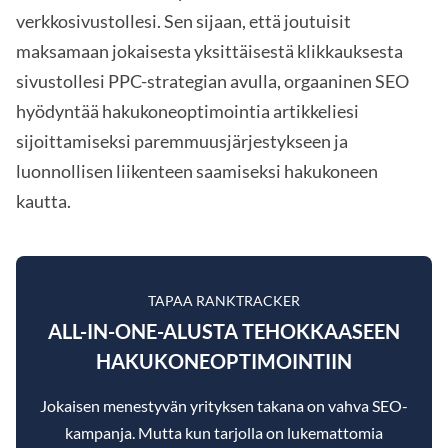
verkkosivustollesi. Sen sijaan, että joutuisit
maksamaan jokaisesta yksittäisestä klikkauksesta
sivustollesi PPC-strategian avulla, orgaaninen SEO
hyödyntää hakukoneoptimointia artikkeliesi
sijoittamiseksi paremmuusjärjestykseen ja
luonnollisen liikenteen saamiseksi hakukoneen
kautta.
TAPAA RANKTRACKER
ALL-IN-ONE-ALUSTA TEHOKKAASEEN
HAKUKONEOPTIMOINTIIN
Jokaisen menestyvän yrityksen takana on vahva SEO-
kampanja. Mutta kun tarjolla on lukemattomia