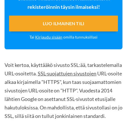
rekisteröinnin täysin ilmaiseksi!
LUO ILMAINEN TILI
Tai
Kirjaudu sisään
omilla tunnuksillasi
Voit kertoa, käyttääkö sivusto SSL:ää, tarkastelemalla
URL-osoitetta.
SSL-suojattujen sivustojen
URL-osoite
alkaa kirjaimella "HTTPS", kun taas suojaamattomien
sivustojen URL-osoite on "HTTP". Vuodesta 2014
lähtien Google on asettanut SSL-sivustot etusijalle
hakutuloksissa. On mahdollista, että sivustollasi on jo
SSL, sillä siitä on tullut jonkinlainen standardi.