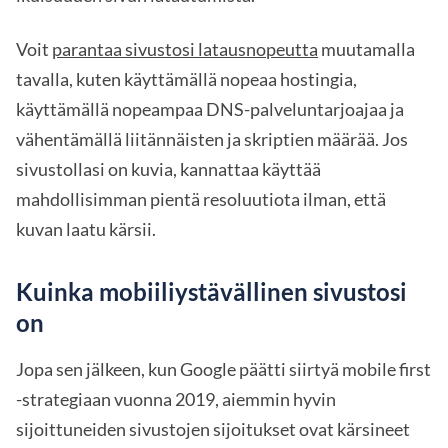
Voit
parantaa sivustosi latausnopeutta
muutamalla
tavalla, kuten käyttämällä nopeaa hostingia,
käyttämällä nopeampaa DNS-palveluntarjoajaa ja
vähentämällä liitännäisten ja skriptien määrää. Jos
sivustollasi on kuvia, kannattaa käyttää
mahdollisimman pientä resoluutiota ilman, että
kuvan laatu kärsii.
Kuinka mobiiliystävällinen sivustosi
on
Jopa sen jälkeen, kun Google päätti siirtyä mobile first
-strategiaan vuonna 2019, aiemmin hyvin
sijoittuneiden sivustojen sijoitukset ovat kärsineet