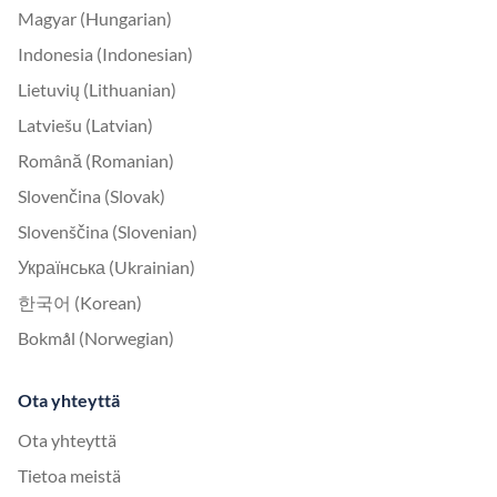
Magyar (Hungarian)
Indonesia (Indonesian)
Lietuvių (Lithuanian)
Latviešu (Latvian)
Română (Romanian)
Slovenčina (Slovak)
Slovenščina (Slovenian)
Українська (Ukrainian)
한국어 (Korean)
Bokmål (Norwegian)
Ota yhteyttä
Ota yhteyttä
Tietoa meistä