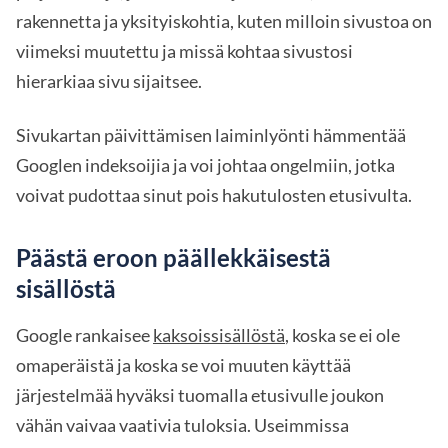
rakennetta ja yksityiskohtia, kuten milloin sivustoa on
viimeksi muutettu ja missä kohtaa sivustosi
hierarkiaa sivu sijaitsee.
Sivukartan päivittämisen laiminlyönti hämmentää
Googlen indeksoijia ja voi johtaa ongelmiin, jotka
voivat pudottaa sinut pois hakutulosten etusivulta.
Päästä eroon päällekkäisestä
sisällöstä
Google rankaisee
kaksoissisällöstä
, koska se ei ole
omaperäistä ja koska se voi muuten käyttää
järjestelmää hyväksi tuomalla etusivulle joukon
vähän vaivaa vaativia tuloksia. Useimmissa