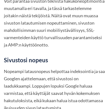
Voit parantaa sivuston teknistä hakukoneoptimointia
muutamalla eri tavalla, ja tässä tarkastelemme
joitakin näistä tekijöistä. Näitä ovat muun muassa
sivuston latautumisen nopeuttaminen, sivuston
mahdollisimman suuri mobiiliystävällisyys, SSL-
varmenteiden käyttö turvallisuuden parantamiseksi
ja AMP:n käyttöönotto.
Sivustosi nopeus
Nopeampi latausnopeus helpottaa indeksointia ja saa
Googlen ajattelemaan, että sivustosi on
laadukkaampi. Loppujen lopuksi Google haluaa
varmistaa, että käyttäjät saavat hyvän kokemuksen
hakutuloksista, eikä kukaan halua istua odottamassa
ikuisuuden sivun latautumista.