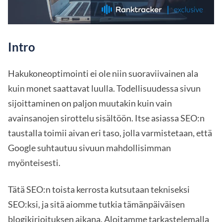
Intro
Hakukoneoptimointi ei ole niin suoraviivainen ala
kuin monet saattavat luulla. Todellisuudessa sivun
sijoittaminen on paljon muutakin kuin vain
avainsanojen sirottelu sisältöön. Itse asiassa SEO:n
taustalla toimii aivan eri taso, jolla varmistetaan, että
Google suhtautuu sivuun mahdollisimman
myönteisesti.
Tätä SEO:n toista kerrosta kutsutaan tekniseksi
SEO:ksi, ja sitä aiomme tutkia tämänpäiväisen
blogikirjoituksen aikana. Aloitamme tarkastelemalla