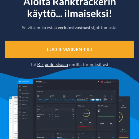
Aloita Ranktrackerin
käyttö... ilmaiseksi!
Selvitä, mikä estää
verkkosivustoasi
sijoittumasta.
LUO ILMAINEN TILI
Tai
Kirjaudu sisään
omilla tunnuksillasi