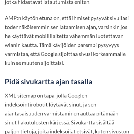
jotka hidastavat latautumista eniten.
AMP:n käytön etuna on, että ihmiset pysyvät sivullasi
todennäköisemmin sen lataamisen ajan, varsinkin jos
he käyttävät mobiililaitetta vähemmän luotettavan
wlanin kautta. Tämä kävijöiden parempi pysyvyys
varmistaa, että Google sijoittaa sivusi korkeammalle
kuin se muuten sijoittaisi.
Pidä sivukartta ajan tasalla
XML-sitemap
on tapa, jolla Googlen
indeksointirobotit löytävät sinut, ja sen
ajantasaisuuden varmistaminen auttaa pitämään
sinut hakutulosten kärjessä. Sivukartta sisältää
paljon tietoja, joita indeksoijat etsivät, kuten sivuston