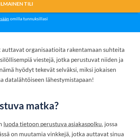
ILMAINEN TILI
isään
omilla tunnuksillasi
t auttavat organisaatioita rakentamaan suhteita
silöllisempiä viestejä, jotka perustuvat niiden ja
i nämä hyödyt tekevät selväksi, miksi jokaisen
sa datalähtöiseen lähestymistapaan!
ustuva matka?
en
luoda tietoon perustuva asiakaspolku
, jossa
ssä on muutamia vinkkejä, jotka auttavat sinua