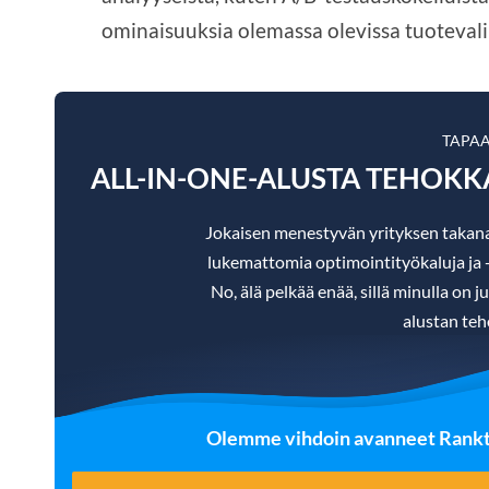
ominaisuuksia olemassa olevissa tuotevali
TAPA
ALL-IN-ONE-ALUSTA TEHOK
Jokaisen menestyvän yrityksen takan
lukemattomia optimointityökaluja ja -te
No, älä pelkää enää, sillä minulla on j
alustan teh
Olemme vihdoin avanneet Ranktra