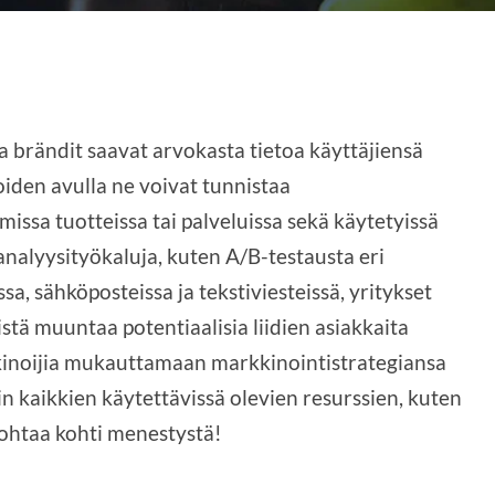
 brändit saavat arvokasta tietoa käyttäjiensä
oiden avulla ne voivat tunnistaa
ssa tuotteissa tai palveluissa sekä käytetyissä
analyysityökaluja, kuten A/B-testausta eri
a, sähköposteissa ja tekstiviesteissä, yritykset
stä muuntaa potentiaalisia liidien asiakkaita
kinoijia mukauttamaan markkinointistrategiansa
in kaikkien käytettävissä olevien resurssien, kuten
johtaa kohti menestystä!