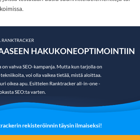
koimissa.
A RANKTRACKER
KAASEEN HAKUKONEOPTIMOINTIIN
a on vahva SEO-kampanja. Mutta kun tarjolla on
kniikoita, voi olla vaikea tietää, mistä aloittaa.
uuri oikea apu. Esittelen Ranktracker all-in-one -
okasta SEO:ta varten.
ckerin rekisteröinnin täysin ilmaiseksi!