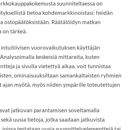
 Verkkokauppakokemusta suunniteltaessa on
tyksellistä tietoa kohdemarkkinoistasi: heidän
ja ostopäätöksistään. Räätälöidyn matkan
a on tärkeä.
 intuitiivisen vuorovaikutuksen käyttäjän
. Analysoimalla keskeisiä mittareita, kuten
teja ja sivulla vietettyä aikaa, voit tunnistaa
naisten, ominaisuuksiltaan samankaltaisten ryhmien
ät ajan myötä, myös niiden ympärille toteutettujen
tavat jatkuvan parantamisen soveltamalla
sekä uusia tietoja, jotka saadaan jatkuvista
, joissa testataan uusia suunnitteluelementtejä tai