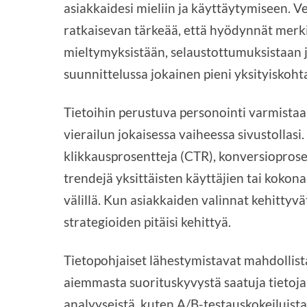
asiakkaidesi mieliin ja käyttäytymiseen.
ratkaisevan tärkeää, että hyödynnät merki
mieltymyksistään, selaustottumuksistaan 
suunnittelussa jokainen pieni yksityiskoht
Tietoihin perustuva personointi varmistaa
vierailun jokaisessa vaiheessa sivustollasi
klikkausprosentteja (CTR), konversioprosent
trendejä yksittäisten käyttäjien tai koko
välillä. Kun asiakkaiden valinnat kehittyv
strategioiden pitäisi kehittyä.
Tietopohjaiset lähestymistavat mahdollis
aiemmasta suorituskyvystä saatuja tietoja 
analyyseistä, kuten A/B-testauskokeiluista