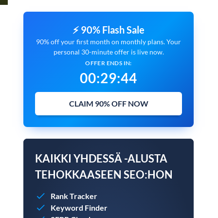
⚡ 90% Flash Sale
90% off your first month on monthly plans. Your
personal 30-minute offer is live now.
OFFER ENDS IN:
00
:
29
:
43
CLAIM 90% OFF NOW
KAIKKI YHDESSÄ -ALUSTA
TEHOKKAASEEN SEO:HON
Rank Tracker
Keyword Finder