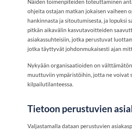
Näiden toimenpiteiden toteuttaminen anta
ohjeita ostajan matkan jokaisen vaiheen op
hankinnasta ja sitoutumisesta, ja lopuksi
pitkän aikavälin kasvutavoitteiden saavut
asiakassuhteisiin, jotka perustuvat luotta
jotka täyttyvät johdonmukaisesti ajan mit
Nykyään organisaatioiden on välttämätön
muuttuviin ympäristöihin, jotta ne voivat 
kilpailutilanteessa.
Tietoon perustuvien asi
Valjastamalla dataan perustuvien asiakas