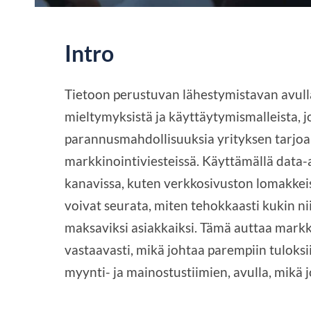
Intro
Tietoon perustuvan lähestymistavan avulla
mieltymyksistä ja käyttäytymismalleista, j
parannusmahdollisuuksia yrityksen tarjoami
markkinointiviesteissä. Käyttämällä data-
kanavissa, kuten verkkosivuston lomakkeiss
voivat seurata, miten tehokkaasti kukin nii
maksaviksi asiakkaiksi. Tämä auttaa mark
vastaavasti, mikä johtaa parempiin tuloksi
myynti- ja mainostustiimien, avulla, mikä 