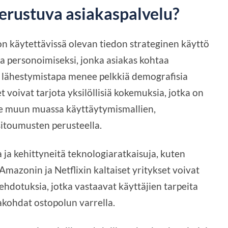
perustuva asiakaspalvelu?
n käytettävissä olevan tiedon strateginen käyttö
ja personoimiseksi, jonka asiakas kohtaa
 lähestymistapa menee pelkkiä demografisia
et voivat tarjota yksilöllisiä kokemuksia, jotka on
aille muun muassa käyttäytymismallien,
sitoumusten perusteella.
 ja kehittyneitä teknologiaratkaisuja, kuten
Amazonin ja Netflixin kaltaiset yritykset voivat
öehdotuksia, jotka vastaavat käyttäjien tarpeita
akohdat ostopolun varrella.