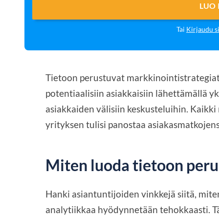
LUO 
Tai
Kirjaudu s
Tietoon perustuvat markkinointistrategia
potentiaalisiin asiakkaisiin lähettämällä yk
asiakkaiden välisiin keskusteluihin. Kaikk
yrityksen tulisi panostaa asiakasmatkojen
Miten luoda tietoon per
Hanki asiantuntijoiden vinkkejä siitä, mit
analytiikkaa hyödynnetään tehokkaasti. Tä