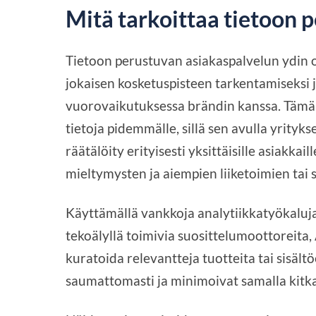
Mitä tarkoittaa tietoon 
Tietoon perustuvan asiakaspalvelun ydin o
jokaisen kosketuspisteen tarkentamiseksi 
vuorovaikutuksessa brändin kanssa. Tämä
tietoja pidemmälle, sillä sen avulla yrityks
räätälöity erityisesti yksittäisille asiakk
mieltymysten ja aiempien liiketoimien tai 
Käyttämällä vankkoja analytiikkatyökaluja
tekoälyllä toimivia suosittelumoottoreita, 
kuratoida relevantteja tuotteita tai sisält
saumattomasti ja minimoivat samalla kitk