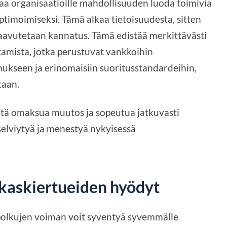
a organisaatioille mahdollisuuden luoda toimivia
timoimiseksi. Tämä alkaa tietoisuudesta, sitten
 saavutetaan kannatus. Tämä edistää merkittävästi
tamista, jotka perustuvat vankkoihin
mukseen ja erinomaisiin suoritusstandardeihin,
taan.
tä omaksua muutos ja sopeutua jatkuvasti
selviytyä ja menestyä nykyisessä
akaskiertueiden hyödyt
polkujen voiman voit syventyä syvemmälle