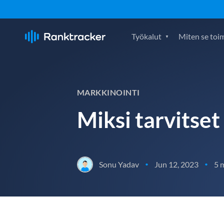
Työkalut
Miten se toim
MARKKINOINTI
Miksi tarvitse
Sonu Yadav
Jun 12, 2023
5 
•
•