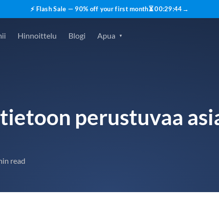
⚡ Flash Sale — 90% off your first month
⏳
00
:
29
:
43
→
ii
Hinnoittelu
Blogi
Apua
t tietoon perustuvaa as
min read