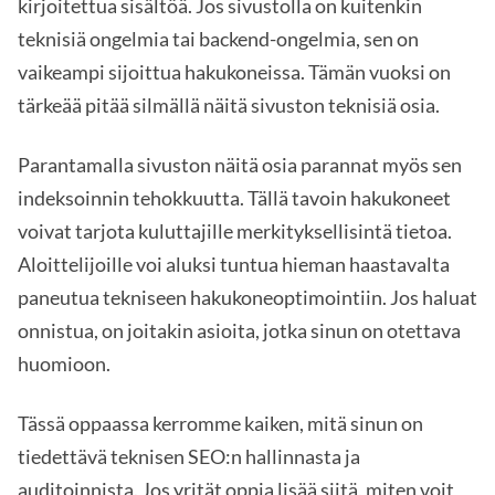
kirjoitettua sisältöä. Jos sivustolla on kuitenkin
teknisiä ongelmia tai backend-ongelmia, sen on
vaikeampi sijoittua hakukoneissa. Tämän vuoksi on
tärkeää pitää silmällä näitä sivuston teknisiä osia.
Parantamalla sivuston näitä osia parannat myös sen
indeksoinnin tehokkuutta. Tällä tavoin hakukoneet
voivat tarjota kuluttajille merkityksellisintä tietoa.
Aloittelijoille voi aluksi tuntua hieman haastavalta
paneutua tekniseen hakukoneoptimointiin. Jos haluat
onnistua, on joitakin asioita, jotka sinun on otettava
huomioon.
Tässä oppaassa kerromme kaiken, mitä sinun on
tiedettävä teknisen SEO:n hallinnasta ja
auditoinnista. Jos yrität oppia lisää siitä, miten voit