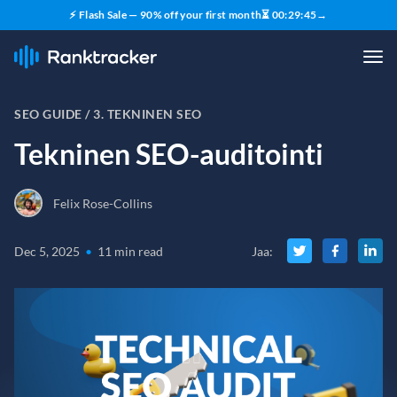
⚡ Flash Sale — 90% off your first month
⏳
00
:
29
:
44
→
SEO GUIDE /
3. TEKNINEN SEO
Tekninen SEO-auditointi
Felix Rose-Collins
Dec 5, 2025
•
11 min read
Jaa
: