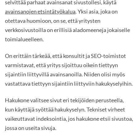
selvittää parhaat avainsanat sivustollesi, käytä
avainsanojen etsintätyökalua
. Yksi asia, joka on
otettava huomioon, on se, että yritysten
verkkosivustoilla on erillisiä aladomeeneja jokaiselle
toimialueelleen.
On erittäin tärkeää, että konsultit ja SEO-toimistot
varmistavat, että yritys sijoittuu oikein tiettyyn
sijaintiin liittyvillä avainsanoilla. Niiden olisi myös
vastattava tiettyyn sijaintiin liittyviin hakukyselyihin.
Hakukone valitsee sivut eri tekijöiden perusteella,
kun käyttäjä syöttää hakukyselyn. Tekniset virheet
vaikeuttavat indeksointia, jos hakukone etsii sivustoa,
jossa on useita sivuja.