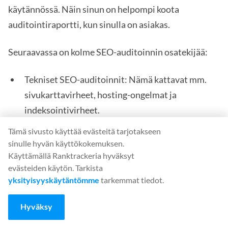
käytännössä. Näin sinun on helpompi koota
auditointiraportti, kun sinulla on asiakas.
Seuraavassa on kolme SEO-auditoinnin osatekijää:
Tekniset SEO-auditoinnit: Nämä kattavat mm.
sivukarttavirheet, hosting-ongelmat ja
indeksointivirheet.
Linkkitarkastukset: Kaikki, mikä liittyy
Tämä sivusto käyttää evästeitä tarjotakseen
sinulle hyvän käyttökokemuksen.
takalinkkien analysointiin
Käyttämällä Ranktrackeria hyväksyt
Sivun sisäiset tarkastukset: Näissä
evästeiden käytön. Tarkista
yksityisyyskäytäntömme
tarkemmat tiedot.
tarkastuksissa tarkastellaan kuvaoptimointia,
metatietoja, kilpailija-analyysiä, avainsanoja ja
Hyväksy
sisältöä.