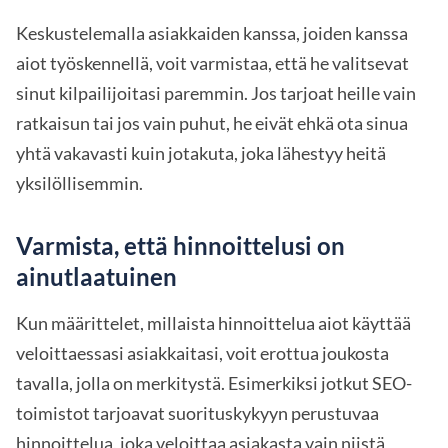
Keskustelemalla asiakkaiden kanssa, joiden kanssa
aiot työskennellä, voit varmistaa, että he valitsevat
sinut kilpailijoitasi paremmin. Jos tarjoat heille vain
ratkaisun tai jos vain puhut, he eivät ehkä ota sinua
yhtä vakavasti kuin jotakuta, joka lähestyy heitä
yksilöllisemmin.
Varmista, että hinnoittelusi on
ainutlaatuinen
Kun määrittelet, millaista hinnoittelua aiot käyttää
veloittaessasi asiakkaitasi, voit erottua joukosta
tavalla, jolla on merkitystä. Esimerkiksi jotkut SEO-
toimistot tarjoavat suorituskykyyn perustuvaa
hinnoittelua, joka veloittaa asiakasta vain niistä