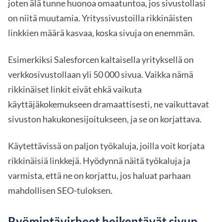
joten älä tunne huonoa omaatuntoa, jos sivustollasi
on niitä muutamia. Yrityssivustoilla rikkinäisten
linkkien määrä kasvaa, koska sivuja on enemmän.
Esimerkiksi Salesforcen kaltaisella yrityksellä on
verkkosivustollaan yli 50 000 sivua. Vaikka nämä
rikkinäiset linkit eivät ehkä vaikuta
käyttäjäkokemukseen dramaattisesti, ne vaikuttavat
sivuston hakukonesijoitukseen, ja se on korjattava.
Käytettävissä on paljon työkaluja, joilla voit korjata
rikkinäisiä linkkejä. Hyödynnä näitä työkaluja ja
varmista, että ne on korjattu, jos haluat parhaan
mahdollisen SEO-tuloksen.
Ryömintävirheet heikentävät sivun