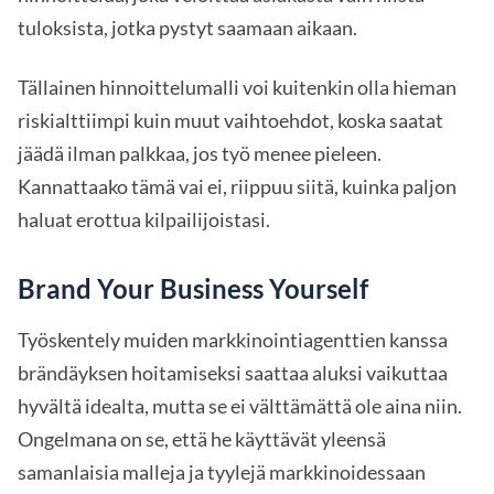
tuloksista, jotka pystyt saamaan aikaan.
Tällainen hinnoittelumalli voi kuitenkin olla hieman
riskialttiimpi kuin muut vaihtoehdot, koska saatat
jäädä ilman palkkaa, jos työ menee pieleen.
Kannattaako tämä vai ei, riippuu siitä, kuinka paljon
haluat erottua kilpailijoistasi.
Brand Your Business Yourself
Työskentely muiden markkinointiagenttien kanssa
brändäyksen hoitamiseksi saattaa aluksi vaikuttaa
hyvältä idealta, mutta se ei välttämättä ole aina niin.
Ongelmana on se, että he käyttävät yleensä
samanlaisia malleja ja tyylejä markkinoidessaan