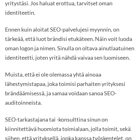
yritystäsi. Jos haluat erottua, tarvitset oman
identiteetin.
Ennen kuin aloitat SEO-palvelujesi myynnin, on
tärkeää, että luot brändisi etukäteen. Näin voit luoda
oman logon ja nimen. Sinulla on oltava ainutlaatuinen
identiteetti, joten yritä nähdä vaivaa sen luomiseen.
Muista, että ei ole olemassa yhtä ainoaa
lähestymistapaa, joka toimisi parhaiten yrityksesi
brändäämisessä, ja samaa voidaan sanoa SEO-
auditoinneista.
SEO-tarkastajana tai -konsulttina sinun on
kiinnitettävä huomiota toimialaan, jolla toimit, sekä
siihen, että yrityksellä, jonka kanssa työskentelet, on