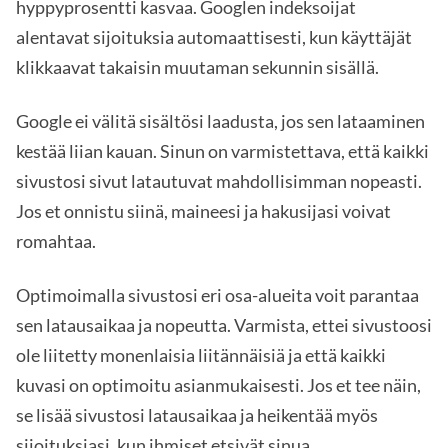
hyppyprosentti kasvaa. Googlen indeksoijat
alentavat sijoituksia automaattisesti, kun käyttäjät
klikkaavat takaisin muutaman sekunnin sisällä.
Google ei välitä sisältösi laadusta, jos sen lataaminen
kestää liian kauan. Sinun on varmistettava, että kaikki
sivustosi sivut latautuvat mahdollisimman nopeasti.
Jos et onnistu siinä, maineesi ja hakusijasi voivat
romahtaa.
Optimoimalla sivustosi eri osa-alueita voit parantaa
sen latausaikaa ja nopeutta. Varmista, ettei sivustoosi
ole liitetty monenlaisia liitännäisiä ja että kaikki
kuvasi on optimoitu asianmukaisesti. Jos et tee näin,
se lisää sivustosi latausaikaa ja heikentää myös
sijoituksiasi, kun ihmiset etsivät sinua.