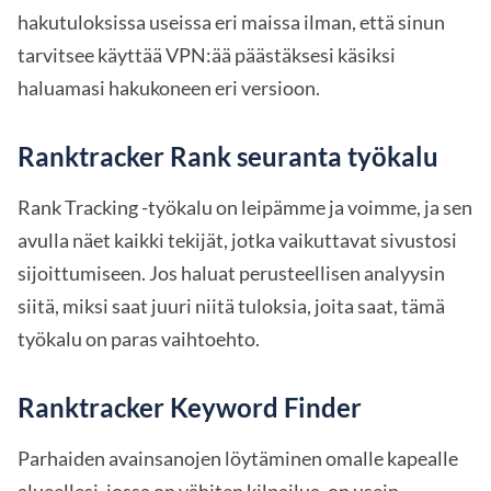
hakutuloksissa useissa eri maissa ilman, että sinun
tarvitsee käyttää VPN:ää päästäksesi käsiksi
haluamasi hakukoneen eri versioon.
Ranktracker Rank seuranta työkalu
Rank Tracking -työkalu on leipämme ja voimme, ja sen
avulla näet kaikki tekijät, jotka vaikuttavat sivustosi
sijoittumiseen. Jos haluat perusteellisen analyysin
siitä, miksi saat juuri niitä tuloksia, joita saat, tämä
työkalu on paras vaihtoehto.
Ranktracker Keyword Finder
Parhaiden avainsanojen löytäminen omalle kapealle
alueellesi, jossa on vähiten kilpailua, on usein