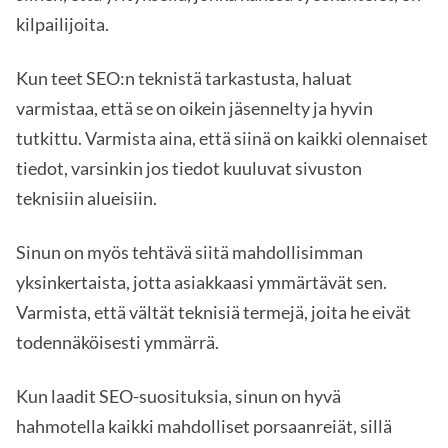
kilpailijoita.
Kun teet SEO:n teknistä tarkastusta, haluat
varmistaa, että se on oikein jäsennelty ja hyvin
tutkittu. Varmista aina, että siinä on kaikki olennaiset
tiedot, varsinkin jos tiedot kuuluvat sivuston
teknisiin alueisiin.
Sinun on myös tehtävä siitä mahdollisimman
yksinkertaista, jotta asiakkaasi ymmärtävät sen.
Varmista, että vältät teknisiä termejä, joita he eivät
todennäköisesti ymmärrä.
Kun laadit SEO-suosituksia, sinun on hyvä
hahmotella kaikki mahdolliset porsaanreiät, sillä