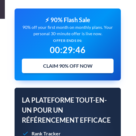
⚡ 90% Flash Sale
90% off your first month on monthly plans. Your
personal 30-minute offer is live now.
OFFER ENDS IN:
00
:
29
:
45
CLAIM 90% OFF NOW
LA PLATEFORME TOUT-EN-
UN POUR UN
RÉFÉRENCEMENT EFFICACE
Rank Tracker