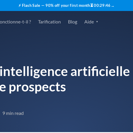
⚡ Flash Sale — 90% off your first month
⏳
00
:
29
:
45
→
nctionne-t-il ?
Tarification
Blog
Aide
'intelligence artificiell
de prospects
9 min read