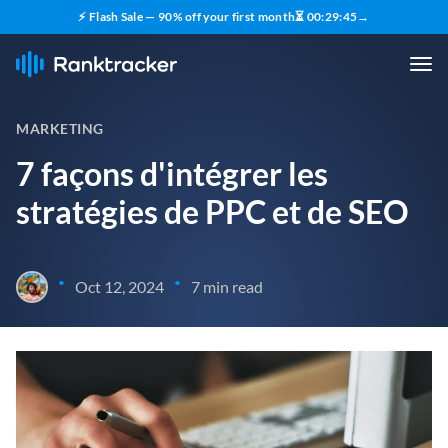
⚡ Flash Sale — 90% off your first month
⏳
00
:
29
:
43
→
MARKETING
7 façons d'intégrer les
stratégies de PPC et de SEO
•
•
Oct 12, 2024
7 min read