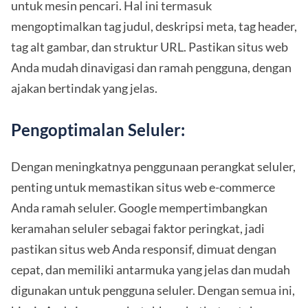
untuk mesin pencari. Hal ini termasuk
mengoptimalkan tag judul, deskripsi meta, tag header,
tag alt gambar, dan struktur URL. Pastikan situs web
Anda mudah dinavigasi dan ramah pengguna, dengan
ajakan bertindak yang jelas.
Pengoptimalan Seluler:
Dengan meningkatnya penggunaan perangkat seluler,
penting untuk memastikan situs web e-commerce
Anda ramah seluler. Google mempertimbangkan
keramahan seluler sebagai faktor peringkat, jadi
pastikan situs web Anda responsif, dimuat dengan
cepat, dan memiliki antarmuka yang jelas dan mudah
digunakan untuk pengguna seluler. Dengan semua ini,