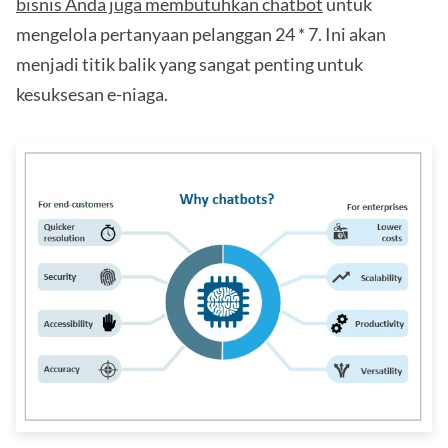
bisnis Anda juga membutuhkan chatbot
untuk
mengelola pertanyaan pelanggan 24 * 7. Ini akan
menjadi titik balik yang sangat penting untuk
kesuksesan e-niaga.