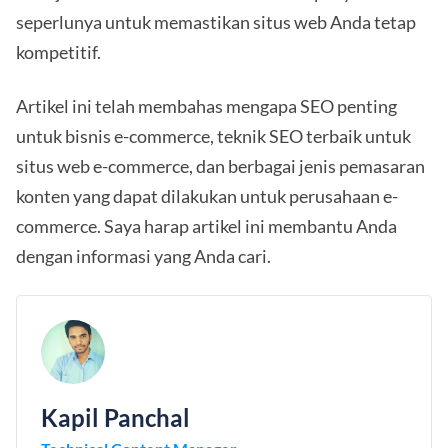
seperlunya untuk memastikan situs web Anda tetap
kompetitif.
Artikel ini telah membahas mengapa SEO penting
untuk bisnis e-commerce, teknik SEO terbaik untuk
situs web e-commerce, dan berbagai jenis pemasaran
konten yang dapat dilakukan untuk perusahaan e-
commerce. Saya harap artikel ini membantu Anda
dengan informasi yang Anda cari.
Kapil Panchal