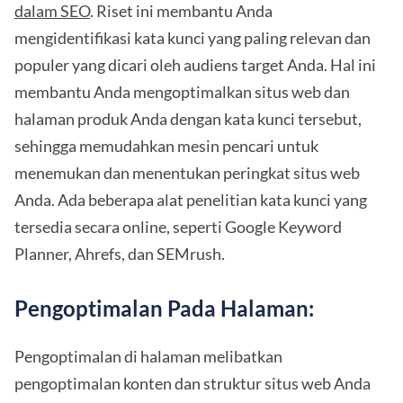
dalam SEO
. Riset ini membantu Anda
mengidentifikasi kata kunci yang paling relevan dan
populer yang dicari oleh audiens target Anda. Hal ini
membantu Anda mengoptimalkan situs web dan
halaman produk Anda dengan kata kunci tersebut,
sehingga memudahkan mesin pencari untuk
menemukan dan menentukan peringkat situs web
Anda. Ada beberapa alat penelitian kata kunci yang
tersedia secara online, seperti Google Keyword
Planner, Ahrefs, dan SEMrush.
Pengoptimalan Pada Halaman:
Pengoptimalan di halaman melibatkan
pengoptimalan konten dan struktur situs web Anda