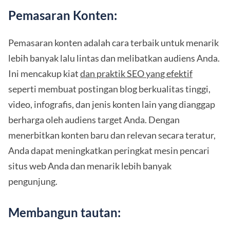
Pemasaran Konten:
Pemasaran konten adalah cara terbaik untuk menarik
lebih banyak lalu lintas dan melibatkan audiens Anda.
Ini mencakup kiat
dan praktik SEO yang efektif
seperti membuat postingan blog berkualitas tinggi,
video, infografis, dan jenis konten lain yang dianggap
berharga oleh audiens target Anda. Dengan
menerbitkan konten baru dan relevan secara teratur,
Anda dapat meningkatkan peringkat mesin pencari
situs web Anda dan menarik lebih banyak
pengunjung.
Membangun tautan: