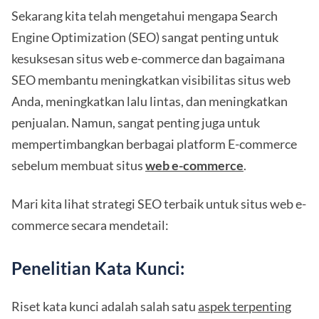
Sekarang kita telah mengetahui mengapa Search
Engine Optimization (SEO) sangat penting untuk
kesuksesan situs web e-commerce dan bagaimana
SEO membantu meningkatkan visibilitas situs web
Anda, meningkatkan lalu lintas, dan meningkatkan
penjualan. Namun, sangat penting juga untuk
mempertimbangkan berbagai platform E-commerce
sebelum membuat situs
web e-commerce
.
Mari kita lihat strategi SEO terbaik untuk situs web e-
commerce secara mendetail:
Penelitian Kata Kunci:
Riset kata kunci adalah salah satu
aspek terpenting