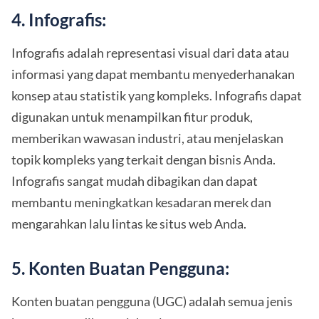
4. Infografis:
Infografis adalah representasi visual dari data atau
informasi yang dapat membantu menyederhanakan
konsep atau statistik yang kompleks. Infografis dapat
digunakan untuk menampilkan fitur produk,
memberikan wawasan industri, atau menjelaskan
topik kompleks yang terkait dengan bisnis Anda.
Infografis sangat mudah dibagikan dan dapat
membantu meningkatkan kesadaran merek dan
mengarahkan lalu lintas ke situs web Anda.
5. Konten Buatan Pengguna:
Konten buatan pengguna (UGC) adalah semua jenis