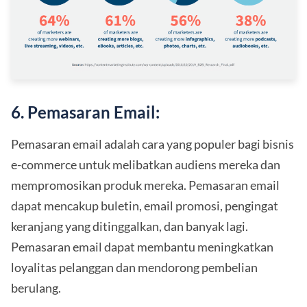
6. Pemasaran Email:
Pemasaran email adalah cara yang populer bagi bisnis
e-commerce untuk melibatkan audiens mereka dan
mempromosikan produk mereka. Pemasaran email
dapat mencakup buletin, email promosi, pengingat
keranjang yang ditinggalkan, dan banyak lagi.
Pemasaran email dapat membantu meningkatkan
loyalitas pelanggan dan mendorong pembelian
berulang.