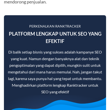
mendorong penjualan.
PERKENALKAN RANKTRACKER
PLATFORM LENGKAP UNTUK SEO YANG
EFEKTIF
Di balik setiap bisnis yang sukses adalah kampanye SEO
yang kuat. Namun dengan banyaknya alat dan teknik
pengoptimalan yang dapat dipilih, mungkin sulit untuk
mengetahui dari mana harus memulai. Nah, jangan takut
lagi, karena saya punya hal yang tepat untuk membantu.
Menghadirkan platform lengkap Ranktracker untuk
SEO yang efektif