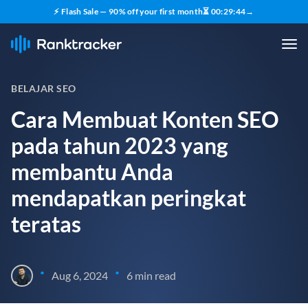
⚡ Flash Sale — 90% off your first month
⏳
00
:
29
:
43
→
BELAJAR SEO
Cara Membuat Konten SEO
pada tahun 2023 yang
membantu Anda
mendapatkan peringkat
teratas
•
•
Aug 6, 2024
6 min read