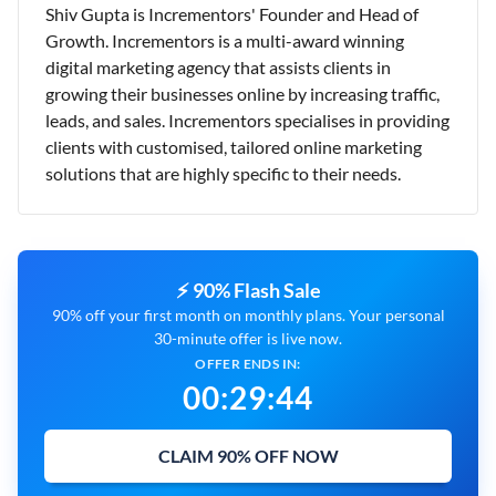
Shiv Gupta is Incrementors' Founder and Head of
Growth. Incrementors is a multi-award winning
digital marketing agency that assists clients in
growing their businesses online by increasing traffic,
leads, and sales. Incrementors specialises in providing
clients with customised, tailored online marketing
solutions that are highly specific to their needs.
⚡ 90% Flash Sale
90% off your first month on monthly plans. Your personal
30-minute offer is live now.
OFFER ENDS IN:
00
:
29
:
43
CLAIM 90% OFF NOW