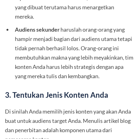
yang dibuat terutama harus menargetkan
mereka.
Audiens sekunder
haruslah orang-orang yang
hampir menjadi bagian dari audiens utama tetapi
tidak pernah berhasil lolos. Orang-orang ini
membutuhkan makna yang lebih meyakinkan, tim
konten Anda harus lebih strategis dengan apa
yang mereka tulis dan kembangkan.
3. Tentukan Jenis Konten Anda
Di sinilah Anda memilih jenis konten yang akan Anda
buat untuk audiens target Anda. Menulis artikel blog
dan penerbitan adalah komponen utama dari