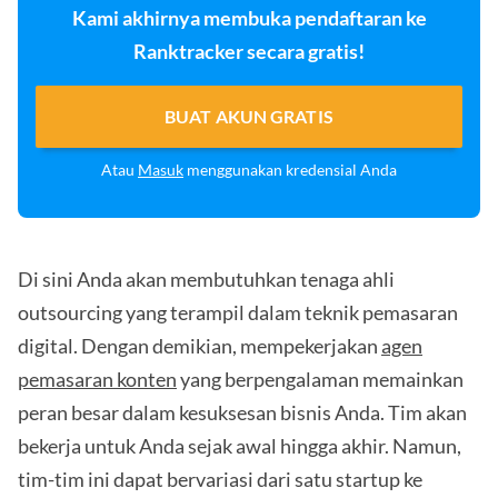
Kami akhirnya membuka pendaftaran ke
Ranktracker secara gratis!
BUAT AKUN GRATIS
Atau
Masuk
menggunakan kredensial Anda
Di sini Anda akan membutuhkan tenaga ahli
outsourcing yang terampil dalam teknik pemasaran
digital. Dengan demikian, mempekerjakan
agen
pemasaran konten
yang berpengalaman memainkan
peran besar dalam kesuksesan bisnis Anda. Tim akan
bekerja untuk Anda sejak awal hingga akhir. Namun,
tim-tim ini dapat bervariasi dari satu startup ke