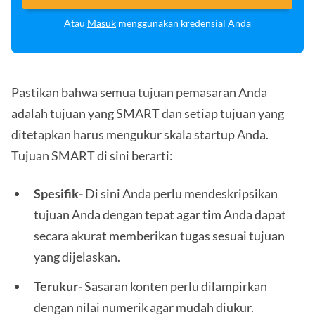
Atau
Masuk
menggunakan kredensial Anda
Pastikan bahwa semua tujuan pemasaran Anda
adalah tujuan yang SMART dan setiap tujuan yang
ditetapkan harus mengukur skala startup Anda.
Tujuan SMART di sini berarti:
Spesifik-
Di sini Anda perlu mendeskripsikan
tujuan Anda dengan tepat agar tim Anda dapat
secara akurat memberikan tugas sesuai tujuan
yang dijelaskan.
Terukur-
Sasaran konten perlu dilampirkan
dengan nilai numerik agar mudah diukur.