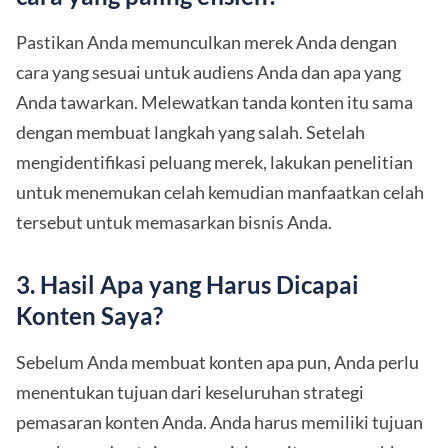
Pastikan Anda memunculkan merek Anda dengan
cara yang sesuai untuk audiens Anda dan apa yang
Anda tawarkan. Melewatkan tanda konten itu sama
dengan membuat langkah yang salah. Setelah
mengidentifikasi peluang merek, lakukan penelitian
untuk menemukan celah kemudian manfaatkan celah
tersebut untuk memasarkan bisnis Anda.
3. Hasil Apa yang Harus Dicapai
Konten Saya?
Sebelum Anda membuat konten apa pun, Anda perlu
menentukan tujuan dari keseluruhan strategi
pemasaran konten Anda. Anda harus memiliki tujuan