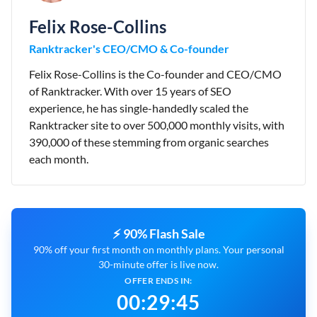
Felix Rose-Collins
Ranktracker's CEO/CMO & Co-founder
Felix Rose-Collins is the Co-founder and CEO/CMO
of Ranktracker. With over 15 years of SEO
experience, he has single-handedly scaled the
Ranktracker site to over 500,000 monthly visits, with
390,000 of these stemming from organic searches
each month.
⚡ 90% Flash Sale
90% off your first month on monthly plans. Your personal
30-minute offer is live now.
OFFER ENDS IN:
00
:
29
:
44