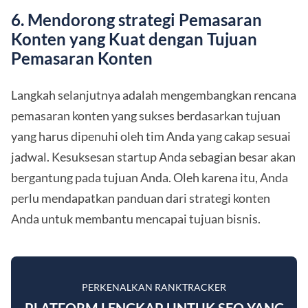
6. Mendorong strategi Pemasaran
Konten yang Kuat dengan Tujuan
Pemasaran Konten
Langkah selanjutnya adalah mengembangkan rencana
pemasaran konten yang sukses berdasarkan tujuan
yang harus dipenuhi oleh tim Anda yang cakap sesuai
jadwal. Kesuksesan startup Anda sebagian besar akan
bergantung pada tujuan Anda. Oleh karena itu, Anda
perlu mendapatkan panduan dari strategi konten
Anda untuk membantu mencapai tujuan bisnis.
PERKENALKAN RANKTRACKER