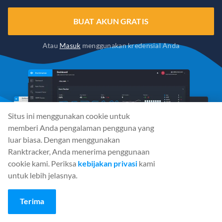
BUAT AKUN GRATIS
Atau
Masuk
menggunakan kredensial Anda
Situs ini menggunakan cookie untuk
memberi Anda pengalaman pengguna yang
luar biasa. Dengan menggunakan
Ranktracker, Anda menerima penggunaan
cookie kami. Periksa
kebijakan privasi
kami
untuk lebih jelasnya.
Terima
Media Sosial