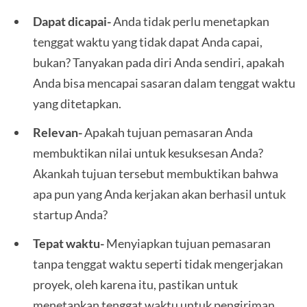
Dapat dicapai-
Anda tidak perlu menetapkan
tenggat waktu yang tidak dapat Anda capai,
bukan? Tanyakan pada diri Anda sendiri, apakah
Anda bisa mencapai sasaran dalam tenggat waktu
yang ditetapkan.
Relevan-
Apakah tujuan pemasaran Anda
membuktikan nilai untuk kesuksesan Anda?
Akankah tujuan tersebut membuktikan bahwa
apa pun yang Anda kerjakan akan berhasil untuk
startup Anda?
Tepat waktu-
Menyiapkan tujuan pemasaran
tanpa tenggat waktu seperti tidak mengerjakan
proyek, oleh karena itu, pastikan untuk
menetapkan tenggat waktu untuk pengiriman