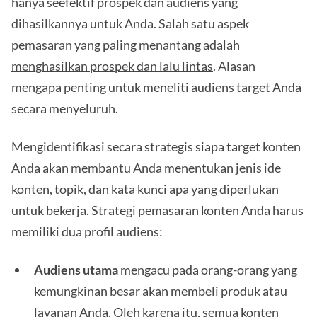
hanya seefektif prospek dan audiens yang
dihasilkannya untuk Anda. Salah satu aspek
pemasaran yang paling menantang adalah
menghasilkan prospek dan lalu lintas
. Alasan
mengapa penting untuk meneliti audiens target Anda
secara menyeluruh.
Mengidentifikasi secara strategis siapa target konten
Anda akan membantu Anda menentukan jenis ide
konten, topik, dan kata kunci apa yang diperlukan
untuk bekerja. Strategi pemasaran konten Anda harus
memiliki dua profil audiens:
Audiens utama
mengacu pada orang-orang yang
kemungkinan besar akan membeli produk atau
layanan Anda. Oleh karena itu, semua konten