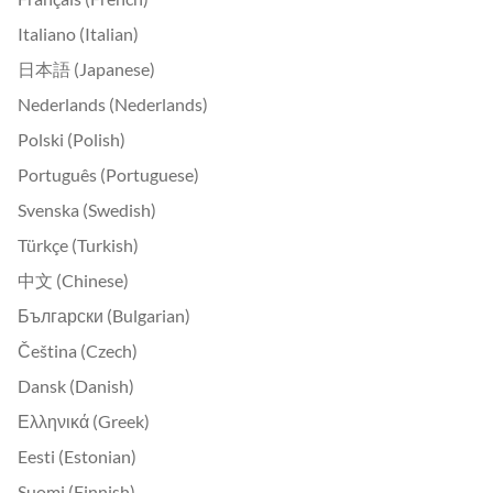
Italiano (Italian)
日本語 (Japanese)
Nederlands (Nederlands)
Polski (Polish)
Português (Portuguese)
Svenska (Swedish)
Türkçe (Turkish)
中文 (Chinese)
Български (Bulgarian)
Čeština (Czech)
Dansk (Danish)
Ελληνικά (Greek)
Eesti (Estonian)
Suomi (Finnish)