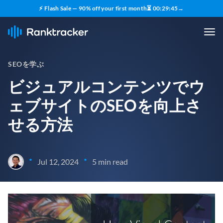
⚡ Flash Sale — 90% off your first month
⏳
00
:
29
:
44
→
SEOを学ぶ
ビジュアルコンテンツでウ
ェブサイトのSEOを向上さ
せる方法
•
•
Jul 12, 2024
5 min read