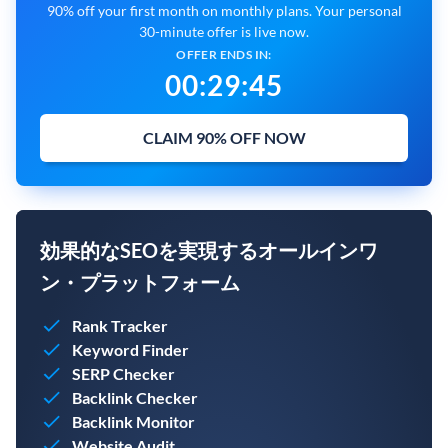
90% off your first month on monthly plans. Your personal
30-minute offer is live now.
OFFER ENDS IN:
00
:
29
:
44
CLAIM 90% OFF NOW
効果的なSEOを実現するオールインワ
ン・プラットフォーム
Rank Tracker
Keyword Finder
SERP Checker
Backlink Checker
Backlink Monitor
Website Audit