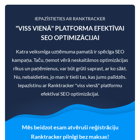
IEPAZĪSTIETIES AR RANKTRACKER
"VISS VIENĀ" PLATFORMA EFEKTĪVAI
SEO OPTIMIZĀCIJAI
Katra veiksmīga uzņēmuma pamatā ir spēcīga SEO
kampaņa. Taču, ņemot vērā neskaitāmos optimizācijas
rīkus un paņēmienus, var būt grūti saprast, ar ko sākt.
Nu, nebaidieties, jo man ir tieši tas, kas jums palīdzēs.
Iepazīstinu ar Ranktracker "viss vienā" platformu
efektīvai SEO optimizācijai.
Mēs beidzot esam atvēruši reģistrāciju
Ranktracker pilnīgi bez maksas!