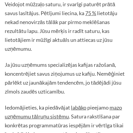
Veidojot mūžzaļo saturu, ir svarīgi paturēt prātā
savus lasītājus. Pētījumi liecina, ka
75 %
lietotāju
nekad nenovirzās tālāk par pirmo meklēšanas
rezultātu lapu. Jūsu mērķis ir radīt saturu, kas
lietotājiem ir mūžīgi aktuāls un attiecas uz jūsu
uzņēmumu.
Ja jūsu uzņēmums specializējas kafijas ražošanā,
koncentrējiet savus ziņojumus uz kafiju. Nemēģiniet
pārlēkt uz jaunākajām tendencēm, jo tādējādi jūsu
zīmols zaudēs uzticamību.
Iedomājieties, ka piedāvājat
labāko
pieejamo
mazo
uzņēmumu tālruņu sistēmu
. Satura rakstīšana par
konkrētas programmatūras iespējām ir vērtīga tikai