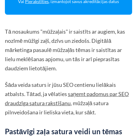
Vai
Pierakstīties
, izmantojot savus akreditācijas datus
Tā nosaukums "mūžzaļais" ir saistīts ar augiem, kas
nozīmē mūžīgi zaļš, dzīvs un ziedošs. Digitālā
mārketinga pasaulē mūžzaļās tēmas ir saistītas ar
lielu meklēšanas apjomu, un tās ir arī pieprasītas
daudziem lietotājiem.
Šāda veida saturs ir jūsu SEO centienu lielākais
atbalsts. Tātad, ja vēlaties
saņemt padomus par SEO
draudzīga satura rakstīšanu
, mūžzaļā satura
pilnveidošana ir lieliska vieta, kur sākt.
Pastāvīgi zaļa satura veidi un tēmas