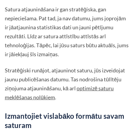
Satura atjaunināšana ir gan stratēģiska, gan
nepieciešama. Pat tad, ja nav datumu, jums joprojām
ir jāatjaunina statistikas dati un jauni pētījumu
rezultāti. Līdz ar satura attīstību attīstās arī
tehnoloģijas. Tāpēc, lai jūsu saturs būtu aktuāls, jums
ir jāiekļauj šīs izmaiņas.
Stratēģiski runājot, atjauninot saturu, jūs izveidojat
jaunu publicēšanas datumu. Tas nodrošina tūlītēju
ziņojuma atjaunināšanu, kā arī
optimizē saturu
meklēšanas nolūkiem
.
Izmantojiet vislabāko formātu savam
saturam