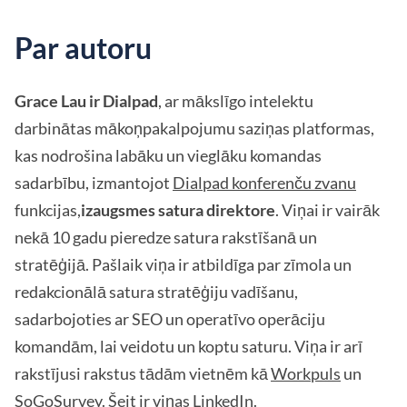
Par autoru
Grace Lau ir Dialpad
, ar mākslīgo intelektu
darbinātas mākoņpakalpojumu saziņas platformas,
kas nodrošina labāku un vieglāku komandas
sadarbību, izmantojot
Dialpad konferenču zvanu
funkcijas,
izaugsmes satura direktore
. Viņai ir vairāk
nekā 10 gadu pieredze satura rakstīšanā un
stratēģijā. Pašlaik viņa ir atbildīga par zīmola un
redakcionālā satura stratēģiju vadīšanu,
sadarbojoties ar SEO un operatīvo operāciju
komandām, lai veidotu un koptu saturu. Viņa ir arī
rakstījusi rakstus tādām vietnēm kā
Workpuls
un
SoGoSurvey
. Šeit ir viņas
LinkedIn
.