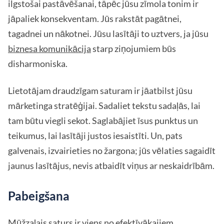
ilgstošai pastāvēšanai, tāpēc jūsu zīmola tonim ir
jāpaliek konsekventam. Jūs rakstāt pagātnei,
tagadnei un nākotnei. Jūsu lasītāji to uztvers, ja jūsu
biznesa komunikācija
starp ziņojumiem būs
disharmoniska.
Lietotājam draudzīgam saturam ir jāatbilst jūsu
mārketinga stratēģijai. Sadaliet tekstu sadaļās, lai
tam būtu viegli sekot. Saglabājiet īsus punktus un
teikumus, lai lasītāji justos iesaistīti. Un, pats
galvenais, izvairieties no žargona; jūs vēlaties sagaidīt
jaunus lasītājus, nevis atbaidīt viņus ar neskaidrībām.
Pabeigšana
Mūžzaļais saturs ir viens no efektīvākajiem