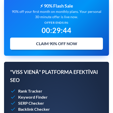
⚡ 90% Flash Sale
90% off your first month on monthly plans. Your personal
30-minute offer is live now.
OFFER ENDS IN:
00
:
29
:
43
CLAIM 90% OFF NOW
"VISS VIENĀ" PLATFORMA EFEKTĪVAI
SEO
Rank Tracker
Keyword Finder
SERP Checker
Backlink Checker