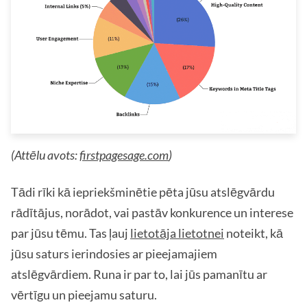
(Attēlu avots:
firstpagesage.com
)
Tādi rīki kā iepriekšminētie pēta jūsu atslēgvārdu
rādītājus, norādot, vai pastāv konkurence un interese
par jūsu tēmu. Tas ļauj
lietotāja lietotnei
noteikt, kā
jūsu saturs ierindosies ar pieejamajiem
atslēgvārdiem. Runa ir par to, lai jūs pamanītu ar
vērtīgu un pieejamu saturu.