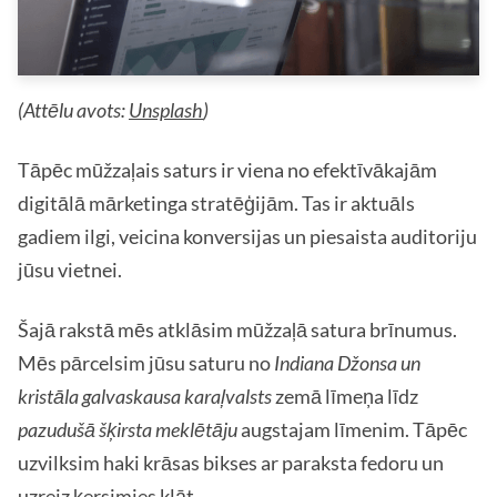
(Attēlu avots:
Unsplash
)
Tāpēc mūžzaļais saturs ir viena no efektīvākajām
digitālā mārketinga stratēģijām. Tas ir aktuāls
gadiem ilgi, veicina konversijas un piesaista auditoriju
jūsu vietnei.
Šajā rakstā mēs atklāsim mūžzaļā satura brīnumus.
Mēs pārcelsim jūsu saturu no
Indiana Džonsa un
kristāla galvaskausa karaļvalsts
zemā līmeņa līdz
pazudušā šķirsta meklētāju
augstajam līmenim. Tāpēc
uzvilksim haki krāsas bikses ar paraksta fedoru un
uzreiz ķersimies klāt.