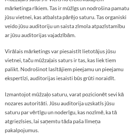
mārketinga rīkiem. Tas ir mūžīgs un nodrošina pamatu
jūsu vietnei, kas atbalsta pārējo saturu. Tas organiski
veido jūsu auditoriju un saista zīmola atpazīstamību
ar jūsu auditorijas vajadzībām.
Virālais mārketings var piesaistīt lietotājus jūsu
vietnei, taču mūžzaļais saturs ir tas, kas liek tiem
palikt. Nodrošinot lasītājiem pieejamu un pieejamu
ekspertīzi, auditorijas iesaisti būs grūti noraidīt.
Izmantojot mūžzaļo saturu, varat pozicionēt sevi kā
nozares autoritāti. Jūsu auditorija uzskatīs jūsu
saturu par vērtīgu un noderīgu, kas nozīmē, ka tā
atgriezīsies, lai saņemtu tāda paša līmeņa
pakalpojumus.