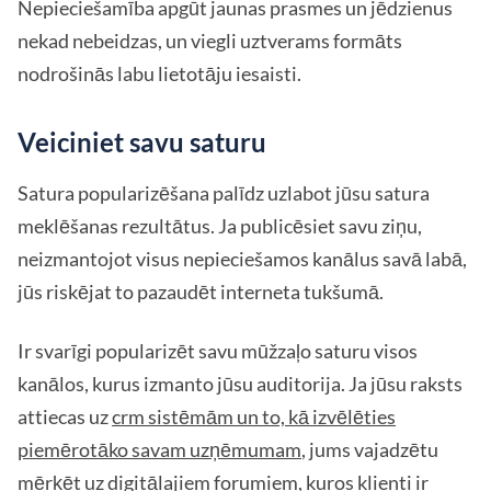
Nepieciešamība apgūt jaunas prasmes un jēdzienus
nekad nebeidzas, un viegli uztverams formāts
nodrošinās labu lietotāju iesaisti.
Veiciniet savu saturu
Satura popularizēšana palīdz uzlabot jūsu satura
meklēšanas rezultātus. Ja publicēsiet savu ziņu,
neizmantojot visus nepieciešamos kanālus savā labā,
jūs riskējat to pazaudēt interneta tukšumā.
Ir svarīgi popularizēt savu mūžzaļo saturu visos
kanālos, kurus izmanto jūsu auditorija. Ja jūsu raksts
attiecas uz
crm sistēmām un to, kā izvēlēties
piemērotāko savam uzņēmumam
, jums vajadzētu
mērķēt uz digitālajiem forumiem, kuros klienti ir