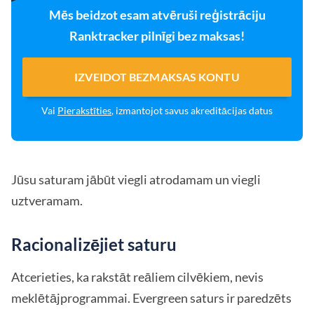
Mēs beidzot esam atvēruši reģistrāciju
Ranktracker pilnīgi bez maksas!
IZVEIDOT BEZMAKSAS KONTU
Vai
Pierakstīties
, izmantojot savus akreditācijas datus
Jūsu saturam jābūt viegli atrodamam un viegli
uztveramam.
Racionalizējiet saturu
Atcerieties, ka rakstāt reāliem cilvēkiem, nevis
meklētājprogrammai. Evergreen saturs ir paredzēts