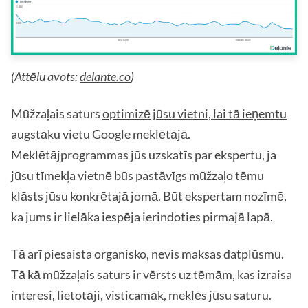
(Attēlu avots:
delante.co
)
Mūžzaļais saturs
optimizē jūsu vietni, lai tā ieņemtu
augstāku vietu Google meklētājā
.
Meklētājprogrammas jūs uzskatīs par ekspertu, ja
jūsu tīmekļa vietnē būs pastāvīgs mūžzaļo tēmu
klāsts jūsu konkrētajā jomā. Būt ekspertam nozīmē,
ka jums ir lielāka iespēja ierindoties pirmajā lapā.
Tā arī piesaista organisko, nevis maksas datplūsmu.
Tā kā mūžzaļais saturs ir vērsts uz tēmām, kas izraisa
interesi, lietotāji, visticamāk, meklēs jūsu saturu.