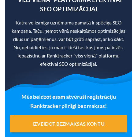
SEO OPTIMIZĀCIJAI
Katra veiksmīga uzņēmuma pamatā ir spēcīga SEO
kampaņa. Taču, ņemot vērā neskaitāmos optimizācijas
rīkus un paņēmienus, var būt grūti saprast, ar ko sākt.
Nu, nebaidieties, jo man ir tieši tas, kas jums palīdzēs.
Iepazīstinu ar Ranktracker "viss vienā" platformu
efektīvai SEO optimizācijai.
Mēs beidzot esam atvēruši reģistrāciju
Ranktracker pilnīgi bez maksas!
IZVEIDOT BEZMAKSAS KONTU