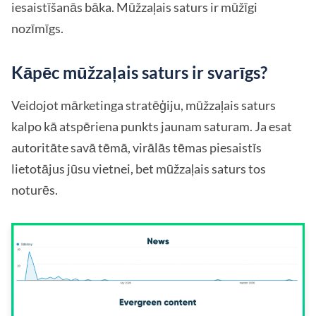
iesaistīšanās bāka. Mūžzaļais saturs ir mūžīgi
nozīmīgs.
Kāpēc mūžzaļais saturs ir svarīgs?
Veidojot mārketinga stratēģiju, mūžzaļais saturs
kalpo kā atspēriena punkts jaunam saturam. Ja esat
autoritāte savā tēmā, virālās tēmas piesaistīs
lietotājus jūsu vietnei, bet mūžzaļais saturs tos
noturēs.