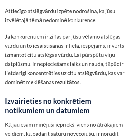
Attiecīgo atslēgvārdu izpēte nodrošina, ka jūsu
izvēlētajā tēmā nedominē konkurence.
Ja konkurentiem ir ziņas par jūsu vēlamo atslēgas
vārdu un to iesaistīšanās ir liela, iespējams, ir vērts
izmantot citu atslēgas vārdu. Lai pārspētu viņu
datplūsmu, ir nepieciešams laiks un nauda, tāpēc ir
lietderīgi koncentrēties uz citu atslēgvārdu, kas var
dominēt meklēšanas rezultātos.
Izvairieties no konkrētiem
notikumiem un datumiem
Kā jau esam minējuši iepriekš, viens no ātrākajiem
veidiem, kā padarīt saturu novecojušu, ir norādīt