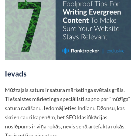
Ievads
Mūžzaļais saturs ir satura mārketinga svētais grāls.
Tiešsaistes mārketinga speciālisti sapņo par "mūžīga"
satura radīšanu. Iedomājieties Indianu Džonsu, kas
skrien cauri kapenēm, bet SEO klasifikācijas
noslēpums ir viņa rokās, nevis senā artefakta rokās.
Tas ir mūžzaļais saturs.