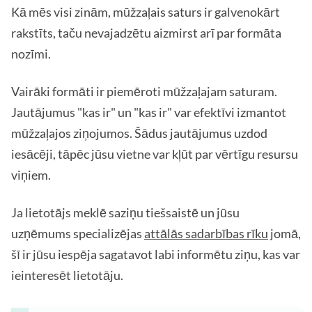
Kā mēs visi zinām, mūžzaļais saturs ir galvenokārt
rakstīts, taču nevajadzētu aizmirst arī par formāta
nozīmi.
Vairāki formāti ir piemēroti mūžzaļajam saturam.
Jautājumus "kas ir" un "kas ir" var efektīvi izmantot
mūžzaļajos ziņojumos. Šādus jautājumus uzdod
iesācēji, tāpēc jūsu vietne var kļūt par vērtīgu resursu
viņiem.
Ja lietotājs meklē saziņu tiešsaistē un jūsu
uzņēmums specializējas
attālās sadarbības rīku
jomā,
šī ir jūsu iespēja sagatavot labi informētu ziņu, kas var
ieinteresēt lietotāju.