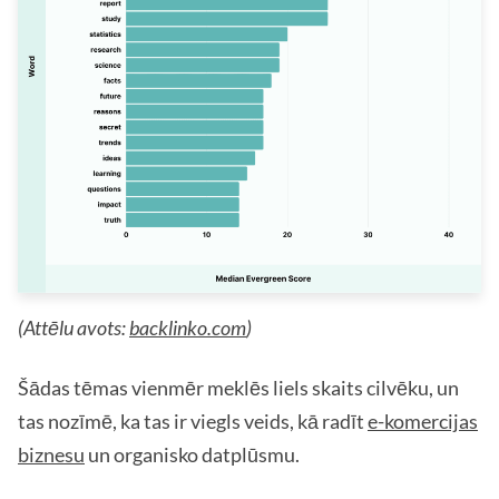
(Attēlu avots:
backlinko.com
)
Šādas tēmas vienmēr meklēs liels skaits cilvēku, un
tas nozīmē, ka tas ir viegls veids, kā radīt
e-komercijas
biznesu
un organisko datplūsmu.