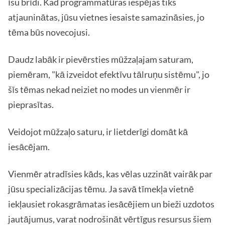
īsu brīdi. Kad programmatūras iespējas tiks
atjauninātas, jūsu vietnes iesaiste samazināsies, jo
tēma būs novecojusi.
Daudz labāk ir pievērsties mūžzaļajam saturam,
piemēram, "kā izveidot efektīvu tālruņu sistēmu", jo
šīs tēmas nekad neiziet no modes un vienmēr ir
pieprasītas.
Veidojot mūžzaļo saturu, ir lietderīgi domāt kā
iesācējam.
Vienmēr atradīsies kāds, kas vēlas uzzināt vairāk par
jūsu specializācijas tēmu. Ja savā tīmekļa vietnē
iekļausiet rokasgrāmatas iesācējiem un bieži uzdotos
jautājumus, varat nodrošināt vērtīgus resursus šiem