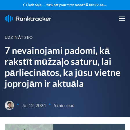
⚡ Flash Sale — 90% off your first month
⏳
00
:
29
:
43
→
UZZINĀT SEO
7 nevainojami padomi, kā
rakstīt mūžzaļo saturu, lai
pārliecinātos, ka jūsu vietne
joprojām ir aktuāla
•
•
Jul 12, 2024
5 min read