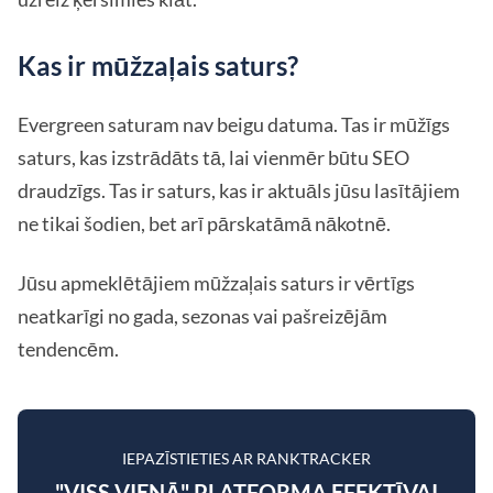
Kas ir mūžzaļais saturs?
Evergreen saturam nav beigu datuma. Tas ir mūžīgs
saturs, kas izstrādāts tā, lai vienmēr būtu SEO
draudzīgs. Tas ir saturs, kas ir aktuāls jūsu lasītājiem
ne tikai šodien, bet arī pārskatāmā nākotnē.
Jūsu apmeklētājiem mūžzaļais saturs ir vērtīgs
neatkarīgi no gada, sezonas vai pašreizējām
tendencēm.
IEPAZĪSTIETIES AR RANKTRACKER
"VISS VIENĀ" PLATFORMA EFEKTĪVAI