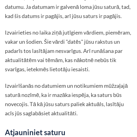
datumu. Ja datumam ir galvenā loma jūsu saturā, tad,
kad šis datums ir pagājis, arī jūsu saturs ir pagājis.
Izvairieties no laika ziņā jutīgiem vārdiem, piemēram,
vakar un šodien. Šie vārdi "datēs" jūsu rakstus un
padarīs tos lasītājam nesvarīgus. Arī runāšana par
aktualitātēm vai tēmām, kas nākotnē nebūs tik
svarīgas, ietekmēs lietotāju iesaisti.
Izvairīšanās no datumiem un notikumiem mūžzaļajā
saturā nozīmē, ka ir mazāka iespēja, ka saturs būs
novecojis. Tā kā jūsu saturs paliek aktuāls, lasītāju
acīs jūs saglabāsiet aktualitāti.
Atjauniniet saturu