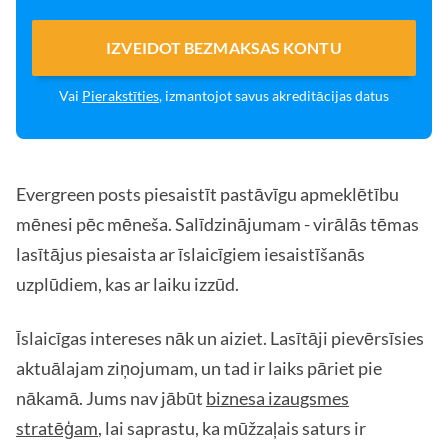
IZVEIDOT BEZMAKSAS KONTU
Vai
Pierakstīties
, izmantojot savus akreditācijas datus
Evergreen posts piesaistīt pastāvīgu apmeklētību
mēnesi pēc mēneša. Salīdzinājumam - virālās tēmas
lasītājus piesaista ar īslaicīgiem iesaistīšanās
uzplūdiem, kas ar laiku izzūd.
Īslaicīgas intereses nāk un aiziet. Lasītāji pievērsīsies
aktuālajam ziņojumam, un tad ir laiks pāriet pie
nākamā. Jums nav jābūt
biznesa izaugsmes
stratēģam
, lai saprastu, ka mūžzaļais saturs ir