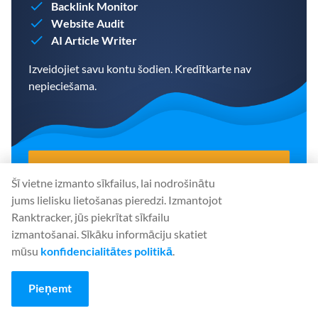
Backlink Monitor
Website Audit
AI Article Writer
Izveidojiet savu kontu šodien. Kredītkarte nav
nepieciešama.
IZVEIDOT BEZMAKSAS KONTU
Šī vietne izmanto sīkfailus, lai nodrošinātu
jums lielisku lietošanas pieredzi. Izmantojot
Ranktracker, jūs piekrītat sīkfailu
izmantošanai. Sīkāku informāciju skatiet
Dalīties
:
mūsu
konfidencialitātes politikā
.
Pieņemt