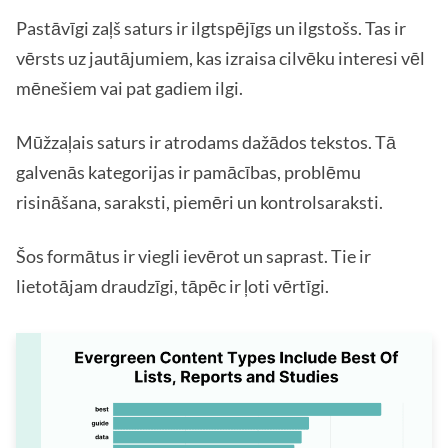
Pastāvīgi zaļš saturs ir ilgtspējīgs un ilgstošs. Tas ir
vērsts uz jautājumiem, kas izraisa cilvēku interesi vēl
mēnešiem vai pat gadiem ilgi.
Mūžzaļais saturs ir atrodams dažādos tekstos. Tā
galvenās kategorijas ir pamācības, problēmu
risināšana, saraksti, piemēri un kontrolsaraksti.
Šos formātus ir viegli ievērot un saprast. Tie ir
lietotājam draudzīgi, tāpēc ir ļoti vērtīgi.