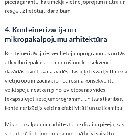
pieeja garantē, ka tīmekļa vietne joprojām ir ātra un
reaģē uz lietotāju darbībām.
4. Konteinerizācija un
mikropakalpojumu arhitektūra
Konteinerizācija ietver lietojumprogrammas un tās
atkarību iepakošanu, nodrošinot konsekvenci
dažādās izvietošanas vidēs. Tas ir ļoti svarīgi tīmekļa
vietņu optimizācijai, jo nodrošina konsekventu
veiktspēju neatkarīgi no izvietošanas vides.
Iekapsulējot lietojumprogrammu un tās atkarības,
konteinerizācija veicina efektivitāti un uzticamību.
Mikropakalpojumu arhitektūra - dizaina pieeja, kas
strukturē lietojumprogrammu kā brīvi saistītu