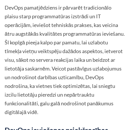
DevOps pamatjēdziens ir pārvarēt tradicionālo
plaisu starp programmatūras izstrādi un IT
operācijām, ieviešot tehniskās prakses, kas veicina
ātru augstākās kvalitātes programmatūras ieviešanu.
Šī kopīgā pieeja kalpo par pamatu, lai uzlabotu
tīmekļa vietņu veiktspēju dažādos aspektos, ietverot
visu, sākot no servera reakcijas laika un beidzot ar
lietotāja saskarnēm. Veicot pastāvīgus uzlabojumus
un nodrošinot darbības uzticamību, DevOps
nodrošina, ka vietnes tiek optimizētas, lai sniegtu
izcilu lietotāju pieredzi un nepārtrauktu
funkcionalitāti, galu galā nodrošinot panākumus
digitālajā vidē.