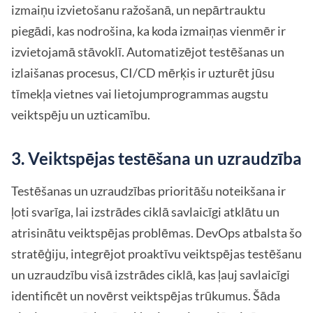
izmaiņu izvietošanu ražošanā, un nepārtrauktu
piegādi, kas nodrošina, ka koda izmaiņas vienmēr ir
izvietojamā stāvoklī. Automatizējot testēšanas un
izlaišanas procesus, CI/CD mērķis ir uzturēt jūsu
tīmekļa vietnes vai lietojumprogrammas augstu
veiktspēju un uzticamību.
3. Veiktspējas testēšana un uzraudzība
Testēšanas un uzraudzības prioritāšu noteikšana ir
ļoti svarīga, lai izstrādes ciklā savlaicīgi atklātu un
atrisinātu veiktspējas problēmas. DevOps atbalsta šo
stratēģiju, integrējot proaktīvu veiktspējas testēšanu
un uzraudzību visā izstrādes ciklā, kas ļauj savlaicīgi
identificēt un novērst veiktspējas trūkumus. Šāda