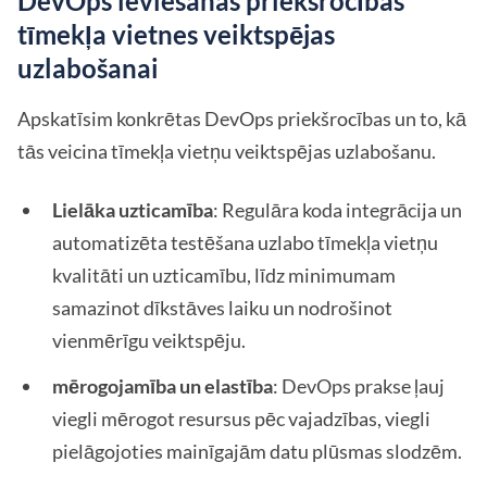
DevOps ieviešanas priekšrocības
tīmekļa vietnes veiktspējas
uzlabošanai
Apskatīsim konkrētas DevOps priekšrocības un to, kā
tās veicina tīmekļa vietņu veiktspējas uzlabošanu.
Lielāka uzticamība
: Regulāra koda integrācija un
automatizēta testēšana uzlabo tīmekļa vietņu
kvalitāti un uzticamību, līdz minimumam
samazinot dīkstāves laiku un nodrošinot
vienmērīgu veiktspēju.
mērogojamība un elastība
: DevOps prakse ļauj
viegli mērogot resursus pēc vajadzības, viegli
pielāgojoties mainīgajām datu plūsmas slodzēm.