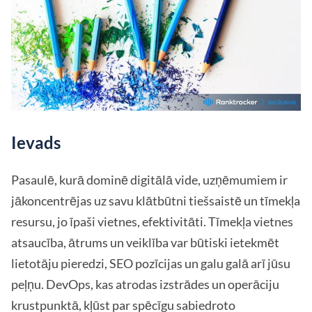
Ievads
Pasaulē, kurā dominē digitālā vide, uzņēmumiem ir
jākoncentrējas uz savu klātbūtni tiešsaistē un tīmekļa
resursu, jo īpaši vietnes, efektivitāti. Tīmekļa vietnes
atsaucība, ātrums un veiklība var būtiski ietekmēt
lietotāju pieredzi, SEO pozīcijas un galu galā arī jūsu
peļņu. DevOps, kas atrodas izstrādes un operāciju
krustpunktā, kļūst par spēcīgu sabiedroto