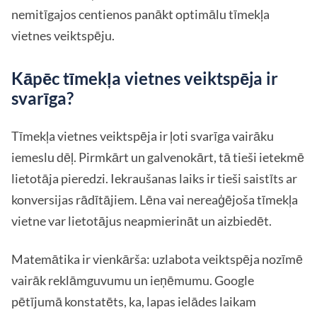
nemitīgajos centienos panākt optimālu tīmekļa
vietnes veiktspēju.
Kāpēc tīmekļa vietnes veiktspēja ir
svarīga?
Tīmekļa vietnes veiktspēja ir ļoti svarīga vairāku
iemeslu dēļ. Pirmkārt un galvenokārt, tā tieši ietekmē
lietotāja pieredzi. Iekraušanas laiks ir tieši saistīts ar
konversijas rādītājiem. Lēna vai nereaģējoša tīmekļa
vietne var lietotājus neapmierināt un aizbiedēt.
Matemātika ir vienkārša: uzlabota veiktspēja nozīmē
vairāk reklāmguvumu un ieņēmumu. Google
pētījumā konstatēts, ka, lapas ielādes laikam