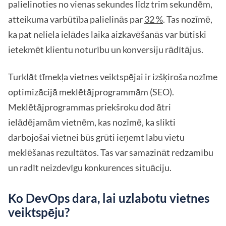
palielinoties no vienas sekundes līdz trim sekundēm,
atteikuma varbūtība palielinās par
32 %
. Tas nozīmē,
ka pat neliela ielādes laika aizkavēšanās var būtiski
ietekmēt klientu noturību un konversiju rādītājus.
Turklāt tīmekļa vietnes veiktspējai ir izšķiroša nozīme
optimizācijā meklētājprogrammām (SEO).
Meklētājprogrammas priekšroku dod ātri
ielādējamām vietnēm, kas nozīmē, ka slikti
darbojošai vietnei būs grūti ieņemt labu vietu
meklēšanas rezultātos. Tas var samazināt redzamību
un radīt neizdevīgu konkurences situāciju.
Ko DevOps dara, lai uzlabotu vietnes
veiktspēju?