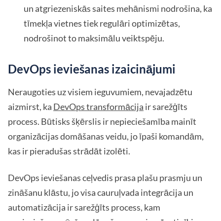
un atgriezeniskās saites mehānismi nodrošina, ka
tīmekļa vietnes tiek regulāri optimizētas,
nodrošinot to maksimālu veiktspēju.
DevOps ieviešanas izaicinājumi
Neraugoties uz visiem ieguvumiem, nevajadzētu
aizmirst, ka
DevOps transformācija
ir sarežģīts
process. Būtisks šķērslis ir nepieciešamība mainīt
organizācijas domāšanas veidu, jo īpaši komandām,
kas ir pieradušas strādāt izolēti.
DevOps ieviešanas ceļvedis prasa plašu prasmju un
zināšanu klāstu, jo visa cauruļvada integrācija un
automatizācija ir sarežģīts process, kam