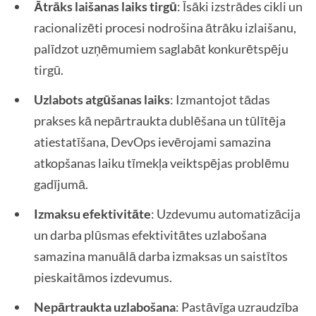
Ātrāks laišanas laiks tirgū
: Īsāki izstrādes cikli un
racionalizēti procesi nodrošina ātrāku izlaišanu,
palīdzot uzņēmumiem saglabāt konkurētspēju
tirgū.
Uzlabots atgūšanas laiks
: Izmantojot tādas
prakses kā nepārtraukta dublēšana un tūlītēja
atiestatīšana, DevOps ievērojami samazina
atkopšanas laiku tīmekļa veiktspējas problēmu
gadījumā.
Izmaksu efektivitāte
: Uzdevumu automatizācija
un darba plūsmas efektivitātes uzlabošana
samazina manuālā darba izmaksas un saistītos
pieskaitāmos izdevumus.
Nepārtraukta uzlabošana
: Pastāvīga uzraudzība