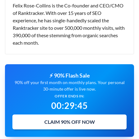
Felix Rose-Collins is the Co-founder and CEO/CMO
of Ranktracker. With over 15 years of SEO
experience, he has single-handedly scaled the
Ranktracker site to over 500,000 monthly visits, with
390,000 of these stemming from organic searches
each month.
⚡ 90% Flash Sale
90% off your first month on monthly plans. Your personal
30-minute offer is live now.
OFFER ENDS IN:
00
:
29
:
44
CLAIM 90% OFF NOW