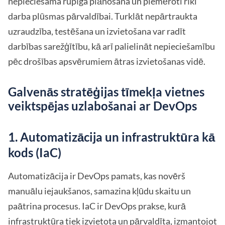
nepieciešama rūpīga plānošana un piemēroti rīki
darba plūsmas pārvaldībai. Turklāt nepārtraukta
uzraudzība, testēšana un izvietošana var radīt
darbības sarežģītību, kā arī palielināt nepieciešamību
pēc drošības apsvērumiem ātras izvietošanas vidē.
Galvenās stratēģijas tīmekļa vietnes
veiktspējas uzlabošanai ar DevOps
1. Automatizācija un infrastruktūra kā
kods (IaC)
Automatizācija ir DevOps pamats, kas novērš
manuālu iejaukšanos, samazina kļūdu skaitu un
paātrina procesus. IaC ir DevOps prakse, kurā
infrastruktūra tiek izvietota un pārvaldīta, izmantojot