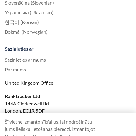
Slovenščina (Slovenian)
Українська (Ukrainian)
한국어 (Korean)
Bokmål (Norwegian)
Sazinieties ar
Sazinieties ar mums
Par mums
United Kingdom Office
Ranktracker Ltd
144A Clerkenwell Rd
London, EC1R 5DF
Company No: 08820809
Šī vietne izmanto sīkfailus, lai nodrošinātu
felix@ranktracker.com
jums lielisku lietošanas pieredzi. Izmantojot