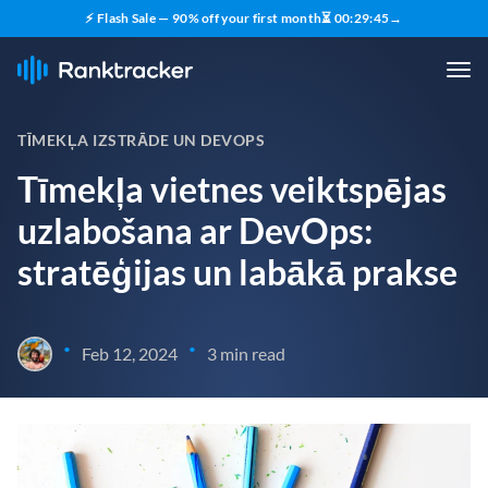
⚡ Flash Sale — 90% off your first month
⏳
00
:
29
:
44
→
TĪMEKĻA IZSTRĀDE UN DEVOPS
Tīmekļa vietnes veiktspējas
uzlabošana ar DevOps:
stratēģijas un labākā prakse
•
•
Feb 12, 2024
3 min read