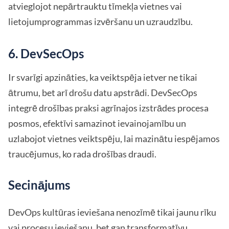
atvieglojot nepārtrauktu tīmekļa vietnes vai
lietojumprogrammas izvēršanu un uzraudzību.
6. DevSecOps
Ir svarīgi apzināties, ka veiktspēja ietver ne tikai
ātrumu, bet arī drošu datu apstrādi. DevSecOps
integrē drošības praksi agrīnajos izstrādes procesa
posmos, efektīvi samazinot ievainojamību un
uzlabojot vietnes veiktspēju, lai mazinātu iespējamos
traucējumus, ko rada drošības draudi.
Secinājums
DevOps kultūras ieviešana nenozīmē tikai jaunu rīku
vai procesu ieviešanu, bet gan transformatīvu