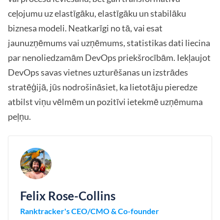
ceļojumu uz elastīgāku, elastīgāku un stabilāku
biznesa modeli. Neatkarīgi no tā, vai esat
jaunuzņēmums vai uzņēmums, statistikas dati liecina
par nenoliedzamām DevOps priekšrocībām. Iekļaujot
DevOps savas vietnes uzturēšanas un izstrādes
stratēģijā, jūs nodrošināsiet, ka lietotāju pieredze
atbilst viņu vēlmēm un pozitīvi ietekmē uzņēmuma
peļņu.
Felix Rose-Collins
Ranktracker's CEO/CMO & Co-founder