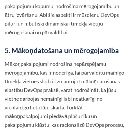
pakalpojumu kopumu, nodrošina mērogojamību un
ātru izvēršanu. Abi šie aspekti ir mūsdienu DevOps
pīlāri un ir būtiski dinamiskai tīmekļa vietņu
mērogošanai un pārvaldībai.
5. Mākoņdatošana un mērogojamība
Mākoņpakalpojumi nodrošina nepārspējamu
mērogojamību, kas ir noderīga, lai pārvaldītu mainīgo
tīmekļa vietnes slodzi. Izmantojot mākoņdatošanas
elastību DevOps praksē, varat nodrošināt, ka jūsu
vietne darbojas nemainīgi labi neatkarīgi no
vienlaicīgo lietotāju skaita. Turklāt
mākoņpakalpojumi piedāvā plašu rīku un
pakalpojumu klāstu, kas racionalizē DevOps procesu,