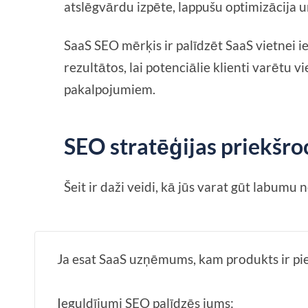
atslēgvārdu izpēte, lappušu optimizācija u
SaaS SEO mērķis ir palīdzēt SaaS vietnei
rezultātos, lai potenciālie klienti varētu vi
pakalpojumiem.
SEO stratēģijas priekšr
Šeit ir daži veidi, kā jūs varat gūt labumu 
Ja esat SaaS uzņēmums, kam produkts ir pie
Ieguldījumi SEO palīdzēs jums: