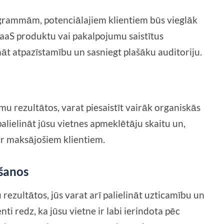
grammām, potenciālajiem klientiem būs vieglāk
 SaaS produktu vai pakalpojumu saistītus
nāt atpazīstamību un sasniegt plašāku auditoriju.
i
 rezultātos, varat piesaistīt vairāk organiskās
palielināt jūsu vietnes apmeklētāju skaitu un,
ar maksājošiem klientiem.
ēšanos
zultātos, jūs varat arī palielināt uzticamību un
nti redz, ka jūsu vietne ir labi ierindota pēc