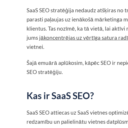
SaaS SEO stratēģija nedaudz atšķiras no t
parasti paļaujas uz ienākošā mārketinga m
klientus. Tas nozīmē, ka tā vietā, lai aktī
jums
jākoncentrējas uz vērtīga satura rad
vietnei.
Šajā emuārā aplūkosim, kāpēc SEO ir nep
SEO stratēģiju.
Kas ir SaaS SEO?
SaaS SEO attiecas uz SaaS vietnes optimi
redzamību un palielinātu vietnes datplūsm