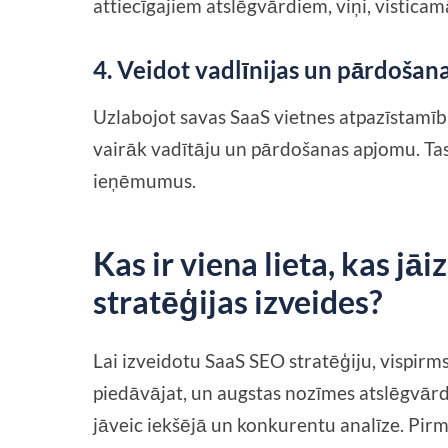
attiecīgajiem atslēgvārdiem, viņi, vistic
4. Veidot vadlīnijas un pārdošan
Uzlabojot savas SaaS vietnes atpazīstamību
vairāk vadītāju un pārdošanas apjomu. Tas 
ieņēmumus.
Kas ir viena lieta, kas j
stratēģijas izveides?
Lai izveidotu SaaS SEO stratēģiju, vispirm
piedāvājat, un augstas nozīmes atslēgvārdi,
jāveic iekšējā un konkurentu analīze. Pir