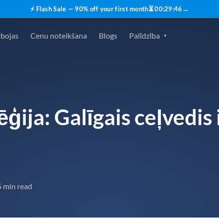
⚡ Flash Sale — 90% off your first month
⏳
00
:
29
:
45
→
rbojas
Cenu noteikšana
Blogs
Palīdzība
ģija: Galīgais ceļvedis
5 min read