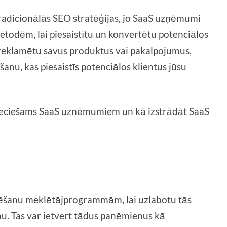
radicionālās SEO stratēģijas, jo SaaS uzņēmumi
etodēm, lai piesaistītu un konvertētu potenciālos
vi reklamētu savus produktus vai pakalpojumus,
īšanu
, kas piesaistīs potenciālos klientus jūsu
ieciešams SaaS uzņēmumiem un kā izstrādāt SaaS
zēšanu meklētājprogrammām, lai uzlabotu tās
u. Tas var ietvert tādus paņēmienus kā