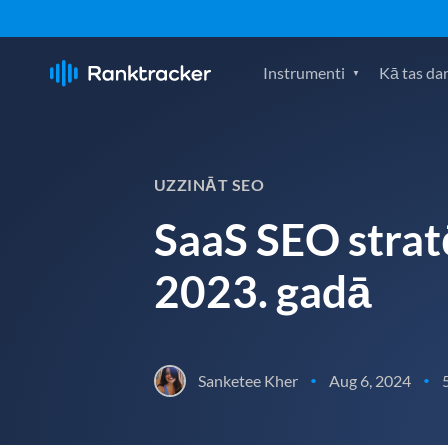
Instrumenti
Kā tas da
UZZINĀT SEO
SaaS SEO stratē
2023. gadā
Sanketee Kher
Aug 6, 2024
•
•