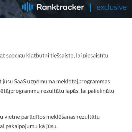
spēcīgu klātbūtni tiešsaistē, lai piesaistītu
mizēt jūsu SaaS uzņēmuma meklētājprogrammas
ētājprogrammu rezultātu lapās, lai palielinātu
jūsu vietne parādītos meklēšanas rezultātu
ai pakalpojumu kā jūsu.