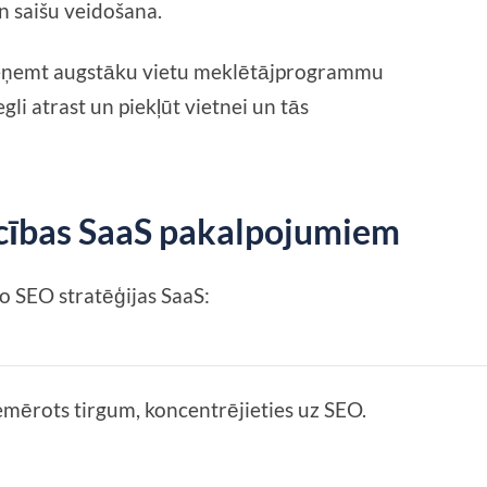
n saišu veidošana.
 ieņemt augstāku vietu meklētājprogrammu
egli atrast un piekļūt vietnei un tās
ocības SaaS pakalpojumiem
no SEO stratēģijas SaaS:
mērots tirgum, koncentrējieties uz SEO.