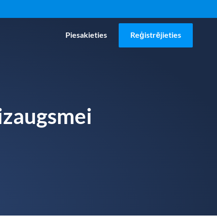
Piesakieties
Reģistrējieties
 izaugsmei