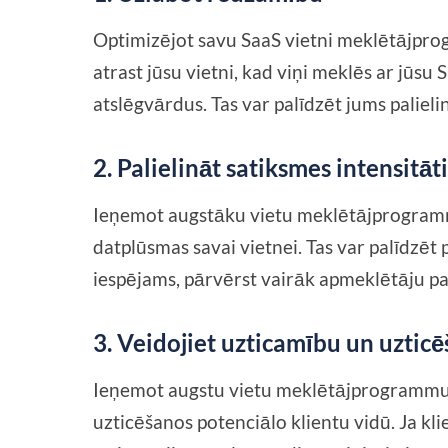
Optimizējot savu SaaS vietni meklētājpro
atrast jūsu vietni, kad viņi meklēs ar jūsu
atslēgvārdus. Tas var palīdzēt jums palieli
2. Palielināt satiksmes intensitāt
Ieņemot augstāku vietu meklētājprogrammu
datplūsmas savai vietnei. Tas var palīdzēt 
iespējams, pārvērst vairāk apmeklētāju p
3. Veidojiet uzticamību un uztic
Ieņemot augstu vietu meklētājprogrammu re
uzticēšanos potenciālo klientu vidū. Ja klie