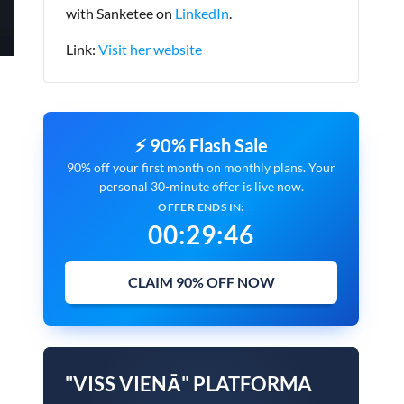
with Sanketee on
LinkedIn
.
Link:
Visit her website
⚡ 90% Flash Sale
90% off your first month on monthly plans. Your
personal 30-minute offer is live now.
OFFER ENDS IN:
00
:
29
:
45
CLAIM 90% OFF NOW
"VISS VIENĀ" PLATFORMA