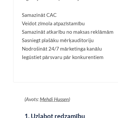
Samazināt CAC
Veidot zīmola atpazīstamību
Samazināt atkarību no maksas reklāmām
Sasniegt plašāku mērķauditoriju
Nodrošināt 24/7 mārketinga kanālu
Iegūstiet pārsvaru pār konkurentiem
(Avots:
Mehdi Hussen
)
1. Uzlabot redzamību