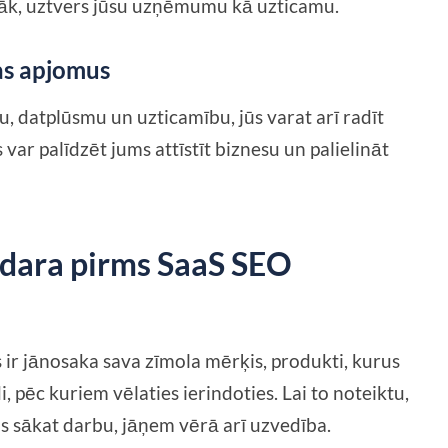
amāk, uztvers jūsu uzņēmumu kā uzticamu.
as apjomus
, datplūsmu un uzticamību, jūs varat arī radīt
var palīdzēt jums attīstīt biznesu un palielināt
āizdara pirms SaaS SEO
s ir jānosaka sava zīmola mērķis, produkti, kurus
 pēc kuriem vēlaties ierindoties. Lai to noteiktu,
ms sākat darbu, jāņem vērā arī uzvedība.