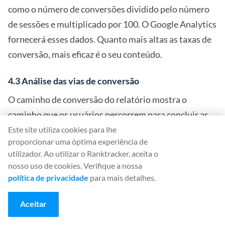
como o número de conversões dividido pelo número
de sessões e multiplicado por 100. O Google Analytics
fornecerá esses dados. Quanto mais altas as taxas de
conversão, mais eficaz é o seu conteúdo.
4.3 Análise das vias de conversão
O caminho de conversão do relatório mostra o
caminho que os usuários percorrem para concluir as
conversões. A linha superior do relatório apresenta
Este site utiliza cookies para lhe
proporcionar uma óptima experiência de
uma visão geral do desempenho dos tipos de
utilizador. Ao utilizar o Ranktracker, aceita o
conversão selecionados. Isso mostra a conversão
nosso uso de cookies. Verifique a nossa
total e a receita.
política de privacidade
para mais detalhes.
Aceitar
5. Analisar o comportamento e o
envolvimento do usuário