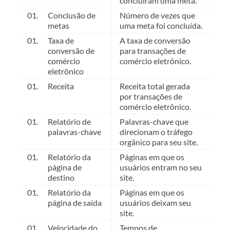
concluíram uma meta.
Conclusão de
Número de vezes que
metas
uma meta foi concluída.
Taxa de
A taxa de conversão
conversão de
para transações de
comércio
comércio eletrônico.
eletrônico
Receita
Receita total gerada
por transações de
comércio eletrônico.
Relatório de
Palavras-chave que
palavras-chave
direcionam o tráfego
orgânico para seu site.
Relatório da
Páginas em que os
página de
usuários entram no seu
destino
site.
Relatório da
Páginas em que os
página de saída
usuários deixam seu
site.
Velocidade do
Tempos de