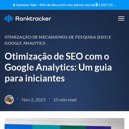
☀️ Summer Sale - 40% de desconto nos planos anuais
⏳
13
:
07
:
20
→
OTIMIZAÇÃO DE MECANISMOS DE PESQUISA (SEO) E
GOOGLE ANALYTICS
Otimização de SEO com o
Google Analytics: Um guia
para iniciantes
•
•
Nov 2, 2023
15 min read