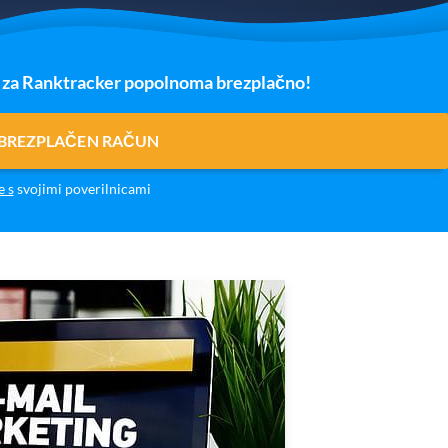
o za Ranktracker popolnoma brezplačno!
 BREZPLAČEN RAČUN
e s
svojimi poverilnicami