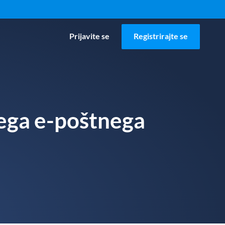
Prijavite se
Registrirajte se
nega e-poštnega