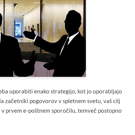
reba uporabiti enako strategijo, kot jo uporabljajo
la začetniki pogovorov v spletnem svetu, vaš cilj
 že v prvem e-poštnem sporočilu, temveč postopno