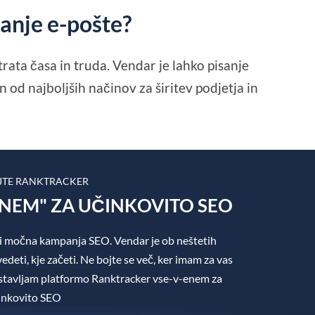
janje e-pošte?
rata časa in truda. Vendar je lahko pisanje
 od najboljših načinov za širitev podjetja in
JTE RANKTRACKER
ENEM" ZA UČINKOVITO SEO
i močna kampanja SEO. Vendar je ob neštetih
edeti, kje začeti. Ne bojte se več, ker imam za vas
dstavljam platformo Ranktracker vse-v-enem za
inkovito SEO