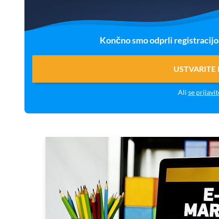
Končno smo odprli registracij
USTVARITE
Ali
se prijavit