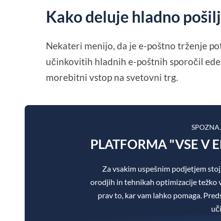
Kako deluje hladno pošil
Nekateri menijo, da je e-poštno trženje pot
učinkovitih hladnih e-poštnih sporočil eden
morebitni vstop na svetovni trg.
SPOZNA
PLATFORMA "VSE V 
Za vsakim uspešnim podjetjem stoj
orodjih in tehnikah optimizacije težko v
prav to, kar vam lahko pomaga. Pre
uč