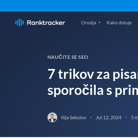
Orodja
Kako deluje
NAUČITE SE SEO
7 trikov za pi
sporočila s pri
Ilija Sekulov
Jul 12, 2024
5 m
•
•