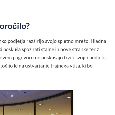
poročilo?
ahko podjetja razširijo svojo spletno mrežo. Hladna
i poskuša spoznati stalne in nove stranke ter z
prvem pogovoru ne poskušajo tržiti svojih podjetij
točijo le na ustvarjanje trajnega vtisa, ki bo