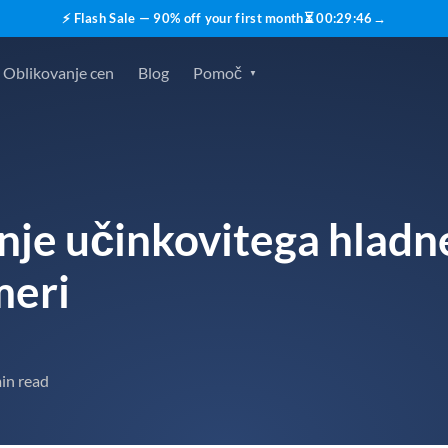
⚡ Flash Sale — 90% off your first month
⏳
00
:
29
:
45
→
Oblikovanje cen
Blog
Pomoč
sanje učinkovitega hlad
meri
in read