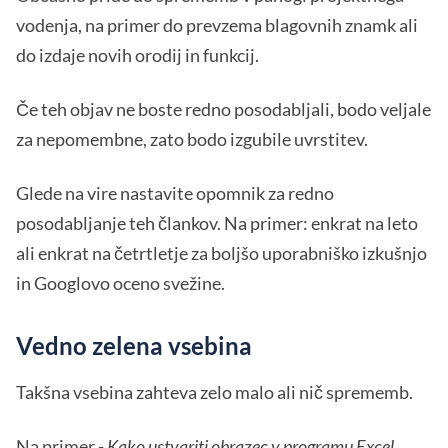
vodenja, na primer do prevzema blagovnih znamk ali
do izdaje novih orodij in funkcij.
Če teh objav ne boste redno posodabljali, bodo veljale
za nepomembne, zato bodo izgubile uvrstitev.
Glede na vire nastavite opomnik za redno
posodabljanje teh člankov. Na primer: enkrat na leto
ali enkrat na četrtletje za boljšo uporabniško izkušnjo
in Googlovo oceno svežine.
Vedno zelena vsebina
Takšna vsebina zahteva zelo malo ali nič sprememb.
Na primer -
Kako ustvariti obrazec v programu Excel