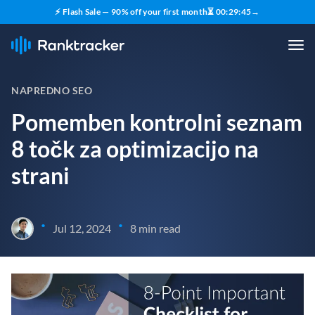
⚡ Flash Sale — 90% off your first month
⏳
00
:
29
:
44
→
NAPREDNO SEO
Pomemben kontrolni seznam
8 točk za optimizacijo na
strani
•
•
Jul 12, 2024
8 min read