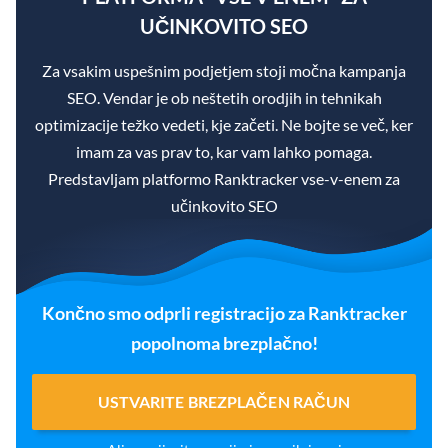
UČINKOVITO SEO
Za vsakim uspešnim podjetjem stoji močna kampanja
SEO. Vendar je ob neštetih orodjih in tehnikah
optimizacije težko vedeti, kje začeti. Ne bojte se več, ker
imam za vas prav to, kar vam lahko pomaga.
Predstavljam platformo Ranktracker vse-v-enem za
učinkovito SEO
Končno smo odprli registracijo za Ranktracker
popolnoma brezplačno!
USTVARITE BREZPLAČEN RAČUN