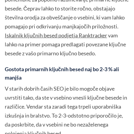
besede. Čeprav lahko to storite ročno, obstajajo
številna orodja za obveščanje o vsebini, ki vam lahko
pomagajo pri odkrivanju manjkajočih priložnosti.
Iskalnik ključnih besed podjetja Ranktracker
vam
lahko na primer pomaga predlagati povezane ključne
besede z vašo primarno ključno besedo.
Gostota primarnih ključnih besed naj bo 2-3 % ali
manjša
V starih dobrih časih SEO je bilo mogoče objave
uvrstiti tako, da ste v vsebino vnesli ključne besede in
različice. Vendar sta zaradi tega trpeli uporabniška
izkušnja in bralstvo. To 2-3-odstotno priporočilo je,
da poskrbite, da v vsebini ne bo nezaželenega
polnjenja ključnih besed.