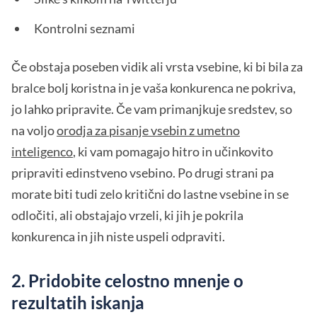
Kontrolni seznami
Če obstaja poseben vidik ali vrsta vsebine, ki bi bila za
bralce bolj koristna in je vaša konkurenca ne pokriva,
jo lahko pripravite. Če vam primanjkuje sredstev, so
na voljo
orodja za pisanje vsebin z umetno
inteligenco
, ki vam pomagajo hitro in učinkovito
pripraviti edinstveno vsebino. Po drugi strani pa
morate biti tudi zelo kritični do lastne vsebine in se
odločiti, ali obstajajo vrzeli, ki jih je pokrila
konkurenca in jih niste uspeli odpraviti.
2. Pridobite celostno mnenje o
rezultatih iskanja