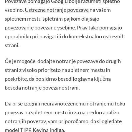
Povezave pomagajo Googlu bolje razumeti spletno
vsebino.
Ustrezne notranje povezave
na vašem
spletnem mestu spletnim pajkom olajšajo
povezovanje povezane vsebine. Prav tako pomagajo
uporabniku pri navigaciji do kontekstualno ustreznih
strani.
Če je mogoče, dodajte notranje povezave do drugih
strani z visoko prioriteto na spletnem mestu in
poskrbite, da bo sidrno besedilo glavna ključna
beseda notranje povezane strani.
Da bi se izognili neuravnoteženemu notranjemu toku
povezav na spletnem mestu in za napredno analizo
notranjih povezav, vam priporočamo, da si ogledate
model TIPR Kevina Indiga
.