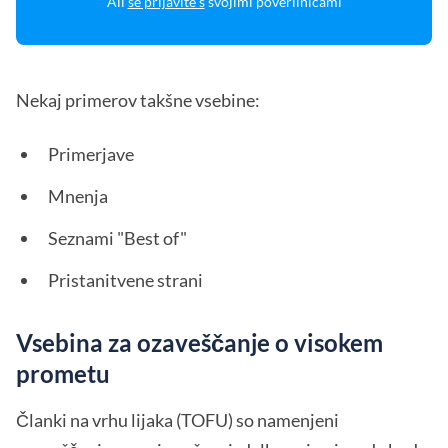
Ali
se prijavite s
svojimi poverilnicami
Nekaj primerov takšne vsebine:
Primerjave
Mnenja
Seznami "Best of"
Pristanitvene strani
Vsebina za ozaveščanje o visokem
prometu
Članki na vrhu lijaka (TOFU) so namenjeni