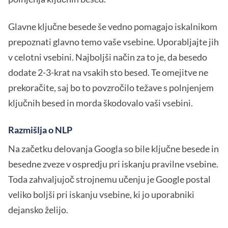
Glavne ključne besede še vedno pomagajo iskalnikom
prepoznati glavno temo vaše vsebine. Uporabljajte jih
v celotni vsebini. Najboljši način za to je, da besedo
dodate 2-3-krat na vsakih sto besed. Te omejitve ne
prekoračite, saj bo to povzročilo težave s polnjenjem
ključnih besed in morda škodovalo vaši vsebini.
Razmišlja o NLP
Na začetku delovanja Googla so bile ključne besede in
besedne zveze v ospredju pri iskanju pravilne vsebine.
Toda zahvaljujoč strojnemu učenju je Google postal
veliko boljši pri iskanju vsebine, ki jo uporabniki
dejansko želijo.