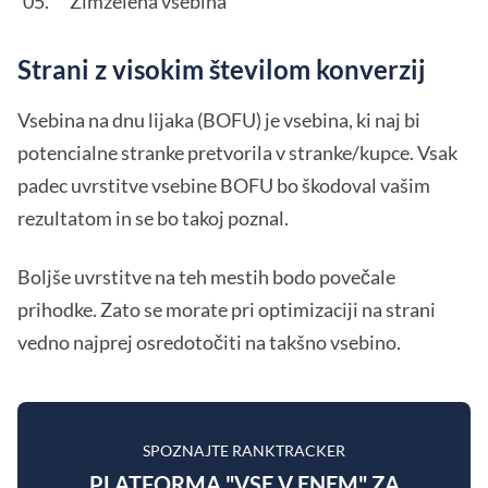
Zimzelena vsebina
Strani z visokim številom konverzij
Vsebina na dnu lijaka (BOFU) je vsebina, ki naj bi
potencialne stranke pretvorila v stranke/kupce. Vsak
padec uvrstitve vsebine BOFU bo škodoval vašim
rezultatom in se bo takoj poznal.
Boljše uvrstitve na teh mestih bodo povečale
prihodke. Zato se morate pri optimizaciji na strani
vedno najprej osredotočiti na takšno vsebino.
SPOZNAJTE RANKTRACKER
PLATFORMA "VSE V ENEM" ZA