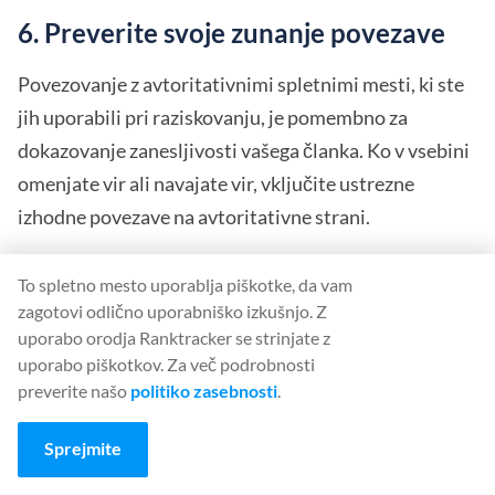
6. Preverite svoje zunanje povezave
Povezovanje z avtoritativnimi spletnimi mesti, ki ste
jih uporabili pri raziskovanju, je pomembno za
dokazovanje zanesljivosti vašega članka. Ko v vsebini
omenjate vir ali navajate vir, vključite ustrezne
izhodne povezave na avtoritativne strani.
Da bi ugotovili, ali se Google strinja, da je spletno
To spletno mesto uporablja piškotke, da vam
mesto avtoritativno, lahko uporabite orodja za
zagotovi odlično uporabniško izkušnjo. Z
uporabo orodja Ranktracker se strinjate z
analizo spletnih strani, kot sta Alexa rank ali Ahrefs
uporabo piškotkov. Za več podrobnosti
Site Explorer, da določite avtoriteto in promet na
preverite našo
politiko zasebnosti
.
spletnem mestu.
Sprejmite
Na drugi strani pa morate preveriti tudi, ali so zunanje