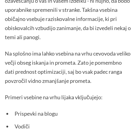
ozaveščanju o vas in vašem izdelku - ni nujno, da bodo
uporabnike spremenili v stranke. Takšna vsebina
običajno vsebuje raziskovalne informacije, ki pri
obiskovalcih vzbudijo zanimanje, da bi izvedeli nekaj o
temi ali panogi.
Na splošno ima lahko vsebina na vrhu cevovoda veliko
večji obseg iskanja in prometa. Zato je pomembno
dati prednost optimizaciji, saj bo vsak padec ranga
povzročil vidno zmanjšanje prometa.
Primeri vsebine na vrhu lijaka vključujejo:
Prispevki na blogu
Vodiči