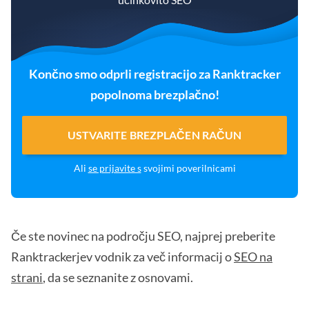
Končno smo odprli registracijo za Ranktracker
popolnoma brezplačno!
USTVARITE BREZPLAČEN RAČUN
Ali
se prijavite s
svojimi poverilnicami
Če ste novinec na področju SEO, najprej preberite
Ranktrackerjev vodnik za več informacij o
SEO na
strani
, da se seznanite z osnovami.