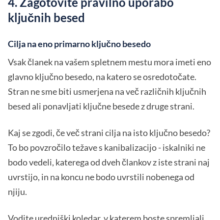
4. Zagotovite pravilno uporabo
ključnih besed
Cilja na eno primarno ključno besedo
Vsak članek na vašem spletnem mestu mora imeti eno
glavno ključno besedo, na katero se osredotočate.
Stran ne sme biti usmerjena na več različnih ključnih
besed ali ponavljati ključne besede z druge strani.
Kaj se zgodi, če več strani cilja na isto ključno besedo?
To bo povzročilo težave s kanibalizacijo - iskalniki ne
bodo vedeli, katerega od dveh člankov z iste strani naj
uvrstijo, in na koncu ne bodo uvrstili nobenega od
njiju.
Vodite
uredniški koledar
, v katerem boste spremljali