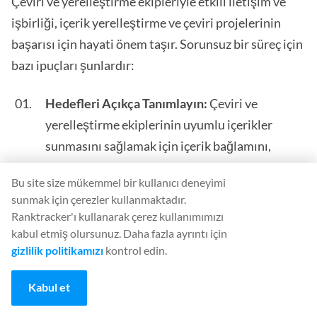
Çeviri ve yerelleştirme ekipleriyle etkili iletişim ve
işbirliği, içerik yerelleştirme ve çeviri projelerinin
başarısı için hayati önem taşır. Sorunsuz bir süreç için
bazı ipuçları şunlardır:
Hedefleri Açıkça Tanımlayın:
Çeviri ve
yerelleştirme ekiplerinin uyumlu içerikler
sunmasını sağlamak için içerik bağlamını,
tonunu ve amacını açıklayan ayrıntılı brifingler
Bu site size mükemmel bir kullanıcı deneyimi
verin.
sunmak için çerezler kullanmaktadır.
Ranktracker'ı kullanarak çerez kullanımımızı
Açık Diyaloğu Sürdürün:
Doğru çevirileri
kabul etmiş olursunuz. Daha fazla ayrıntı için
sağlamak ve yanlış anlamaları önlemek için
gizlilik politikamızı
kontrol edin.
çeviri ve yerelleştirme ekiplerini soru sormaya
ve açıklama istemeye teşvik edin.
Kabul et
Geri Bildirim Sağlayın:
Gelecekteki