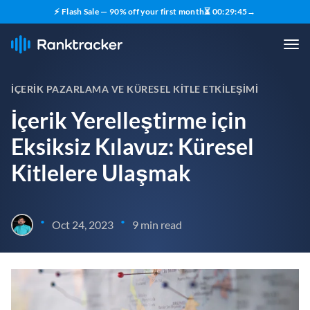
⚡ Flash Sale — 90% off your first month
⏳
00
:
29
:
44
→
İÇERIK PAZARLAMA VE KÜRESEL KITLE ETKILEŞIMI
İçerik Yerelleştirme için
Eksiksiz Kılavuz: Küresel
Kitlelere Ulaşmak
•
•
Oct 24, 2023
9 min read