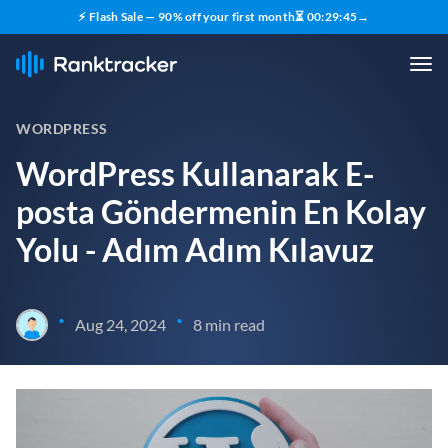
⚡ Flash Sale — 90% off your first month
⏳
00
:
29
:
43
→
WORDPRESS
WordPress Kullanarak E-
posta Göndermenin En Kolay
Yolu - Adım Adım Kılavuz
•
•
Aug 24, 2024
8 min read