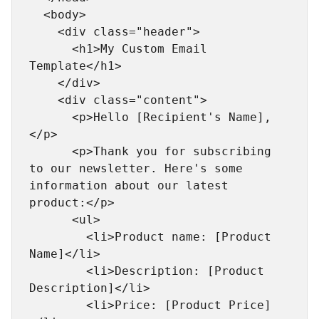
  <body>

    <div class="header">

      <h1>My Custom Email 
Template</h1>

    </div>

    <div class="content">

      <p>Hello [Recipient's Name],
</p>

      <p>Thank you for subscribing 
to our newsletter. Here's some 
information about our latest 
product:</p>

      <ul>

        <li>Product name: [Product 
Name]</li>

        <li>Description: [Product 
Description]</li>

        <li>Price: [Product Price]