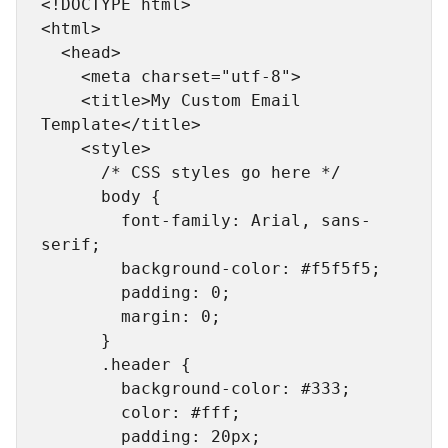
<!DOCTYPE html>

<html>

  <head>

    <meta charset="utf-8">

    <title>My Custom Email 
Template</title>

    <style>

      /* CSS styles go here */

      body {

        font-family: Arial, sans-
serif;

        background-color: #f5f5f5;

        padding: 0;

        margin: 0;

      }

      .header {

        background-color: #333;

        color: #fff;

        padding: 20px;
