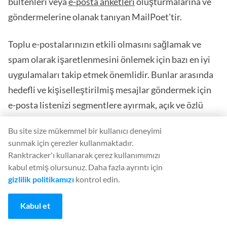
bültenleri veya
e-posta anketleri
oluşturmalarına ve
göndermelerine olanak tanıyan MailPoet'tir.
Toplu e-postalarınızın etkili olmasını sağlamak ve
spam olarak işaretlenmesini önlemek için bazı en iyi
uygulamaları takip etmek önemlidir. Bunlar arasında
hedefli ve kişiselleştirilmiş mesajlar göndermek için
e-posta listenizi segmentlere ayırmak, açık ve özlü
konu satırları kullanmak, e-postalarınızı mobil
Bu site size mükemmel bir kullanıcı deneyimi
cihazlar için optimize etmek, net bir harekete geçirici
sunmak için çerezler kullanmaktadır.
mesaj eklemek ve e-postanızın spam olarak
Ranktracker'ı kullanarak çerez kullanımımızı
işaretlenmesine neden olabilecek tetikleyici kelime ve
kabul etmiş olursunuz. Daha fazla ayrıntı için
gizlilik politikamızı
kontrol edin.
ifadelerden kaçınmak yer alır.
Kabul et