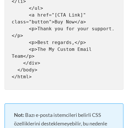
</li>

      </ul>

      <a href="[CTA Link]" 
class="button">Buy Now</a>

      <p>Thank you for your support.
</p>

      <p>Best regards,</p>

      <p>The My Custom Email 
Team</p>

    </div>

  </body>

Not:
Bazı e-posta istemcileri belirli CSS
özelliklerini desteklemeyebilir, bu nedenle